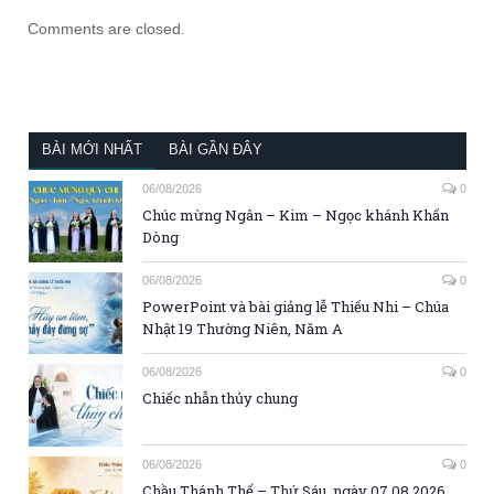
Comments are closed.
BÀI MỚI NHẤT
BÀI GẦN ĐÂY
06/08/2026
0
Chúc mừng Ngân – Kim – Ngọc khánh Khấn
Dòng
06/08/2026
0
PowerPoint và bài giảng lễ Thiếu Nhi – Chúa
Nhật 19 Thường Niên, Năm A
06/08/2026
0
Chiếc nhẫn thủy chung
06/08/2026
0
Chầu Thánh Thể – Thứ Sáu, ngày 07.08.2026