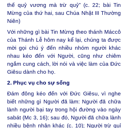
thế quỷ vương mà trừ quỷ” (c. 22; bài Tin
Mừng của thứ hai, sau Chúa Nhật III Thường
Niên)
Với những gì bài Tin Mừng theo thánh Máccô
của Thánh Lễ hôm nay kể lại, chúng ta được
mời gọi chú ý đến nhiều nhóm người khác
nhau kéo đến với Người, cũng như chiêm
ngắm cung cách, lời nói và việc làm của Đức
Giêsu dành cho họ.
2. Phục vụ cho sự sống
Đám đông kéo đến với Đức Giêsu, vì nghe
biết những gì Người đã làm: Người đã chữa
lành người bại tay trong hội đường vào ngày
sabát (Mc 3, 16); sau đó, Người đã chữa lành
nhiều bệnh nhân khác (c. 10); Người trừ quỉ