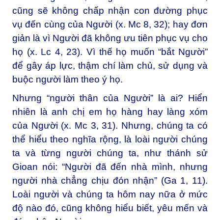
cũng sẽ không chấp nhận con đường phục
vụ đến cùng của Người (x. Mc 8, 32); hay đơn
giản là vì Người đã không ưu tiên phục vụ cho
họ (x. Lc 4, 23). Vì thế họ muốn “bắt Người”
để gây áp lực, thậm chí làm chủ, sử dụng và
buộc người làm theo ý họ.
Nhưng “người thân của Người” là ai? Hiển
nhiên là anh chị em họ hàng hay làng xóm
của Người (x. Mc 3, 31). Nhưng, chúng ta có
thể hiểu theo nghĩa rộng, là loài người chúng
ta và từng người chúng ta, như thánh sử
Gioan nói: “Người đã đến nhà mình, nhưng
người nhà chẳng chịu đón nhận” (Ga 1, 11).
Loài người và chúng ta hôm nay nữa ở mức
độ nào đó, cũng không hiểu biết, yêu mến và