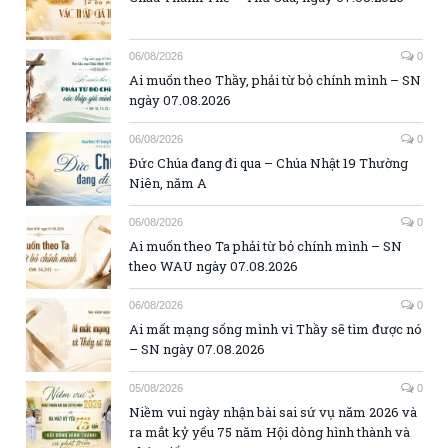
06/08/2026
0
Ai muốn theo Thầy, phải từ bỏ chính mình – SN
ngày 07.08.2026
06/08/2026
0
Đức Chúa đang đi qua – Chúa Nhật 19 Thường
Niên, năm A
06/08/2026
0
Ai muốn theo Ta phải từ bỏ chính mình – SN
theo WAU ngày 07.08.2026
06/08/2026
0
Ai mất mạng sống mình vì Thầy sẽ tìm được nó
– SN ngày 07.08.2026
05/08/2026
0
Niềm vui ngày nhận bài sai sứ vụ năm 2026 và
ra mắt kỷ yếu 75 năm Hội dòng hình thành và