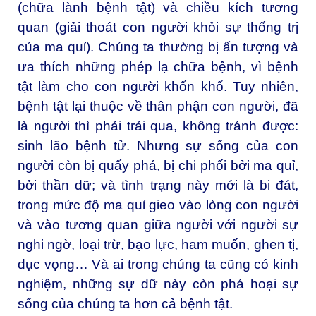
(chữa lành bệnh tật) và chiều kích tương
quan (giải thoát con người khỏi sự thống trị
của ma quỉ). Chúng ta thường bị ấn tượng và
ưa thích những phép lạ chữa bệnh, vì bệnh
tật làm cho con người khốn khổ. Tuy nhiên,
bệnh tật lại thuộc về thân phận con người, đã
là người thì phải trải qua, không tránh được:
sinh lão bệnh tử. Nhưng sự sống của con
người còn bị quấy phá, bị chi phối bởi ma quỉ,
bởi thần dữ; và tình trạng này mới là bi đát,
trong mức độ ma quỉ gieo vào lòng con người
và vào tương quan giữa người với người sự
nghi ngờ, loại trừ, bạo lực, ham muốn, ghen tị,
dục vọng… Và ai trong chúng ta cũng có kinh
nghiệm, những sự dữ này còn phá hoại sự
sống của chúng ta hơn cả bệnh tật.