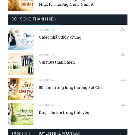
Nhật 16 Thường Niên, Năm A
ĐỜI SỐNG THÁNH HIẾN
06/08/2026
0
Chiếc nhẫn thủy chung
05/08/2026
0
Vui mùa thánh hiến
05/08/2026
0
50 năm trong lòng thương xót Chúa
05/08/2026
0
Được lớn lên trong tình yêu
TÂM TÌNH
HUYỀN NHIỆM ƠN GỌI