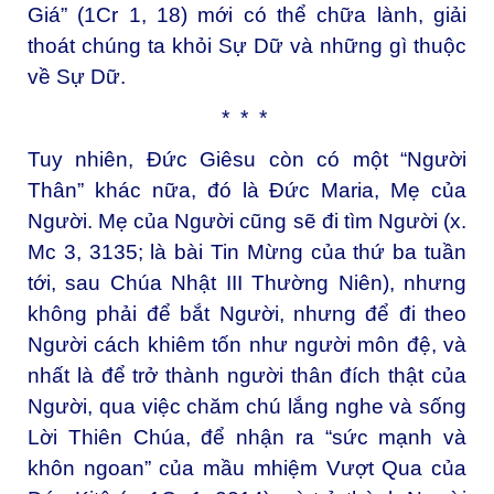
Giá” (1Cr 1, 18) mới có thể chữa lành, giải
thoát chúng ta khỏi Sự Dữ và những gì thuộc
về Sự Dữ.
* * *
Tuy nhiên, Đức Giêsu còn có một “Người
Thân” khác nữa, đó là Đức Maria, Mẹ của
Người. Mẹ của Người cũng sẽ đi tìm Người (x.
Mc 3, 3135; là bài Tin Mừng của thứ ba tuần
tới, sau Chúa Nhật III Thường Niên), nhưng
không phải để bắt Người, nhưng để đi theo
Người cách khiêm tốn như người môn đệ, và
nhất là để trở thành người thân đích thật của
Người, qua việc chăm chú lắng nghe và sống
Lời Thiên Chúa, để nhận ra “sức mạnh và
khôn ngoan” của mầu mhiệm Vượt Qua của