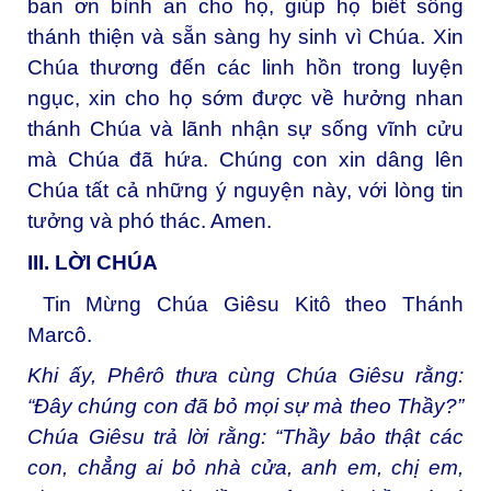
ban ơn bình an cho họ, giúp họ biết sống
thánh thiện và sẵn sàng hy sinh vì Chúa. Xin
Chúa thương đến các linh hồn trong luyện
ngục, xin cho họ sớm được về hưởng nhan
thánh Chúa và lãnh nhận sự sống vĩnh cửu
mà Chúa đã hứa. Chúng con xin dâng lên
Chúa tất cả những ý nguyện này, với lòng tin
tưởng và phó thác. Amen.
III. LỜI CHÚA
Tin Mừng Chúa Giêsu Kitô theo Thánh
Marcô.
Khi ấy, Phêrô thưa cùng Chúa Giêsu rằng:
“Ðây chúng con đã bỏ mọi sự mà theo Thầy?”
Chúa Giêsu trả lời rằng: “Thầy bảo thật các
con, chẳng ai bỏ nhà cửa, anh em, chị em,