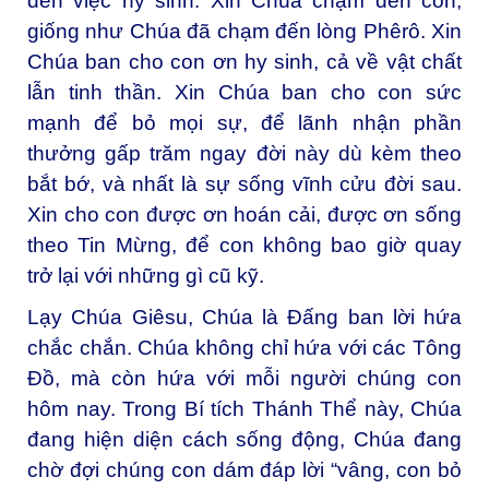
đến việc hy sinh. Xin Chúa chạm đến con,
giống như Chúa đã chạm đến lòng Phêrô. Xin
Chúa ban cho con ơn hy sinh, cả về vật chất
lẫn tinh thần. Xin Chúa ban cho con sức
mạnh để bỏ mọi sự, để lãnh nhận phần
thưởng gấp trăm ngay đời này dù kèm theo
bắt bớ, và nhất là sự sống vĩnh cửu đời sau.
Xin cho con được ơn hoán cải, được ơn sống
theo Tin Mừng, để con không bao giờ quay
trở lại với những gì cũ kỹ.
Lạy Chúa Giêsu, Chúa là Đấng ban lời hứa
chắc chắn. Chúa không chỉ hứa với các Tông
Đồ, mà còn hứa với mỗi người chúng con
hôm nay. Trong Bí tích Thánh Thể này, Chúa
đang hiện diện cách sống động, Chúa đang
chờ đợi chúng con dám đáp lời “vâng, con bỏ