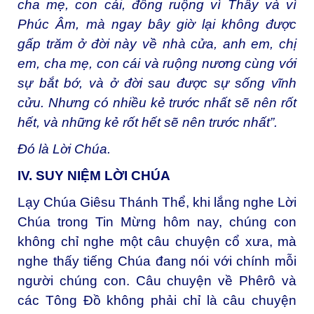
cha mẹ, con cái, đồng ruộng vì Thầy và vì
Phúc Âm, mà ngay bây giờ lại không được
gấp trăm ở đời này về nhà cửa, anh em, chị
em, cha mẹ, con cái và ruộng nương cùng với
sự bắt bớ, và ở đời sau được sự sống vĩnh
cửu. Nhưng có nhiều kẻ trước nhất sẽ nên rốt
hết, và những kẻ rốt hết sẽ nên trước nhất”.
Ðó là Lời Chúa.
IV. SUY NIỆM LỜI CHÚA
Lạy Chúa Giêsu Thánh Thể, khi lắng nghe Lời
Chúa trong Tin Mừng hôm nay, chúng con
không chỉ nghe một câu chuyện cổ xưa, mà
nghe thấy tiếng Chúa đang nói với chính mỗi
người chúng con. Câu chuyện về Phêrô và
các Tông Đồ không phải chỉ là câu chuyện