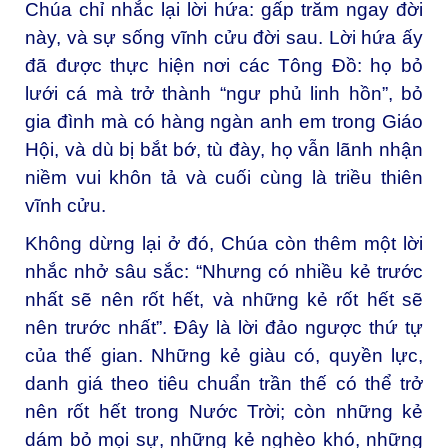
Chúa chỉ nhắc lại lời hứa: gấp trăm ngay đời
này, và sự sống vĩnh cửu đời sau. Lời hứa ấy
đã được thực hiện nơi các Tông Đồ: họ bỏ
lưới cá mà trở thành “ngư phủ linh hồn”, bỏ
gia đình mà có hàng ngàn anh em trong Giáo
Hội, và dù bị bắt bớ, tù đày, họ vẫn lãnh nhận
niềm vui khôn tả và cuối cùng là triều thiên
vĩnh cửu.
Không dừng lại ở đó, Chúa còn thêm một lời
nhắc nhở sâu sắc: “Nhưng có nhiều kẻ trước
nhất sẽ nên rốt hết, và những kẻ rốt hết sẽ
nên trước nhất”. Đây là lời đảo ngược thứ tự
của thế gian. Những kẻ giàu có, quyền lực,
danh giá theo tiêu chuẩn trần thế có thể trở
nên rốt hết trong Nước Trời; còn những kẻ
dám bỏ mọi sự, những kẻ nghèo khó, những