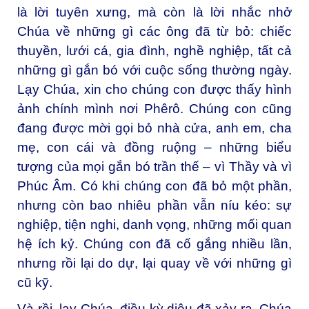
là lời tuyên xưng, mà còn là lời nhắc nhở
Chúa về những gì các ông đã từ bỏ: chiếc
thuyền, lưới cá, gia đình, nghề nghiệp, tất cả
những gì gắn bó với cuộc sống thường ngày.
Lạy Chúa, xin cho chúng con được thấy hình
ảnh chính mình nơi Phêrô. Chúng con cũng
đang được mời gọi bỏ nhà cửa, anh em, cha
mẹ, con cái và đồng ruộng – những biểu
tượng của mọi gắn bó trần thế – vì Thầy và vì
Phúc Âm. Có khi chúng con đã bỏ một phần,
nhưng còn bao nhiêu phần vẫn níu kéo: sự
nghiệp, tiện nghi, danh vọng, những mối quan
hệ ích kỷ. Chúng con đã cố gắng nhiều lần,
nhưng rồi lại do dự, lại quay về với những gì
cũ kỹ.
Và rồi, lạy Chúa, điều kỳ diệu đã xảy ra. Chúa