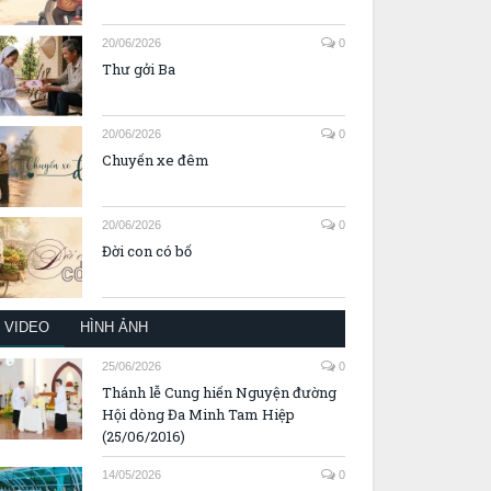
20/06/2026
0
Thư gởi Ba
20/06/2026
0
Chuyến xe đêm
20/06/2026
0
Đời con có bố
VIDEO
HÌNH ẢNH
25/06/2026
0
Thánh lễ Cung hiến Nguyện đường
Hội dòng Đa Minh Tam Hiệp
(25/06/2016)
14/05/2026
0