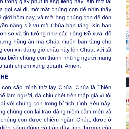
 trong giây phút thiêng liêng này. Xin mở tai
 gọi sai đi, mở mắt chúng con để nhìn thấy
ế giới hôm nay, và mở lòng chúng con để đón
uyền năng sứ vụ mà Chúa ban tặng. Xin ban
ơn sơ và tin tưởng như các Tông Đồ xưa, để
những hồng ân mà Chúa muốn ban tặng cho
 con xin dâng giờ chầu này lên Chúa, với tất
Chúa biến chúng con thành những người mang
ho anh chị em xung quanh. Amen.
THỂ
con sấp mình thờ lạy Chúa. Chúa là Thiên
 làm người, đã chịu chết trên thập giá vì tội
 lại với chúng con trong bí tích Tình Yêu này.
òng chúng con lại trào dâng niềm cảm mến và
khi chúng con được chiêm ngắm Chúa, được ở
iện sống động và tràn đầy tình thương của