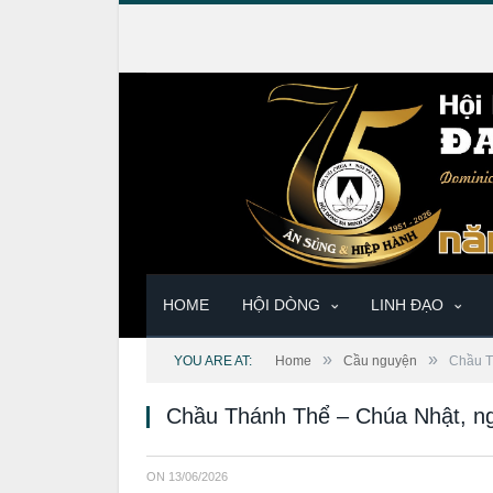
HOME
HỘI DÒNG
LINH ĐẠO
»
»
YOU ARE AT:
Home
Cầu nguyện
Chầu T
Chầu Thánh Thể – Chúa Nhật, n
ON
13/06/2026