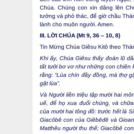
Chúa. Chúng con xin dâng lên Chú
tưởng và phó thác, để giờ chầu Thá
lành cho muôn người. Amen.
III. LỜI CHÚA (Mt 9, 36 – 10, 8)
Tin Mừng Chúa Giêsu Kitô theo Thá
Khi ấy, Chúa Giêsu thấy đoàn lũ dân
tất tưởi bơ vơ như những con chiên
rằng: “Lúa chín đầy đồng, mà thợ gặt
gặt lúa”.
Và Người liền triệu tập mười hai mô
uế, để họ xua đuổi chúng, và chữa
của mười hai tông đồ: trước hết là 
Giacôbê con của Giêbêđê và Gioan
Matthêu người thu thế; Giacôbê co