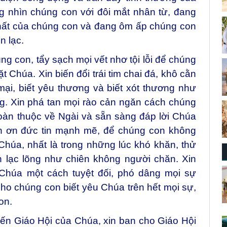
g nhìn chúng con với đôi mắt nhân từ, đang
hất của chúng con và đang ôm ấp chúng con
n lạc.
ng con, tẩy sạch mọi vết nhơ tội lỗi để chúng
 Chúa. Xin biến đổi trái tim chai đá, khô cằn
ại, biết yêu thương và biết xót thương như
. Xin phá tan mọi rào cản ngăn cách chúng
oàn thuộc về Ngài và sẵn sàng đáp lời Chúa
on ơn đức tin mạnh mẽ, để chúng con không
Chúa, nhất là trong những lúc khó khăn, thử
 lạc lõng như chiên không người chăn. Xin
 Chúa một cách tuyệt đối, phó dâng mọi sự
ho chúng con biết yêu Chúa trên hết mọi sự,
on.
ến Giáo Hội của Chúa, xin ban cho Giáo Hội