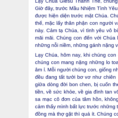
Lạy Chúa Giêsu Thánh Thể, chúng c
Giờ đây, trước Mầu Nhiệm Tình Yêu 
được hiện diện trước mặt Chúa. Chú
thế, mặc lấy thân phận con người v
này. Cảm tạ Chúa, vì tình yêu vô b
mãi mãi. Chúng con đến với Chúa k
những nỗi niềm, những gánh nặng v
Lạy Chúa, hôm nay, khi chúng con
chúng con mang nặng những lo toa
âm ỉ. Mỗi người chúng con, giống 
đều đang tất tưởi bơ vơ như chiên 
giữa dòng đời bon chen, bị cuốn t
tiền, về sức khỏe, về gia đình tan v
sa mạc cô đơn của tâm hồn, không
cảm thấy mình bất lực trước những t
đồng mà thợ gặt thì quá ít. Chúng c