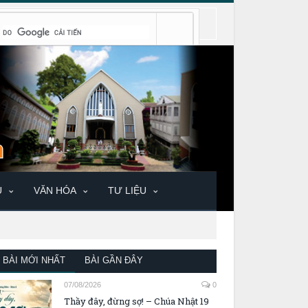
U
VĂN HÓA
TƯ LIỆU
BÀI MỚI NHẤT
BÀI GẦN ĐÂY
07/08/2026
0
Thầy đây, đừng sợ! – Chúa Nhật 19