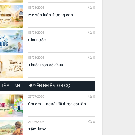
06/08/2026
0
Mẹ vẫn luôn thương con
06/08/2026
0
Giọt nước
06/08/2026
0
Thuộc trọn về chúa
TÂM TÌNH
HUYỀN NHIỆM ƠN GỌI
27/07/2026
0
Gởi em – người đã được gọi tên
21/06/2026
0
Tấm lưng