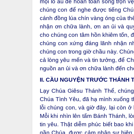
mọi lo âu để hoàn toàn sống trọn vẹn
chúng con để nghe được tiếng Chúa
cánh đồng lúa chín vàng óng của th
nhận ơn chữa lành, ơn an ủi và q
cho chúng con tâm hồn khiêm tốn, đ
chúng con xứng đáng lãnh nhận 
chúng con trong giờ chầu này. Chúng
cả lòng yêu mến và tin tưởng, để 
nguồn an ủi và ơn chữa lành đến c
II. CẦU NGUYỆN TRƯỚC THÁNH 
Lạy Chúa Giêsu Thánh Thể, chúng 
Chúa Tình Yêu, đã hạ mình xuống thế
lỗi chúng con, và giờ đây, lại còn ở
Mỗi khi nhìn lên tấm Bánh Thánh, l
tin yêu. Thật diễm phúc biết bao 
gần Chúa, được cảm nhận sự hiện d