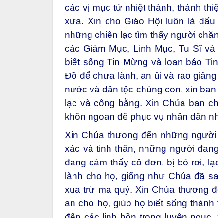
các vị mục tử nhiệt thành, thánh t
xưa. Xin cho Giáo Hội luôn là dấu
những chiên lạc tìm thấy người chă
các Giám Mục, Linh Mục, Tu Sĩ và
biết sống Tin Mừng và loan báo Tin
Đồ để chữa lành, an ủi và rao giản
nước và dân tộc chúng con, xin ban
lạc và công bằng. Xin Chúa ban ch
khôn ngoan để phục vụ nhân dân nh
Xin Chúa thương đến những người 
xác và tinh thần, những người đang
đang cảm thấy cô đơn, bị bỏ rơi, lạ
lành cho họ, giống như Chúa đã sa
xua trừ ma quỷ. Xin Chúa thương đế
an cho họ, giúp họ biết sống thánh
đến các linh hồn trong luyện ngục