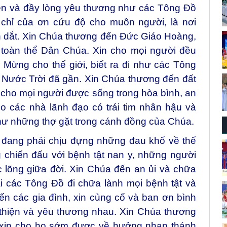
hiện và đầy lòng yêu thương như các Tông Đồ
 chỉ của ơn cứu độ cho muôn người, là nơi
n dắt. Xin Chúa thương đến Đức Giáo Hoàng,
 toàn thể Dân Chúa. Xin cho mọi người đều
 Mừng cho thế giới, biết ra đi như các Tông
g Nước Trời đã gần. Xin Chúa thương đến đất
 cho mọi người được sống trong hòa bình, an
o các nhà lãnh đạo có trái tim nhân hậu và
ư những thợ gặt trong cánh đồng của Chúa.
đang phải chịu đựng những đau khổ về thể
 chiến đấu với bệnh tật nan y, những người
c lõng giữa đời. Xin Chúa đến an ủi và chữa
i các Tông Đồ đi chữa lành mọi bệnh tật và
n các gia đình, xin củng cố và ban ơn bình
 thiện và yêu thương nhau. Xin Chúa thương
, xin cho họ sớm được về hưởng nhan thánh