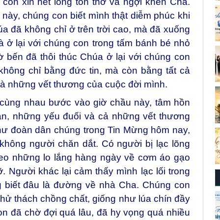
on xin hết lòng tôn thờ và ngợi khen Cha.
này, chúng con biết mình thật diễm phúc khi
a đã không chỉ ở trên trời cao, mà đã xuống
à ở lại với chúng con trong tấm bánh bé nhỏ
ờ bến đã thôi thúc Chúa ở lại với chúng con
hông chỉ bằng đức tin, mà còn bằng tất cả
à những vết thương của cuộc đời mình.
 cùng nhau bước vào giờ chầu này, tâm hồn
n, những yếu đuối và cả những vết thương
như đoàn dân chúng trong Tin Mừng hôm nay,
không người chăn dắt. Có người bị lạc lõng
heo những lo lắng hàng ngày về cơm áo gạo
ỡ. Người khác lại cảm thấy mình lạc lối trong
 biết đâu là đường về nhà Cha. Chúng con
hử thách chồng chất, giống như lúa chín đầy
on đã chờ đợi quá lâu, đã hy vọng quá nhiều