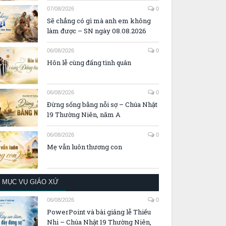
07/08/2026
0
Sẽ chẳng có gì mà anh em không
làm được – SN ngày 08.08.2026
06/08/2026
0
Hôn lễ cùng đấng tình quân
06/08/2026
0
Đừng sống bằng nỗi sợ – Chúa Nhật
19 Thường Niên, năm A
06/08/2026
0
Mẹ vẫn luôn thương con
MỤC VỤ GIÁO XỨ
06/08/2026
0
PowerPoint và bài giảng lễ Thiếu
Nhi – Chúa Nhật 19 Thường Niên,