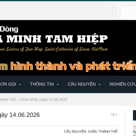
ƠN GỌI
THÔNG TIN
CẦU NGUYỆN
NGHIÊN CỨ
hánh Thể – Chúa Nhật, ngày 14.06.2026
gày 14.06.2026
0
CẦU NGUYỆN
,
CHẦU THÁNH THỂ