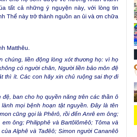
a tất cả những ý nguyện này, với lòng tin
nh Thể này trở thành nguồn an ủi và ơn chữa
nh Matthêu.
 chúng, liền động lòng xót thương họ: vì họ
 không có người chăn, Người liền bảo môn đệ
 thì ít. Các con hãy xin chủ ruộng sai thợ đi
n đệ, ban cho họ quyền năng trên các thần ô
 lành mọi bệnh hoạn tật nguyền. Đây là tên
Simon cũng gọi là Phêrô, rồi đến Anrê em ông;
 em ông; Philipphê và Bartôlômêô; Tôma và
n của Alphê và Tađêô; Simon người Cananêô