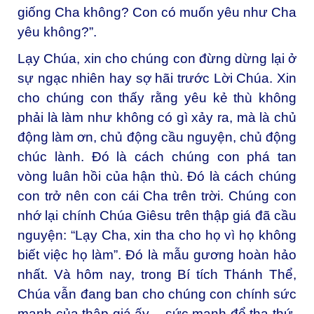
giống Cha không? Con có muốn yêu như Cha
yêu không?”.
Lạy Chúa, xin cho chúng con đừng dừng lại ở
sự ngạc nhiên hay sợ hãi trước Lời Chúa. Xin
cho chúng con thấy rằng yêu kẻ thù không
phải là làm như không có gì xảy ra, mà là chủ
động làm ơn, chủ động cầu nguyện, chủ động
chúc lành. Đó là cách chúng con phá tan
vòng luân hồi của hận thù. Đó là cách chúng
con trở nên con cái Cha trên trời. Chúng con
nhớ lại chính Chúa Giêsu trên thập giá đã cầu
nguyện: “Lạy Cha, xin tha cho họ vì họ không
biết việc họ làm”. Đó là mẫu gương hoàn hảo
nhất. Và hôm nay, trong Bí tích Thánh Thể,
Chúa vẫn đang ban cho chúng con chính sức
mạnh của thập giá ấy – sức mạnh để tha thứ,