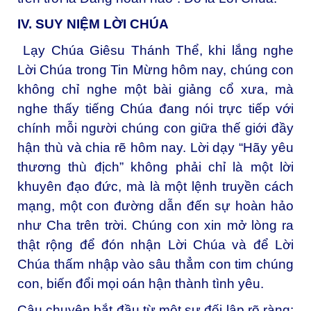
IV. SUY NIỆM LỜI CHÚA
Lạy Chúa Giêsu Thánh Thể, khi lắng nghe
Lời Chúa trong Tin Mừng hôm nay, chúng con
không chỉ nghe một bài giảng cổ xưa, mà
nghe thấy tiếng Chúa đang nói trực tiếp với
chính mỗi người chúng con giữa thế giới đầy
hận thù và chia rẽ hôm nay. Lời dạy “Hãy yêu
thương thù địch” không phải chỉ là một lời
khuyên đạo đức, mà là một lệnh truyền cách
mạng, một con đường dẫn đến sự hoàn hảo
như Cha trên trời. Chúng con xin mở lòng ra
thật rộng để đón nhận Lời Chúa và để Lời
Chúa thấm nhập vào sâu thẳm con tim chúng
con, biến đổi mọi oán hận thành tình yêu.
Câu chuyện bắt đầu từ một sự đối lập rõ ràng: