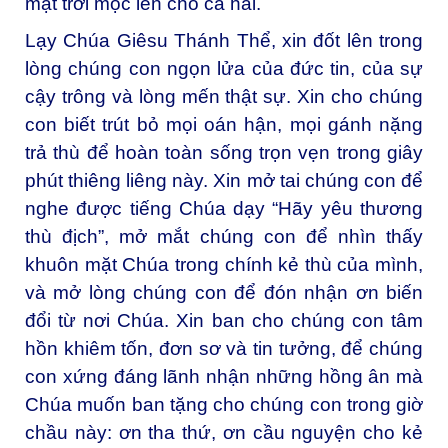
mặt trời mọc lên cho cả hai.
Lạy Chúa Giêsu Thánh Thể, xin đốt lên trong
lòng chúng con ngọn lửa của đức tin, của sự
cậy trông và lòng mến thật sự. Xin cho chúng
con biết trút bỏ mọi oán hận, mọi gánh nặng
trả thù để hoàn toàn sống trọn vẹn trong giây
phút thiêng liêng này. Xin mở tai chúng con để
nghe được tiếng Chúa dạy “Hãy yêu thương
thù địch”, mở mắt chúng con để nhìn thấy
khuôn mặt Chúa trong chính kẻ thù của mình,
và mở lòng chúng con để đón nhận ơn biến
đổi từ nơi Chúa. Xin ban cho chúng con tâm
hồn khiêm tốn, đơn sơ và tin tưởng, để chúng
con xứng đáng lãnh nhận những hồng ân mà
Chúa muốn ban tặng cho chúng con trong giờ
chầu này: ơn tha thứ, ơn cầu nguyện cho kẻ