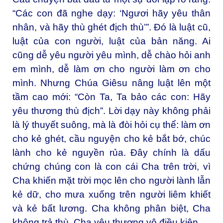
“Các con đã nghe dạy: ‘Ngươi hãy yêu thân
nhân, và hãy thù ghét địch thù’”. Đó là luật cũ,
luật của con người, luật của bản năng. Ai
cũng dễ yêu người yêu mình, dễ chào hỏi anh
em mình, dễ làm ơn cho người làm ơn cho
mình. Nhưng Chúa Giêsu nâng luật lên một
tầm cao mới: “Còn Ta, Ta bảo các con: Hãy
yêu thương thù địch”. Lời dạy này không phải
là lý thuyết suông, mà là đòi hỏi cụ thể: làm ơn
cho kẻ ghét, cầu nguyện cho kẻ bắt bớ, chúc
lành cho kẻ nguyền rủa. Đây chính là dấu
chứng chúng con là con cái Cha trên trời, vì
Cha khiến mặt trời mọc lên cho người lành lẫn
kẻ dữ, cho mưa xuống trên người liêm khiết
và kẻ bất lương. Cha không phân biệt, Cha
không trả thù, Cha yêu thương vô điều kiện.