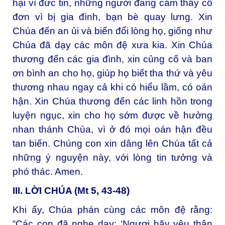
hại vì đức tin, những người đang cảm thấy cô
đơn vì bị gia đình, bạn bè quay lưng. Xin
Chúa đến an ủi và biến đổi lòng họ, giống như
Chúa đã dạy các môn đệ xưa kia. Xin Chúa
thương đến các gia đình, xin củng cố và ban
ơn bình an cho họ, giúp họ biết tha thứ và yêu
thương nhau ngay cả khi có hiểu lầm, có oán
hận. Xin Chúa thương đến các linh hồn trong
luyện ngục, xin cho họ sớm được về hưởng
nhan thánh Chúa, vì ở đó mọi oán hận đều
tan biến. Chúng con xin dâng lên Chúa tất cả
những ý nguyện này, với lòng tin tưởng và
phó thác. Amen.
III. LỜI CHÚA (Mt 5, 43-48)
Khi ấy, Chúa phán cùng các môn đệ rằng:
“Các con đã nghe dạy: ‘Ngươi hãy yêu thân