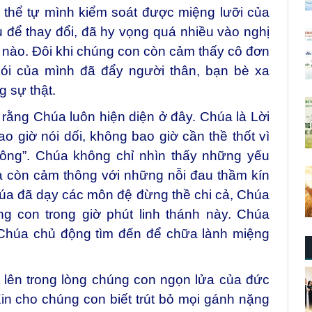
 thể tự mình kiểm soát được miệng lưỡi của
 để thay đổi, đã hy vọng quá nhiều vào nghị
ra nào. Đôi khi chúng con còn cảm thấy cô đơn
nói của mình đã đẩy người thân, bạn bè xa
g sự thật.
rằng Chúa luôn hiện diện ở đây. Chúa là Lời
 giờ nói dối, không bao giờ cần thề thốt vì
không”. Chúa không chỉ nhìn thấy những yếu
mà còn cảm thông với những nỗi đau thầm kín
húa đã dạy các môn đệ đừng thề chi cả, Chúa
g con trong giờ phút linh thánh này. Chúa
Chúa chủ động tìm đến để chữa lành miệng
 lên trong lòng chúng con ngọn lửa của đức
Xin cho chúng con biết trút bỏ mọi gánh nặng