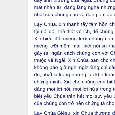
đầy tình thương của Ngài. Chúng co
mắt nhân từ, đang lắng nghe những l
nhất của chúng con và đang ôm ấp 
Lạy Chúa, xin thanh tẩy tâm hồn chú
tội nói dối, thề thốt vô ích, để ch
Xin biến đổi miệng lưỡi chúng con 
miệng lưỡi mềm mại, biết nói sự thậ
gây ra, ngăn cách chúng con với C
thuộc về Ngài. Xin Chúa ban cho c
không bao giờ nghi ngờ rằng chỉ cần
đủ, nhất là trong những lúc khó khăn,
chứng minh. Xin cho chúng con biết
dâng mọi lời nói, mọi lời hứa tron
biết yêu Chúa trên hết mọi sự, yêu 
của chúng con trở nên chứng tá cho 
Lạy Chúa Giêsu, xin Chúa thương đ