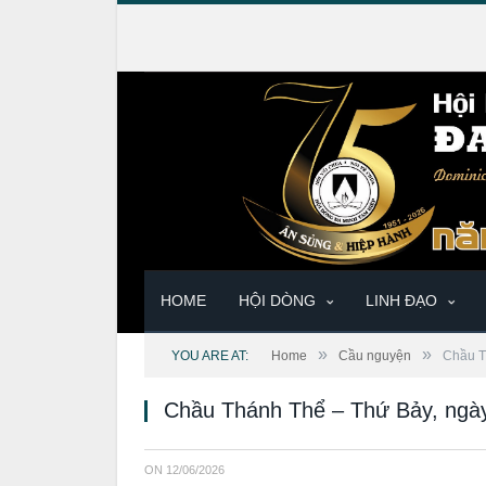
HOME
HỘI DÒNG
LINH ĐẠO
»
»
YOU ARE AT:
Home
Cầu nguyện
Chầu T
Chầu Thánh Thể – Thứ Bảy, ngà
ON
12/06/2026