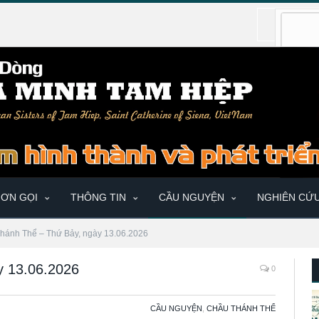
ƠN GỌI
THÔNG TIN
CẦU NGUYỆN
NGHIÊN CỨ
hánh Thể – Thứ Bảy, ngày 13.06.2026
y 13.06.2026
0
CẦU NGUYỆN
,
CHẦU THÁNH THỂ