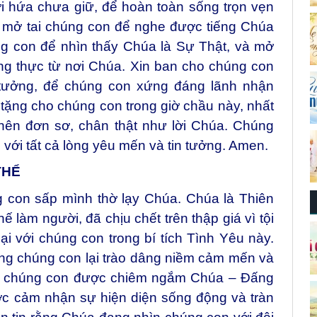
 lời hứa chưa giữ, để hoàn toàn sống trọn vẹn
in mở tai chúng con để nghe được tiếng Chúa
ng con để nhìn thấy Chúa là Sự Thật, và mở
ng thực từ nơi Chúa. Xin ban cho chúng con
 tưởng, để chúng con xứng đáng lãnh nhận
ng cho chúng con trong giờ chầu này, nhất
 nên đơn sơ, chân thật như lời Chúa. Chúng
 với tất cả lòng yêu mến và tin tưởng. Amen.
THỂ
con sấp mình thờ lạy Chúa. Chúa là Thiên
 làm người, đã chịu chết trên thập giá vì tội
lại với chúng con trong bí tích Tình Yêu này.
òng chúng con lại trào dâng niềm cảm mến và
khi chúng con được chiêm ngắm Chúa – Đấng
c cảm nhận sự hiện diện sống động và tràn