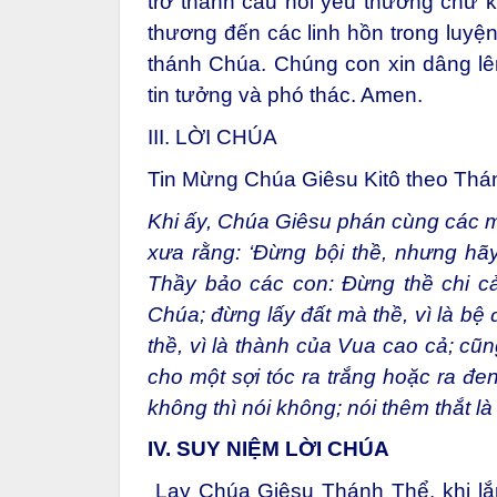
trở thành cầu nối yêu thương chứ 
thương đến các linh hồn trong luy
thánh Chúa. Chúng con xin dâng lê
tin tưởng và phó thác. Amen.
III. LỜI CHÚA
Tin Mừng Chúa Giêsu Kitô theo Thá
Khi ấy, Chúa Giêsu phán cùng các m
xưa rằng: ‘Đừng bội thề, nhưng hãy
Thầy bảo các con: Đừng thề chi cả,
Chúa; đừng lấy đất mà thề, vì là bệ
thề, vì là thành của Vua cao cả; cũ
cho một sợi tóc ra trắng hoặc ra đen
không thì nói không; nói thêm thắt là
IV. SUY NIỆM LỜI CHÚA
Lạy Chúa Giêsu Thánh Thể, khi lắ