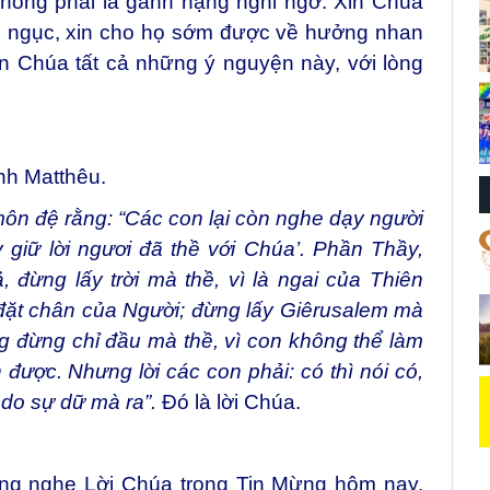
không phải là gánh nặng nghi ngờ. Xin Chúa
ện ngục, xin cho họ sớm được về hưởng nhan
n Chúa tất cả những ý nguyện này, với lòng
nh Matthêu.
ôn đệ rằng: “Các con lại còn nghe dạy người
 giữ lời ngươi đã thề với Chúa’. Phần Thầy,
 đừng lấy trời mà thề, vì là ngai của Thiên
 đặt chân của Người; đừng lấy Giêrusalem mà
ng đừng chỉ đầu mà thề, vì con không thể làm
 được. Nhưng lời các con phải: có thì nói có,
 do sự dữ mà ra”.
Đó là lời Chúa.
ng nghe Lời Chúa trong Tin Mừng hôm nay,