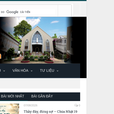
U
VĂN HÓA
TƯ LIỆU
BÀI MỚI NHẤT
BÀI GẦN ĐÂY
07/08/2026
0
Thầy đây, đừng sợ! – Chúa Nhật 19