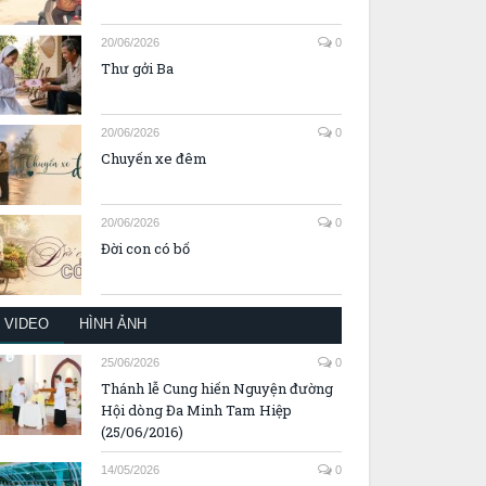
20/06/2026
0
Thư gởi Ba
20/06/2026
0
Chuyến xe đêm
20/06/2026
0
Đời con có bố
VIDEO
HÌNH ẢNH
25/06/2026
0
Thánh lễ Cung hiến Nguyện đường
Hội dòng Đa Minh Tam Hiệp
(25/06/2016)
14/05/2026
0