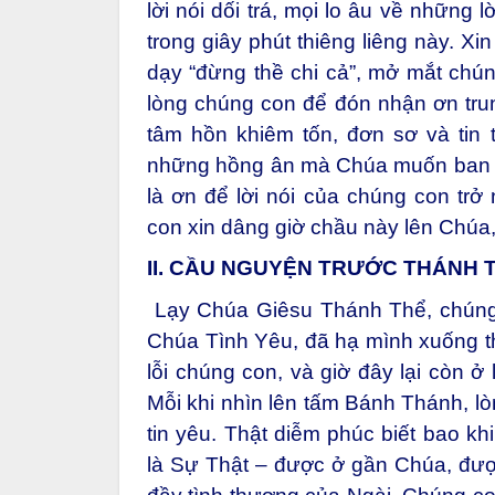
lời nói dối trá, mọi lo âu về những
trong giây phút thiêng liêng này. X
dạy “đừng thề chi cả”, mở mắt chú
lòng chúng con để đón nhận ơn tru
tâm hồn khiêm tốn, đơn sơ và tin
những hồng ân mà Chúa muốn ban tặ
là ơn để lời nói của chúng con trở
con xin dâng giờ chầu này lên Chúa,
II. CẦU NGUYỆN TRƯỚC THÁNH 
Lạy Chúa Giêsu Thánh Thể, chúng 
Chúa Tình Yêu, đã hạ mình xuống thế
lỗi chúng con, và giờ đây lại còn ở 
Mỗi khi nhìn lên tấm Bánh Thánh, l
tin yêu. Thật diễm phúc biết bao 
là Sự Thật – được ở gần Chúa, đượ