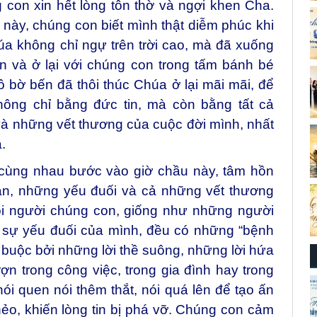
on xin hết lòng tôn thờ và ngợi khen Cha.
này, chúng con biết mình thật diễm phúc khi
a không chỉ ngự trên trời cao, mà đã xuống
n và ở lại với chúng con trong tấm bánh bé
 bờ bến đã thôi thúc Chúa ở lại mãi mãi, để
ông chỉ bằng đức tin, mà còn bằng tất cả
à những vết thương của cuộc đời mình, nhất
.
cùng nhau bước vào giờ chầu này, tâm hồn
n, những yếu đuối và cả những vết thương
Mỗi người chúng con, giống như những người
y sự yếu đuối của mình, đều có những “bệnh
ng buộc bởi những lời thề suông, những lời hứa
rợn trong công việc, trong gia đình hay trong
 thói quen nói thêm thắt, nói quá lên để tạo ấn
ẻo, khiến lòng tin bị phá vỡ. Chúng con cảm