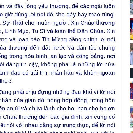
iện và đầy lòng yêu thương, để các ngài luôn
 giờ dùng lời nói để che đậy hay thao túng.
ủa Sự Thật cho muôn người. Xin Chúa thương
 Linh Mục, Tu Sĩ và toàn thể Dân Chúa. Xin
ng và loan báo Tin Mừng bằng chính lời nói
Chúa thương đến đất nước và dân tộc chúng
ng trong hòa bình, an lạc và công bằng, nơi
nói đáng tin cậy, không phải là những lời hứa
ãnh đạo có trái tim nhân hậu và khôn ngoan
thực.
ng phải chịu đựng những đau khổ vì lời nói
nhân của gian dối trong hợp đồng, trong hôn
ến an ủi và chữa lành cho họ, ban cho họ ơn
in Chúa thương đến các gia đình, xin củng cố
ết nói với nhau bằng sự trung thực, để lời nói