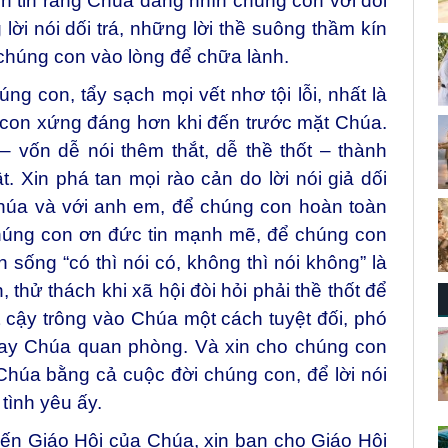
n tin rằng Chúa đang nhìn chúng con với đôi
ời nói dối trá, những lời thề suông thầm kín
chúng con vào lòng để chữa lành.
ng con, tẩy sạch mọi vết nhơ tội lỗi, nhất là
úng con xứng đáng hơn khi đến trước mặt Chúa.
– vốn dễ nói thêm thắt, dễ thề thốt – thành
t. Xin phá tan mọi rào cản do lời nói giả dối
húa và với anh em, để chúng con hoàn toàn
húng con ơn đức tin mạnh mẽ, để chúng con
 sống “có thì nói có, không thì nói không” là
 thử thách khi xã hội đòi hỏi phải thề thốt để
 cậy trông vào Chúa một cách tuyệt đối, phó
g tay Chúa quan phòng. Và xin cho chúng con
Chúa bằng cả cuộc đời chúng con, để lời nói
tình yêu ấy.
ến Giáo Hội của Chúa, xin ban cho Giáo Hội