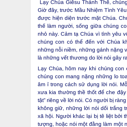
Lạy Chúa Giêsu Thánh Thể, chúng c
Giờ đây, trước Mầu Nhiệm Tình Yêu 
được hiện diện trước mặt Chúa. Chú
thế làm người, sống giữa chúng co
nhỏ này. Cảm tạ Chúa vì tình yêu vô
chúng con có thể đến với Chúa kh
những nỗi niềm, những gánh nặng v
là những vết thương do lời nói gây ra
Lạy Chúa, hôm nay khi chúng con 
chúng con mang nặng những lo toa
âm ỉ trong cách sử dụng lời nói. 
xưa kia thường thề thốt để che đậ
tật” riêng về lời nói. Có người bị rà
không giữ, những lời nói dối trắng t
xã hội. Người khác lại bị tê liệt bởi
tượng, hoặc nói một đằng làm một n