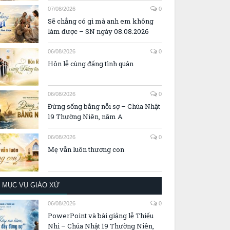
07/08/2026
0
Sẽ chẳng có gì mà anh em không
làm được – SN ngày 08.08.2026
06/08/2026
0
Hôn lễ cùng đấng tình quân
06/08/2026
0
Đừng sống bằng nỗi sợ – Chúa Nhật
19 Thường Niên, năm A
06/08/2026
0
Mẹ vẫn luôn thương con
MỤC VỤ GIÁO XỨ
06/08/2026
0
PowerPoint và bài giảng lễ Thiếu
Nhi – Chúa Nhật 19 Thường Niên,