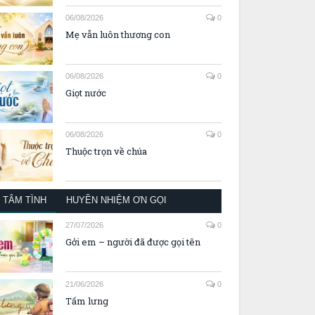
06/08/2026
0
Mẹ vẫn luôn thương con
06/08/2026
0
Giọt nước
06/08/2026
0
Thuộc trọn về chúa
TÂM TÌNH
HUYỀN NHIỆM ƠN GỌI
27/07/2026
0
Gởi em – người đã được gọi tên
21/06/2026
0
Tấm lưng