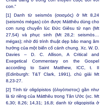
con.”
[1]
Danh từ seismós (σεισμός) ở Mt 8,24
(seismòs mégas) còn được Mátthêu dùng cho
cơn rung chuyển lúc Đức Giêsu tử nạn (Mt
27,54) và phục sinh (Mt 28,2: seismòs…
mégas); nhờ đó trình thuật dẹp bão mang âm
hưởng của một biến cố cánh chung. Xc. W. D.
Davies – D. C. Allison, A Critical and
Exegetical Commentary on the Gospel
according to Saint Matthew, ICC, t. II
(Edinburgh: T&T Clark, 1991), chú giải Mt
8,23-27.
[2]
Tính từ oligópistos (ὀλιγόπιστος) gần như
là từ riêng của Mátthêu trong Tân Ước (xc. Mt
6,30; 8,26; 14,31; 16,8; danh từ oligopistía ở