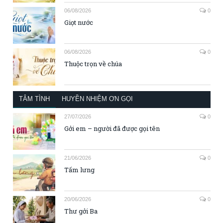
06/08/2026
0
Giọt nước
06/08/2026
0
Thuộc trọn về chúa
TÂM TÌNH
HUYỀN NHIỆM ƠN GỌI
27/07/2026
0
Gởi em – người đã được gọi tên
21/06/2026
0
Tấm lưng
20/06/2026
0
Thư gởi Ba