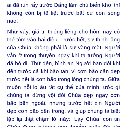
ai đã run rẩy trước Đấng làm chủ biển khơi thì
không còn bị tê liệt trước bất cứ con sóng
nào.
Như vậy, giá trị thiêng liêng cho hôm nay có
thể tóm vào hai điều. Trước hết, sự thinh lặng
của Chúa không phải là sự vắng mặt; Người
vẫn ở trong thuyền ngay khi ta tưởng Người
đã bỏ đi. Thứ đến, bình an Người ban đôi khi
đến trước cả khi bão tan, vì cơn bão cần dẹp
trước hết là cơn bão trong lòng chúng ta. Giữa
muôn nỗi lo âu rất cụ thể của mình, ước gì
chúng ta đừng vội đòi Chúa dẹp ngay cơn
bão bên ngoài, nhưng trước hết xin Người
dẹp cơn bão bên trong, và giúp chúng ta biết
lặp lại thật chậm lời này: “Lạy Chúa, con tin
Chúa đang ở trong con thuyền cuộc đời với