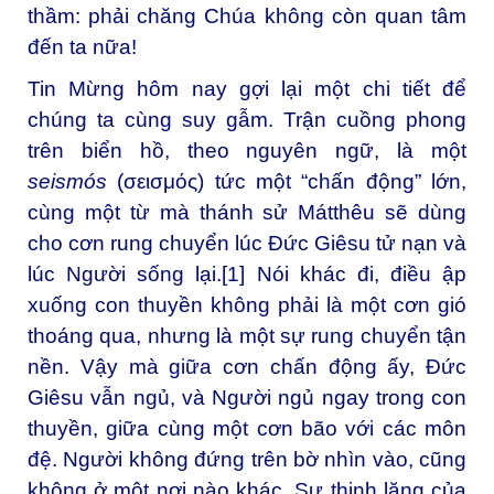
thầm: phải chăng Chúa không còn quan tâm
đến ta nữa!
Tin Mừng hôm nay gợi lại một chi tiết để
chúng ta cùng suy gẫm. Trận cuồng phong
trên biển hồ, theo nguyên ngữ, là một
seismós
(σεισμός) tức một “chấn động” lớn,
cùng một từ mà thánh sử Mátthêu sẽ dùng
cho cơn rung chuyển lúc Đức Giêsu tử nạn và
lúc Người sống lại.
[1]
Nói khác đi, điều ập
xuống con thuyền không phải là một cơn gió
thoáng qua, nhưng là một sự rung chuyển tận
nền. Vậy mà giữa cơn chấn động ấy, Đức
Giêsu vẫn ngủ, và Người ngủ ngay trong con
thuyền, giữa cùng một cơn bão với các môn
đệ. Người không đứng trên bờ nhìn vào, cũng
không ở một nơi nào khác. Sự thinh lặng của