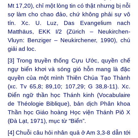
Mt 17,20), chỉ một lòng tin có thật nhưng bị nỗi
sợ làm cho chao đảo, chứ không phải sự vô
tín. Xc. U. Luz, Das Evangelium nach
Matthäus, EKK I/2 (Zürich – Neukirchen-
Vluyn: Benziger – Neukirchener, 1990), chú
giải ad loc.
[3]
Trong truyền thống Cựu Ước, quyền chế
ngự biển khơi và sóng gió hỗn mang là đặc
quyền của một mình Thiên Chúa Tạo Thành
(xc. Tv 65,8; 89,10; 107,29; G 38,8-11). Xc.
Điển ngữ thần học Thánh kinh (Vocabulaire
de Théologie Biblique), bản dịch Phân khoa
Thần học Giáo hoàng Học viện Thánh Piô X
(Đà Lạt, 1971), mục từ “Biển”.
[4]
Chuỗi câu hỏi nhân quả ở Am 3,3-8 dẫn tới