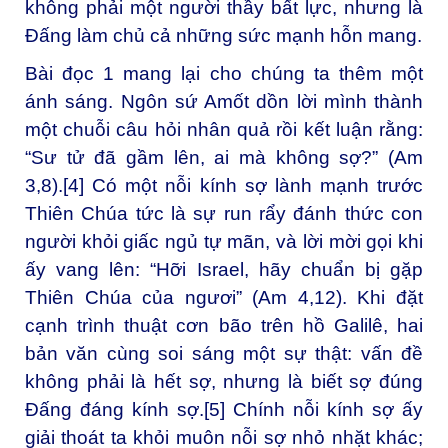
không phải một người thầy bất lực, nhưng là
Đấng làm chủ cả những sức mạnh hỗn mang.
Bài đọc 1 mang lại cho chúng ta thêm một
ánh sáng. Ngôn sứ Amốt dồn lời mình thành
một chuỗi câu hỏi nhân quả rồi kết luận rằng:
“Sư tử đã gầm lên, ai mà không sợ?” (Am
3,8).
[4]
Có một nỗi kính sợ lành mạnh trước
Thiên Chúa tức là sự run rẩy đánh thức con
người khỏi giấc ngủ tự mãn, và lời mời gọi khi
ấy vang lên: “Hỡi Israel, hãy chuẩn bị gặp
Thiên Chúa của ngươi” (Am 4,12). Khi đặt
cạnh trình thuật cơn bão trên hồ Galilê, hai
bản văn cùng soi sáng một sự thật: vấn đề
không phải là hết sợ, nhưng là biết sợ đúng
Đấng đáng kính sợ.
[5]
Chính nỗi kính sợ ấy
giải thoát ta khỏi muôn nỗi sợ nhỏ nhặt khác;