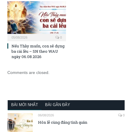
05/08/2026
0
Nếu Thầy muốn, con sẽ dựng
ba cái lều – SN theo WAU
ngày 06.08.2026
Comments are closed.
BÀI MỚI NHẤT
BÀI GẦN ĐÂY
06/08/2026
0
Hôn lễ cùng đấng tình quân