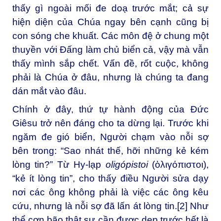
thấy gì ngoài mối đe doạ trước mắt; cả sự
hiện diện của Chúa ngay bên cạnh cũng bị
con sóng che khuất. Các môn đệ ở chung một
thuyền với Đấng làm chủ biển cả, vậy mà vẫn
thấy mình sắp chết. Vấn đề, rốt cuộc, không
phải là Chúa ở đâu, nhưng là chúng ta đang
dán mắt vào đâu.
Chính ở đây, thứ tự hành động của Đức
Giêsu trở nên đáng cho ta dừng lại. Trước khi
ngăm đe gió biển, Người chạm vào nỗi sợ
bên trong: “Sao nhát thế, hỡi những kẻ kém
lòng tin?” Từ Hy-lạp
oligópistoi
(ὀλιγόπιστοι),
“kẻ ít lòng tin”, cho thấy điều Người sửa dạy
nơi các ông không phải là việc các ông kêu
cứu, nhưng là nỗi sợ đã lấn át lòng tin.
[2]
Như
thể cơn bão thật sự cần được dẹp trước hết là