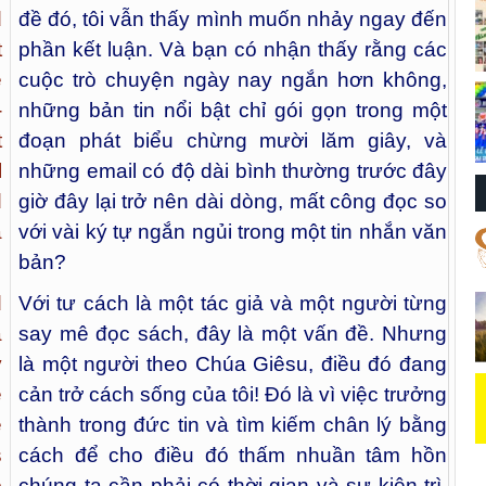
d
đề đó, tôi vẫn thấy mình muốn nhảy ngay đến
t
phần kết luận. Và bạn có nhận thấy rằng các
e
cuộc trò chuyện ngày nay ngắn hơn không,
-
những bản tin nổi bật chỉ gói gọn trong một
t
đoạn phát biểu chừng mười lăm giây, và
l
những email có độ dài bình thường trước đây
d
giờ đây lại trở nên dài dòng, mất công đọc so
a
với vài ký tự ngắn ngủi trong một tin nhắn văn
bản?
d
Với tư cách là một tác giả và một người từng
a
say mê đọc sách, đây là một vấn đề. Nhưng
y
là một người theo Chúa Giêsu, điều đó đang
e
cản trở cách sống của tôi! Đó là vì việc trưởng
e
thành trong đức tin và tìm kiếm chân lý bằng
s
cách để cho điều đó thấm nhuần tâm hồn
o
chúng ta cần phải có thời gian và sự kiên trì.