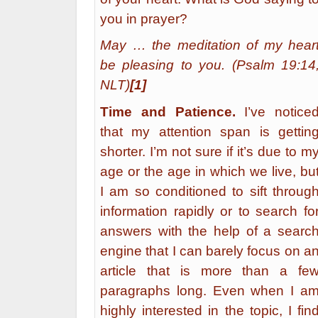
you in prayer?
May … the meditation of my hear
be pleasing to you. (Psalm 19:14
NLT)
[1]
Time and Patience.
I’ve notice
that my attention span is gettin
shorter. I’m not sure if it’s due to m
age or the age in which we live, bu
I am so conditioned to sift throug
information rapidly or to search fo
answers with the help of a searc
engine that I can barely focus on a
article that is more than a fe
paragraphs long. Even when I a
highly interested in the topic, I fin