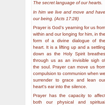
The secret language of our hearts.
In him we live and move and hav
our being. (Acts 17:28)
Prayer is God’s yearning for us fro
within and our longing for him, in th
form of a divine dialogue of th
heart. It is a lifting up and a settlin
down as the Holy Spirit breathe
through us as an invisible sigh o
the soul. Prayer can move us fro
compulsion to communion when w
surrender to grace and lean ou
heart’s ear into the silence.
Prayer has the capacity to affec
both our physical and spiritua