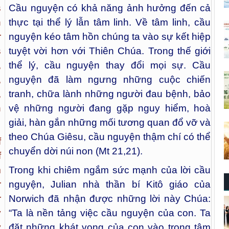
s
Cầu nguyện có khả năng ảnh hưởng đến cả
h
thực tại thể lý lẫn tâm linh. Về tâm linh, cầu
r
nguyện kéo tâm hồn chúng ta vào sự kết hiệp
s
tuyệt vời hơn với Thiên Chúa. Trong thế giới
,
thể lý, cầu nguyện thay đổi mọi sự. Cầu
,
nguyện đã làm ngưng những cuộc chiến
,
tranh, chữa lành những người đau bệnh, bảo
n
vệ những người đang gặp nguy hiểm, hoà
giải, hàn gắn những mối tương quan đổ vỡ và
theo Chúa Giêsu, cầu nguyện thậm chí có thể
f
chuyển dời núi non (Mt 21,21).
f
m
Trong khi chiêm ngắm sức mạnh của lời cầu
r
nguyện, Julian nhà thần bí Kitô giáo của
r
Norwich đã nhận được những lời này Chúa:
y
“Ta là nền tảng việc cầu nguyện của con. Ta
y
đặt những khát vọng của con vào trong tâm