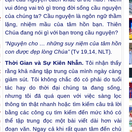
vui đóng vai trò gì trong đời sống cầu nguyện
của chúng ta? Cầu nguyện là ngôn ngữ thầm
t
lặng, nhiệm mầu của tâm hồn bạn. Thiên
,
Chúa đang nói gì với bạn trong cầu nguyện?
“Nguyện cho … những suy niệm của tâm hồn
d
con được đẹp lòng Chúa”
(Tv 19,14, NLT).
g
y
Thời Gian và Sự Kiên Nhẫn.
Tôi nhận thấy
t
rằng khả năng tập trung của mình ngày càng
h
giảm sút. Tôi không chắc đó có phải do tuổi
r
tác hay do thời đại chúng ta đang sống,
h
nhưng tôi đã quá quen với việc sàng lọc
n
thông tin thật nhanh hoặc tìm kiếm câu trả lời
w
bằng các công cụ tìm kiếm đến mức khó có
m
thể tập trung đọc một bài viết dài hơn vài
d
đoạn văn. Ngay cả khi rất quan tâm đến chủ