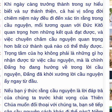
t
Khi ngày càng trưởng thành trong sự hiểu
t
biết và sự thánh thiện, cả hai vị sống đời
,
chiêm niệm này đều đi đến xác tín rằng trong
s
cầu nguyện, mối tương quan với Đức Kitô
d
quan trọng hơn những kết quả đạt được, và
n
việc chuyên chăm cầu nguyện quan trọng
e
hơn bất cứ thành quả nào có thể thấy được.
t
Trọng tâm của họ không phải là những gì họ
nhận được từ việc cầu nguyện, mà là chính
Đấng họ đang hướng về trong lời cầu
r
nguyện, Đấng đã khởi xướng lời cầu nguyện
r
ấy ngay từ đầu.
u
t
Nếu bạn ý thức rằng cầu nguyện là lời đáp trả
r
của chúng ta trước khát vọng của Thiên
e
Chúa muốn đối thoại với chúng ta, bạn sẽ tiếp
o
cận cầu nguyện cách khác đi thế nào? Niềm