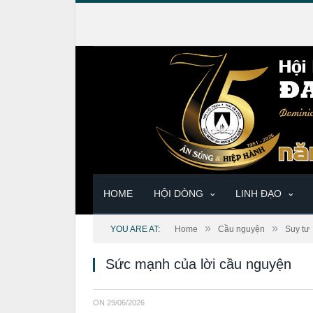
HOME
HỘI DÒNG
LINH ĐẠO
»
»
YOU ARE AT:
Home
Cầu nguyện
Suy tư
Sức mạnh của lời cầu nguyện
ON
29/06/2026