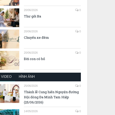
20/06/2026
0
Thư gởi Ba
20/06/2026
0
Chuyến xe đêm
20/06/2026
0
Đời con có bố
VIDEO
HÌNH ẢNH
25/06/2026
0
Thánh lễ Cung hiến Nguyện đường
Hội dòng Đa Minh Tam Hiệp
(25/06/2016)
14/05/2026
0