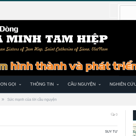
ƠN GỌI
THÔNG TIN
CẦU NGUYỆN
NGHIÊN CỨ
»
Sức mạnh của lời cầu nguyện
0
SUY TƯ