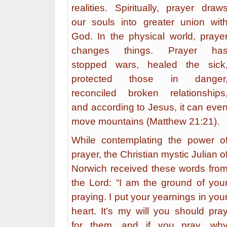
realities. Spiritually, prayer draw
our souls into greater union wit
God. In the physical world, praye
changes things. Prayer ha
stopped wars, healed the sick
protected those in danger
reconciled broken relationships
and according to Jesus, it can eve
move mountains (Matthew 21:21).
While contemplating the power o
prayer, the Christian mystic Julian o
Norwich received these words fro
the Lord: “I am the ground of you
praying. I put your yearnings in you
heart. It’s my will you should pra
for them, and if you pray, wh