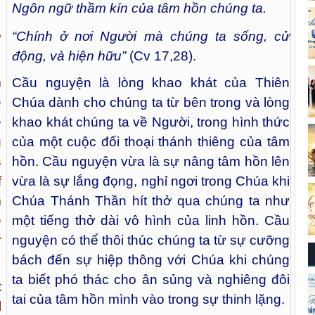
Ngôn ngữ thầm kín của tâm hồn chúng ta.
e
“Chính ở nơi Người mà chúng ta sống, cử
động, và hiện hữu”
(Cv 17,28).
m
Cầu nguyện là lòng khao khát của Thiên
e
Chúa dành cho chúng ta từ bên trong và lòng
e
khao khát chúng ta về Người, trong hình thức
g
của một cuộc đối thoại thánh thiêng của tâm
s
hồn. Cầu nguyện vừa là sự nâng tâm hồn lên
f
vừa là sự lắng đọng, nghỉ ngơi trong Chúa khi
m
Chúa Thánh Thần hít thở qua chúng ta như
e
một tiếng thở dài vô hình của linh hồn. Cầu
r
nguyện có thể thôi thúc chúng ta từ sự cưỡng
bách đến sự hiệp thông với Chúa khi chúng
ta biết phó thác cho ân sủng và nghiêng đôi
t
tai của tâm hồn mình vào trong sự thinh lặng.
l