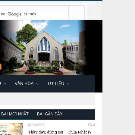
U
VĂN HÓA
TƯ LIỆU
BÀI MỚI NHẤT
BÀI GẦN ĐÂY
07/08/2026
0
Thầy đây, đừng sợ! – Chúa Nhật 19