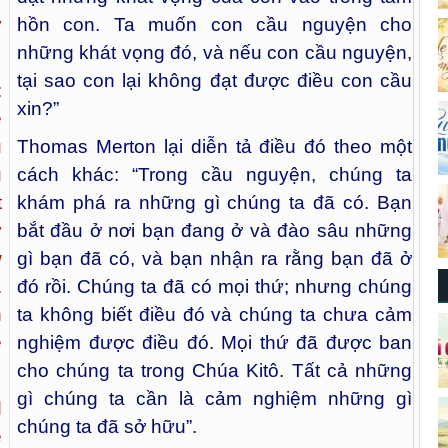
y
hồn con. Ta muốn con cầu nguyện cho
những khát vọng đó, và nếu con cầu nguyện,
tại sao con lại không đạt được điều con cầu
:
xin?”
e
u
Thomas Merton lại diễn tả điều đó theo một
u
cách khác: “Trong cầu nguyện, chúng ta
t
khám phá ra những gì chúng ta đã có. Bạn
y
bắt đầu ở nơi bạn đang ở và đào sâu những
w
gì bạn đã có, và bạn nhận ra rằng bạn đã ở
.
đó rồi. Chúng ta đã có mọi thứ; nhưng chúng
n
ta không biết điều đó và chúng ta chưa cảm
e
nghiệm được điều đó. Mọi thứ đã được ban
cho chúng ta trong Chúa Kitô. Tất cả những
gì chúng ta cần là cảm nghiệm những gì
d
chúng ta đã sở hữu”.
e