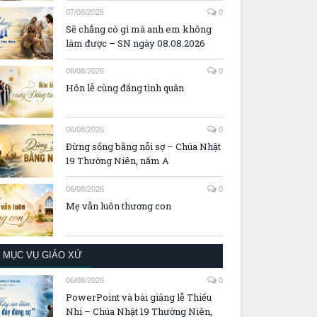
07/08/2026
0
Sẽ chẳng có gì mà anh em không
làm được – SN ngày 08.08.2026
06/08/2026
0
Hôn lễ cùng đấng tình quân
06/08/2026
0
Đừng sống bằng nỗi sợ – Chúa Nhật
19 Thường Niên, năm A
06/08/2026
0
Mẹ vẫn luôn thương con
MỤC VỤ GIÁO XỨ
06/08/2026
0
PowerPoint và bài giảng lễ Thiếu
Nhi – Chúa Nhật 19 Thường Niên,