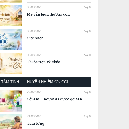
06/08/2026
0
Mẹ vẫn luôn thương con
06/08/2026
0
Giọt nước
06/08/2026
0
Thuộc trọn về chúa
TÂM TÌNH
HUYỀN NHIỆM ƠN GỌI
27/07/2026
0
Gởi em – người đã được gọi tên
21/06/2026
0
Tấm lưng