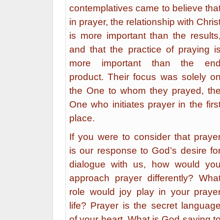
contemplatives came to believe tha
in prayer, the relationship with Chris
is more important than the results
and that the practice of praying i
more important than the en
product. Their focus was solely o
the One to whom they prayed, th
One who initiates prayer in the firs
place.
If you were to consider that praye
is our response to God’s desire fo
dialogue with us, how would yo
approach prayer differently? Wha
role would joy play in your praye
life? Prayer is the secret languag
of your heart. What is God saying t