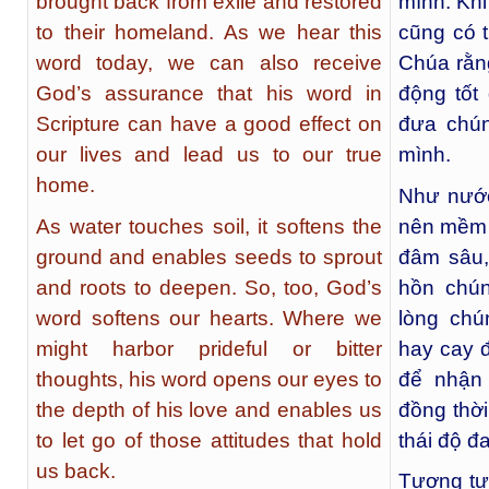
brought back from exile and restored
mình. Khi
to their homeland. As we hear this
cũng có 
word today, we can also receive
Chúa rằn
God’s assurance that his word in
động tốt
Scripture can have a good effect on
đưa chún
our lives and lead us to our true
mình.
home.
Như nước
As water touches soil, it softens the
nên mềm 
ground and enables seeds to sprout
đâm sâu,
and roots to deepen. So, too, God’s
hồn chún
word softens our hearts. Where we
lòng chú
might harbor prideful or bitter
hay cay 
thoughts, his word opens our eyes to
để nhận 
the depth of his love and enables us
đồng thờ
to let go of those attitudes that hold
thái độ đ
us back.
Tương tự,