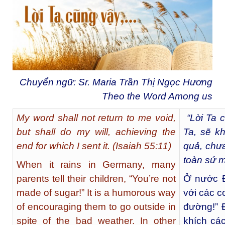
Chuyển ngữ: Sr. Maria Trần Thị Ngọc Hương
Theo the Word Among us
My word shall not return to me void,
“Lời Ta c
but shall do my will, achieving the
Ta, sẽ k
end for which I sent it. (Isaiah 55:11)
quả, chư
toàn sứ 
When it rains in Germany, many
parents tell their children, “You’re not
Ở nước Đ
made of sugar!” It is a humorous way
với các c
of encouraging them to go outside in
đường!” 
spite of the bad weather. In other
khích các