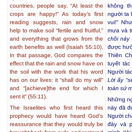
countries, people say, “At least the
không th
crops are happy!” As today’s first
người ta 
reading suggests, rain and snow
vui!” Nh
help to make soil “fertile and fruitful,”
mưa và t
and everything that grows from the
chồi nảy 
earth benefits as well (Isaiah 55:10).
được hưởn
In that passage, God compares the
Thiên C
effect that the rain and snow have on
tuyết tá
the soil with the work that his word
Người tá
has on our lives: it “shall do my will”
Lời ấy “
and “[achieve]the end for which I
toàn sứ 
sent it” (55:11).
Những ngư
The Israelites who first heard this
này đã đ
prophecy would have heard God’s
Người chắ
reassurance that they would truly be
đày và p