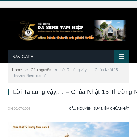
NAVIGATE
»
»
Home
Cầu nguyện
Lời Ta cũng vậy,… – Chúa Nhật 15
Thường Niên, năm A
Lời Ta cũng vậy,… – Chúa Nhật 15 Thường 
ON
09/07/2026
CẦU NGUYỆN
,
SUY NIỆM CHÚA NHẬT