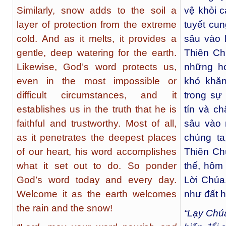
Similarly, snow adds to the soil a
vệ khỏi c
layer of protection from the extreme
tuyết cu
cold. And as it melts, it provides a
sâu vào 
gentle, deep watering for the earth.
Thiên Ch
Likewise, God’s word protects us,
những h
even in the most impossible or
khó khăn
difficult circumstances, and it
trong sự
establishes us in the truth that he is
tín và ch
faithful and trustworthy. Most of all,
sâu vào 
as it penetrates the deepest places
chúng ta
of our heart, his word accomplishes
Thiên Ch
what it set out to do. So ponder
thế, hôm
God’s word today and every day.
Lời Chúa
Welcome it as the earth welcomes
như đất 
the rain and the snow!
“Lạy Chúa