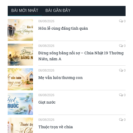
BÀI MỚI NHẤT
BÀI GẦN ĐÂY
06/08/2026
0
Hôn lễ cùng đấng tình quân
06/08/2026
0
Đừng sống bằng nỗi sợ – Chúa Nhật 19 Thường
Niên, năm A
06/08/2026
0
Mẹ vẫn luôn thương con
06/08/2026
0
Giọt nước
06/08/2026
0
Thuộc trọn về chúa