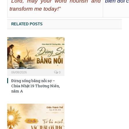
“Lord, may your word nourish and
biến đổi 
transform me today!”
RELATED POSTS
06/08/2026
0
Đừng sống bằng nỗi sợ –
Chúa Nhật 19 Thường Niên,
năm A