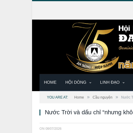
HOME
HỘI DÒNG
LINH ĐẠO
»
»
YOU ARE AT:
Home
Cầu nguyện
Nước T
Nước Trời và dấu chỉ “nhưng kh
ON
08/07/2026