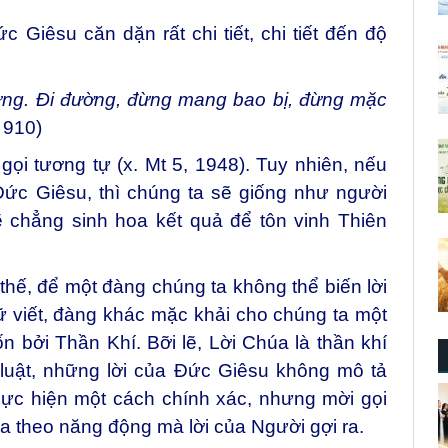
c Giêsu căn dặn rất chi tiết, chi tiết đến độ
lưng. Đi đường, đừng mang bao bị, đừng mặc
. 910)
ọi tương tự (x. Mt 5, 1948). Tuy nhiên, nếu
Đức Giêsu, thì chúng ta sẽ giống như người
sẽ chẳng sinh hoa kết quả để tôn vinh Thiên
 thế, để một đàng chúng ta không thể biến lời
hữ viết, đàng khác mặc khải cho chúng ta một
 bởi Thần Khí. Bỡi lẽ, Lời Chúa là thần khí
 luật, những lời của Đức Giêsu không mô tả
hực hiện một cách chính xác, nhưng mời gọi
t xa theo năng động mà lời của Người gợi ra.