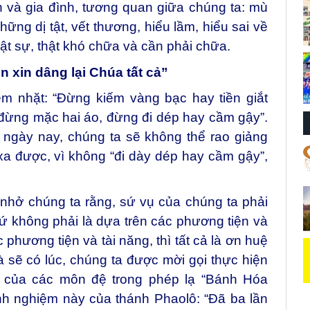
 và gia đình, tương quan giữa chúng ta: mù
Những dị tật, vết thương, hiểu lầm, hiểu sai về
t sự, thật khó chữa và cần phải chữa.
n xin dâng lại Chúa tất cả”
ệm nhặt: “Đừng kiếm vàng bạc hay tiền giắt
đừng mặc hai áo, đừng đi dép hay cầm gậy”.
i ngày nay, chúng ta sẽ không thể rao giảng
a được, vì không “đi dày dép hay cầm gậy”,
hở chúng ta rằng, sứ vụ của chúng ta phải
ứ không phải là dựa trên các phương tiện và
 phương tiện và tài năng, thì tất cả là ơn huệ
 sẽ có lúc, chúng ta được mời gọi thực hiện
c của các môn đệ trong phép lạ “Bánh Hóa
inh nghiệm này của thánh Phaolô: “Đã ba lần