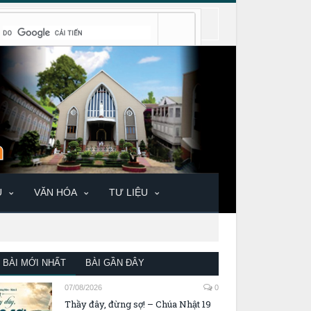
U
VĂN HÓA
TƯ LIỆU
BÀI MỚI NHẤT
BÀI GẦN ĐÂY
07/08/2026
0
Thầy đây, đừng sợ! – Chúa Nhật 19