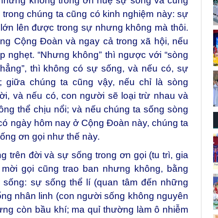
 nhưng không trong ơn huệ sự sống và cũng
 trong chúng ta cũng có kinh nghiệm này: sự
và lớn lên được trong sự nhưng không mà thôi.
ong Cộng Đoàn và ngay cả trong xã hội, nếu
p nghẹt. “Nhưng không” thì ngược với “sòng
hẳng”, thì không có sự sống, và nếu có, sự
; giữa chúng ta cũng vậy, nếu chỉ là sòng
i, và nếu có, con người sẽ loại trừ nhau và
ng thể chịu nổi; và nếu chúng ta sống sòng
 có ngày hôm nay ở Cộng Đoàn này, chúng ta
 sống ơn gọi như thế này.
trên đời và sự sống trong ơn gọi (tu trì, gia
 mời gọi cũng trao ban nhưng không, bằng
sống: sự sống thể lí (quan tâm đến những
ống nhân linh (con người sống không nguyên
hưng còn bầu khí; ma quỉ thường làm ô nhiễm