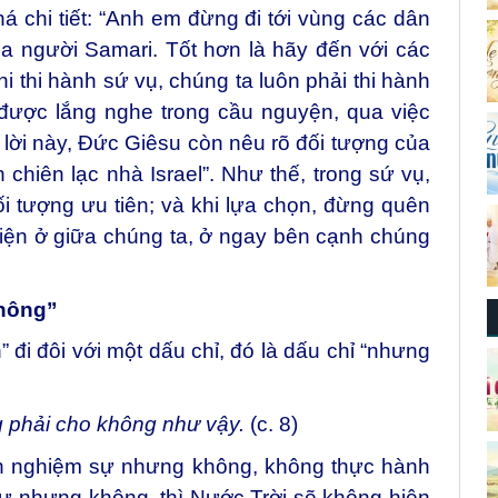
 chi tiết: “Anh em đừng đi tới vùng các dân
a người Samari. Tốt hơn là hãy đến với các
hi thi hành sứ vụ, chúng ta luôn phải thi hành
được lắng nghe trong cầu nguyện, qua việc
 lời này, Đức Giêsu còn nêu rõ đối tượng của
 chiên lạc nhà Israel”. Như thế, trong sứ vụ,
i tượng ưu tiên; và khi lựa chọn, đừng quên
diện ở giữa chúng ta, ở ngay bên cạnh chúng
không”
 đi đôi với một dấu chỉ, đó là dấu chỉ “nhưng
g phải cho không như vậy.
(c. 8)
nh nghiệm sự nhưng không, không thực hành
 nhưng không, thì Nước Trời sẽ không hiện