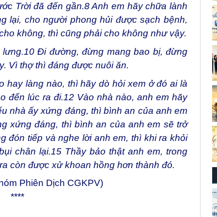
ớc Trời đã đến gần.
8
Anh em hãy chữa lành
g lại, cho người phong hủi được sạch bệnh,
cho không, thì cũng phải cho không như vậy.
 lưng.
10
Đi đường, đừng mang bao bị, đừng
. Vì thợ thì đáng được nuôi ăn.
 hay làng nào, thì hãy dò hỏi xem ở đó ai là
 đến lúc ra đi.
12
Vào nhà nào, anh em hãy
u nhà ấy xứng đáng, thì bình an của anh em
g xứng đáng, thì bình an của anh em sẽ trở
 đón tiếp và nghe lời anh em, thì khi ra khỏi
ụi chân lại.
15
Thầy bảo thật anh em, trong
a còn được xử khoan hồng hơn thành đó.
Nhóm Phiên Dịch CGKPV)
****