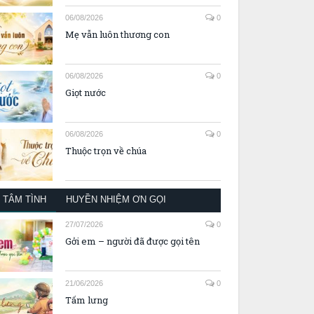
06/08/2026
0
Mẹ vẫn luôn thương con
06/08/2026
0
Giọt nước
06/08/2026
0
Thuộc trọn về chúa
TÂM TÌNH
HUYỀN NHIỆM ƠN GỌI
27/07/2026
0
Gởi em – người đã được gọi tên
21/06/2026
0
Tấm lưng