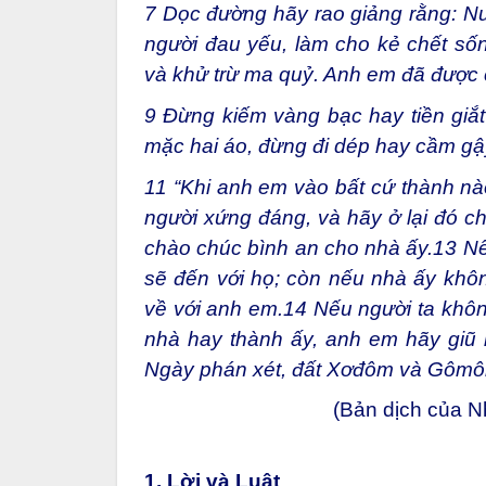
7
Dọc đường hãy rao giảng rằng: Nư
người đau yếu, làm cho kẻ chết sốn
và khử trừ ma quỷ. Anh em đã được 
9
Đừng kiếm vàng bạc hay tiền giắt
mặc hai áo, đừng đi dép hay cầm gậy
11
“Khi anh em vào bất cứ thành nào
người xứng đáng, và hãy ở lại đó cho
chào chúc bình an cho nhà ấy.
13
Nế
sẽ đến với họ; còn nếu nhà ấy khôn
về với anh em.
14
Nếu người ta không
nhà hay thành ấy, anh em hãy giũ b
Ngày phán xét, đất Xơđôm và Gômôr
(Bản dịch của 
1. Lời và Luật