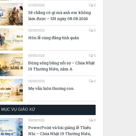
07/08/2026
0
Sẽ chẳng có gì mà anh em không
làm được – SN ngày 08.08.2026
06/08/2026
0
Hôn lễ cùng đấng tình quân
06/08/2026
0
Đừng sống bằng nỗi sợ – Chúa Nhật
19 Thường Niên, năm A
06/08/2026
0
Mẹ vẫn luôn thương con
MỤC VỤ GIÁO XỨ
06/08/2026
0
PowerPoint và bài giảng lễ Thiếu
Nhi – Chúa Nhật 19 Thường Niên,