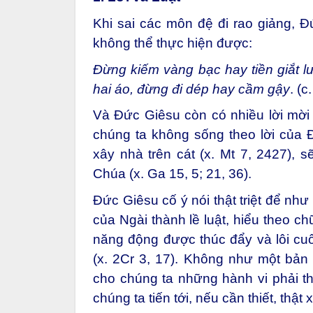
Khi sai các môn đệ đi rao giảng, Đứ
không thể thực hiện được:
Đừng kiếm vàng bạc hay tiền giắt 
hai áo, đừng đi dép hay cầm gậy
.
(c
Và Đức Giêsu còn có nhiều lời mời g
chúng ta không sống theo lời của 
xây nhà trên cát (x. Mt 7, 2427), 
Chúa (x. Ga 15, 5; 21, 36).
Đức Giêsu cố ý nói thật triệt để như
của Ngài thành lề luật, hiểu theo c
năng động được thúc đẩy và lôi cuốn
(x. 2Cr 3, 17). Không như một bản
cho chúng ta những hành vi phải t
chúng ta tiến tới, nếu cần thiết, thậ