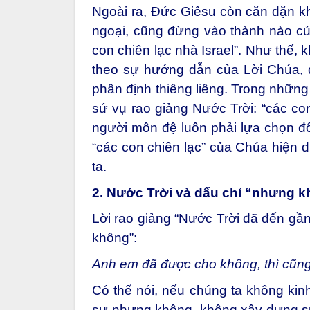
Ngoài ra, Đức Giêsu còn căn dặn khá
ngoại, cũng đừng vào thành nào củ
con chiên lạc nhà Israel”. Như thế, k
theo sự hướng dẫn của Lời Chúa, 
phân định thiêng liêng. Trong những
sứ vụ rao giảng Nước Trời: “các con
người môn đệ luôn phải lựa chọn đố
“các con chiên lạc” của Chúa hiện 
ta.
2. Nước Trời và dấu chỉ “nhưng 
Lời rao giảng “Nước Trời đã đến gần”
không”:
Anh em đã được cho không, thì cũn
Có thể nói, nếu chúng ta không ki
sự nhưng không, không xây dựng sự