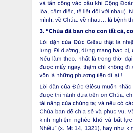
và tấn công vào bầu khi Cộng Đoàn
lòa, câm điếc, tê liệt đối với nhau). 
mình, về Chúa, về nhau… là bệnh thậ
3. “Chúa đã ban cho con tất cả, co
Lời dặn của Đức Giêsu thật là nhi
lưng. Đi đường, đừng mang bao bị, 
Nếu làm theo, nhất là trong thời đạ
được mấy ngày, thậm chí không đi x
vốn là những phương tiện đi lại !
Lời dặn của Đức Giêsu muốn nhắc n
được thi hành dựa trên ơn Chúa, ch
tài năng của chúng ta; và nếu có các
Chúa ban để chia sẻ và phục vụ. Và
kinh nghiệm nghèo khó và bất lự
Nhiều” (x. Mt 14, 1321), hay như k