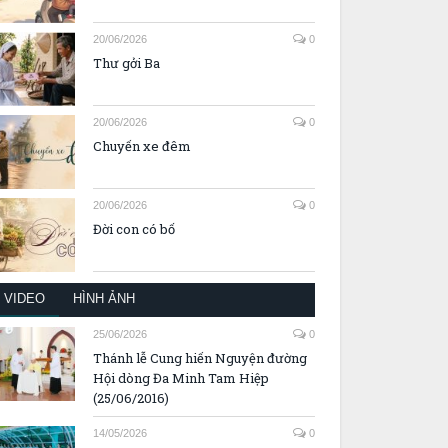
20/06/2026
0
Thư gởi Ba
20/06/2026
0
Chuyến xe đêm
20/06/2026
0
Đời con có bố
VIDEO
HÌNH ẢNH
25/06/2026
0
Thánh lễ Cung hiến Nguyện đường
Hội dòng Đa Minh Tam Hiệp
(25/06/2016)
14/05/2026
0