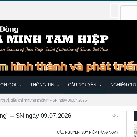
ƠN GỌI
THÔNG TIN
CẦU NGUYỆN
NGHIÊN CỨ
rời và dấu chỉ “nhưng không” – SN ngày 09.07.2026
ông” – SN ngày 09.07.2026
0
CẦU NGUYỆN
,
SUY NIỆM HẰNG NGÀY