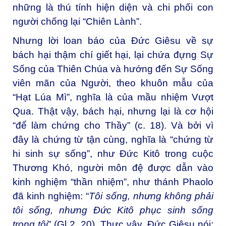
những là thú tính hiện diện và chi phối con
người chống lại “Chiên Lành”.
Nhưng lời loan báo của Đức Giêsu về sự
bách hại thậm chí giết hại, lại chứa đựng Sự
Sống của Thiên Chúa và hướng đến Sự Sống
viên mãn của Người, theo khuôn mẫu của
“Hạt Lúa Mì”, nghĩa là của mầu nhiệm Vượt
Qua. Thật vậy, bách hại, nhưng lại là cơ hội
“để làm chứng cho Thầy” (c. 18). Và bởi vì
đây là chứng từ tận cùng, nghĩa là “chứng từ
hi sinh sự sống”, như Đức Kitô trong cuộc
Thương Khó, người môn đệ được dẫn vào
kinh nghiệm “thần nhiệm”, như thánh Phaolo
đã kinh nghiệm: “
Tôi sống, nhưng không phải
tôi sống, nhưng Đức Kitô phục sinh sống
trong tôi
” (Gl 2, 20). Thực vậy, Đức Giêsu nói: