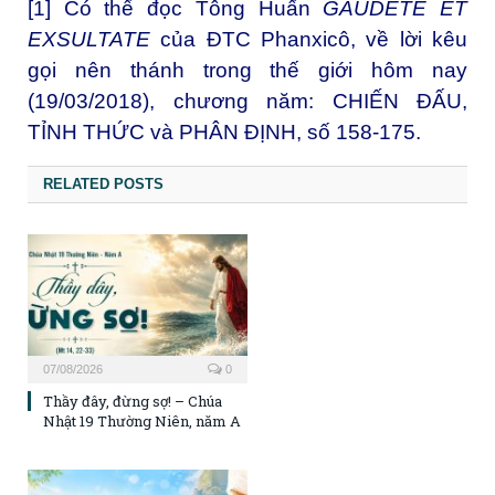
[1]
Có thể đọc Tông Huấn
GAUDETE ET
EXSULTATE
của ĐTC Phanxicô, về lời kêu
gọi nên thánh trong thế giới hôm nay
(19/03/2018), chương năm: CHIẾN ĐẤU,
TỈNH THỨC và PHÂN ĐỊNH, số 158-175.
RELATED POSTS
07/08/2026
0
Thầy đây, đừng sợ! – Chúa
Nhật 19 Thường Niên, năm A