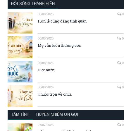
ĐỜI SỐNG THÁNH HIẾN
06/08/2026
0
Hôn lễ cùng đấng tình quân
06/08/2026
0
Mẹ vẫn luôn thương con
06/08/2026
0
Giọt nước
06/08/2026
0
Thuộc trọn về chúa
TÂM TÌNH
HUYỀN NHIỆM ƠN GỌI
27/07/2026
0