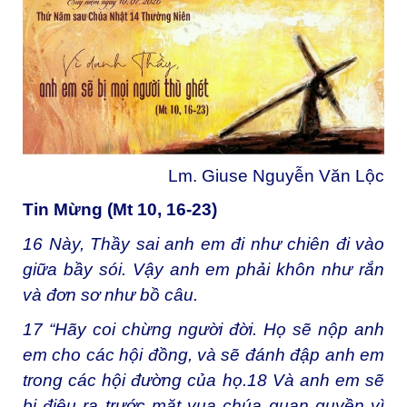
Lm. Giuse Nguyễn Văn Lộc
Tin Mừng (Mt 10, 16-23)
16
Này, Thầy sai anh em đi như chiên đi vào
giữa bầy sói. Vậy anh em phải khôn như rắn
và đơn sơ như bồ câu.
17
“Hãy coi chừng người đời. Họ sẽ nộp anh
em cho các hội đồng, và sẽ đánh đập anh em
trong các hội đường của họ.
18
Và anh em sẽ
bị điệu ra trước mặt vua chúa quan quyền vì