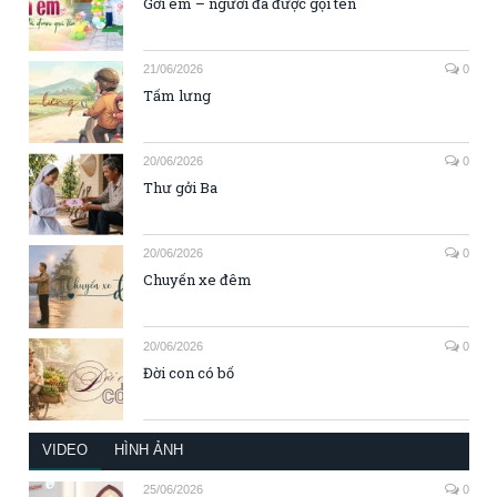
Gởi em – người đã được gọi tên
21/06/2026
0
Tấm lưng
20/06/2026
0
Thư gởi Ba
20/06/2026
0
Chuyến xe đêm
20/06/2026
0
Đời con có bố
VIDEO
HÌNH ẢNH
25/06/2026
0