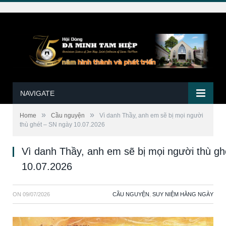
NAVIGATE
»
»
Home
Cầu nguyện
Vì danh Thầy, anh em sẽ bị mọi người
thù ghét – SN ngày 10.07.2026
Vì danh Thầy, anh em sẽ bị mọi người thù g
10.07.2026
ON
09/07/2026
CẦU NGUYỆN
,
SUY NIỆM HẰNG NGÀY