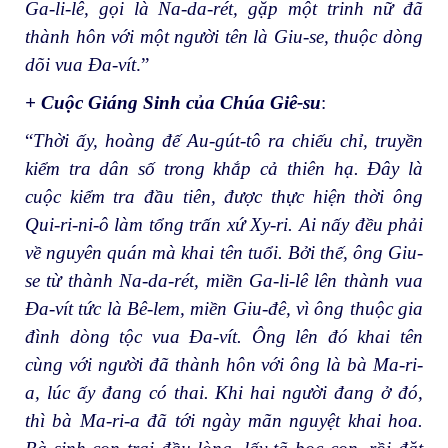
Ga-li-lê, gọi là Na-da-rét, gặp một trinh nữ đã
thành hôn với một người tên là Giu-se, thuộc dòng
dõi vua Đa-vít
.”
+ Cuộc Giáng Sinh của Chúa Giê-su
:
“
Thời ấy, hoàng đế Au-gút-tô ra chiếu chỉ, truyền
kiểm tra dân số trong khắp cả thiên hạ. Đây là
cuộc kiểm tra đầu tiên, được thực hiện thời ông
Qui-ri-ni-ô làm tổng trấn xứ Xy-ri. Ai nấy đều phải
về nguyên quán mà khai tên tuổi. Bởi thế, ông Giu-
se từ thành Na-da-rét, miền Ga-li-lê lên thành vua
Đa-vít tức là Bê-lem, miền Giu-đê, vì ông thuộc gia
đình dòng tộc vua Đa-vít. Ông lên đó khai tên
cùng với người đã thành hôn với ông là bà Ma-ri-
a, lúc ấy đang có thai. Khi hai người đang ở đó,
thì bà Ma-ri-a đã tới ngày mãn nguyệt khai hoa.