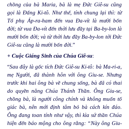
chồng của bà Maria, bà là mẹ Đức Giê-su cũng
gọi là Đấng Ki-tô. Như thế, tính chung lại thì: từ
Tổ phụ Áp-ra-ham đến vua Đa-vít là mười bốn
đời; từ vua Đa-vít đến thời lưu đầy tại Ba-by-lon là
mười bốn đời; và từ thời lưu đầy Ba-by-lon tới Đức
Giê-su cũng là mười bốn đời
.”
+ Cuộc Giáng Sinh của Chúa Giê-su
:
“
Sau đây là gốc tích Đức Giê-su Ki-tô: bà Ma-ri-a,
mẹ Người, đã thành hôn với ông Giu-se. Nhưng
trước khi hai ông bà về chung sống, bà đã có thai
do quyền năng Chúa Thánh Thần. Ông Giu-se,
chồng bà, là người công chính và không muốn tố
giác bà, nên mới định tâm bỏ bà cách kín đáo.
Ông đang toan tính như vậy, thì kìa sứ thần Chúa
hiện đến báo mộng cho ông rằng: “Này ông Giu-