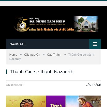
NAVIGATE
»
»
»
Home
Cầu nguyện
Các Thánh
Thánh Giu-se thành
Nazareth
Thánh Giu-se thành Nazareth
ON
18/03/2017
CÁC THÁNH