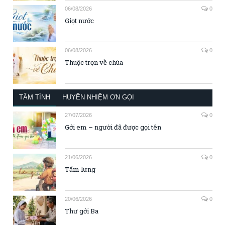
06/08/2026
0
Giọt nước
06/08/2026
0
Thuộc trọn về chúa
TÂM TÌNH
HUYỀN NHIỆM ƠN GỌI
27/07/2026
0
Gởi em – người đã được gọi tên
21/06/2026
0
Tấm lưng
20/06/2026
0
Thư gởi Ba