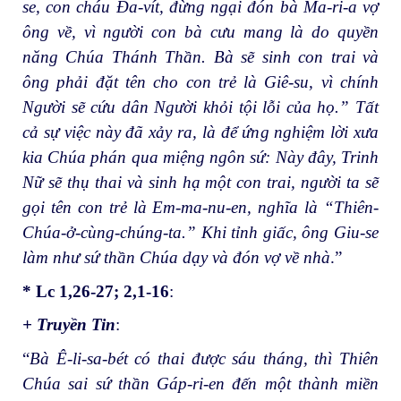
se, con cháu Đa-vít, đừng ngại đón bà Ma-ri-a vợ
ông về, vì người con bà cưu mang là do quyền
năng Chúa Thánh Thần. Bà sẽ sinh con trai và
ông phải đặt tên cho con trẻ là Giê-su, vì chính
Người sẽ cứu dân Người khỏi tội lỗi của họ.” Tất
cả sự việc này đã xảy ra, là để ứng nghiệm lời xưa
kia Chúa phán qua miệng ngôn sứ: Này đây, Trinh
Nữ sẽ thụ thai và sinh hạ một con trai, người ta sẽ
gọi tên con trẻ là Em-ma-nu-en, nghĩa là “Thiên-
Chúa-ở-cùng-chúng-ta.” Khi tỉnh giấc, ông Giu-se
làm như sứ thần Chúa dạy và đón vợ về nhà
.”
* Lc 1,26-27; 2,1-16
:
+ Truyền Tin
:
“
Bà Ê-li-sa-bét có thai được sáu tháng, thì Thiên
Chúa sai sứ thần Gáp-ri-en đến một thành miền