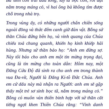
Bà sinh con trai đầu lòng, lấy tã bọc con, rồi đặt
nằm trong máng cỏ, vì hai ông bà không tìm được
chỗ trong nhà trọ.
Trong vùng ấy, có những người chăn chiên sống
ngoài đồng và thức đêm canh giữ đàn vật. Bỗng sứ
thần Chúa đứng bên họ, và vinh quang của Chúa
chiếu toả chung quanh, khiến họ kinh khiếp hãi
hùng. Nhưng sứ thần bảo họ: “Anh em đừng sợ.
Này tôi báo cho anh em một tin mừng trọng đại,
cũng là tin mừng cho toàn dân: Hôm nay, một
Đấng Cứu Độ đã sinh ra cho anh em trong thành
vua Đa-vít, Người là Đấng Ki-tô Đức Chúa. Anh
em cứ dấu này mà nhận ra Người: anh em sẽ gặp
thấy một trẻ sơ sinh bọc tã, nằm trong máng cỏ.”
Bỗng có muôn vàn thiên binh hợp với sứ thần cất
tiếng ngợi khen Thiên Chúa rằng: “Vinh danh