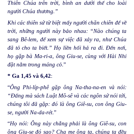
Thiên Chúa trên trời, bình an dưới thế cho loài
người Chúa thương.”
Khi các thiên sứ từ biệt mấy người chăn chiên để về
trời, những người này bảo nhau: “Nào chúng ta
sang Bê-lem, để xem sự việc đã xảy ra, như Chúa
đã tỏ cho ta biết.” Họ liền hối hả ra đi. Đến nơi,
họ gặp bà Ma-ri-a, ông Giu-se, cùng với Hài Nhi
đặt nằm trong máng cỏ
.”
* Ga 1,45 và 6,42
:
“
Ông Phi-líp-phê gặp ông Na-tha-na-en và nói:
“Đấng mà sách Luật Mô-sê và các ngôn sứ nói tới,
chúng tôi đã gặp: đó là ông Giê-su, con ông Giu-
se, người Na-da-rét
.”
“
Họ nói: Ông này chẳng phải là ông Giê-su, con
ông Giu-se đó sao? Cha mẹ ông ta, chúng ta đều