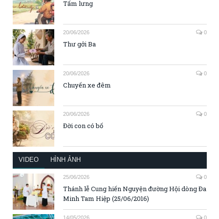
Tấm lưng
20/06/2026
0
Thư gởi Ba
20/06/2026
0
Chuyến xe đêm
20/06/2026
0
Đời con có bố
VIDEO
HÌNH ẢNH
25/06/2026
0
Thánh lễ Cung hiến Nguyện đường Hội dòng Đa
Minh Tam Hiệp (25/06/2016)
14/05/2026
0