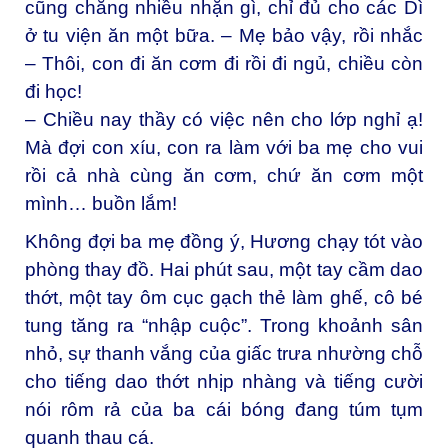
cũng chẳng nhiều nhặn gì, chỉ đủ cho các Dì
ở tu viện ăn một bữa. – Mẹ bảo vậy, rồi nhắc
– Thôi, con đi ăn cơm đi rồi đi ngủ, chiều còn
đi học!
– Chiều nay thầy có việc nên cho lớp nghỉ ạ!
Mà đợi con xíu, con ra làm với ba mẹ cho vui
rồi cả nhà cùng ăn cơm, chứ ăn cơm một
mình… buồn lắm!
Không đợi ba mẹ đồng ý, Hương chạy tót vào
phòng thay đồ. Hai phút sau, một tay cầm dao
thớt, một tay ôm cục gạch thẻ làm ghế, cô bé
tung tăng ra “nhập cuộc”. Trong khoảnh sân
nhỏ, sự thanh vắng của giấc trưa nhường chỗ
cho tiếng dao thớt nhịp nhàng và tiếng cười
nói rôm rả của ba cái bóng đang túm tụm
quanh thau cá.