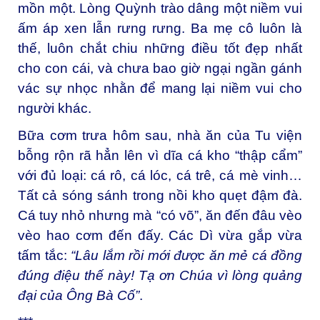
mồn một. Lòng Quỳnh trào dâng một niềm vui
ấm áp xen lẫn rưng rưng. Ba mẹ cô luôn là
thế, luôn chắt chiu những điều tốt đẹp nhất
cho con cái, và chưa bao giờ ngại ngần gánh
vác sự nhọc nhằn để mang lại niềm vui cho
người khác.
Bữa cơm trưa hôm sau, nhà ăn của Tu viện
bỗng rộn rã hẳn lên vì dĩa cá kho “thập cẩm”
với đủ loại: cá rô, cá lóc, cá trê, cá mè vinh…
Tất cả sóng sánh trong nồi kho quẹt đậm đà.
Cá tuy nhỏ nhưng mà “có võ”, ăn đến đâu vèo
vèo hao cơm đến đấy. Các Dì vừa gắp vừa
tấm tắc:
“Lâu lắm rồi mới được ăn mẻ cá đồng
đúng điệu thế này! Tạ ơn Chúa vì lòng quảng
đại của Ông Bà Cố”
.