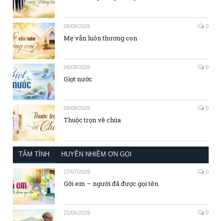
06/08/2026
0
Mẹ vẫn luôn thương con
06/08/2026
0
Giọt nước
06/08/2026
0
Thuộc trọn về chúa
TÂM TÌNH
HUYỀN NHIỆM ƠN GỌI
27/07/2026
0
Gởi em – người đã được gọi tên
21/06/2026
0