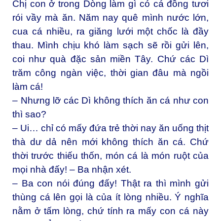
Chị con ở trong Dòng làm gì có cá đồng tươi
rói vầy mà ăn. Năm nay quê mình nước lớn,
cua cá nhiều, ra giăng lưới một chốc là đầy
thau. Mình chịu khó làm sạch sẽ rồi gửi lên,
coi như quà đặc sản miền Tây. Chứ các Dì
trăm công ngàn việc, thời gian đâu mà ngồi
làm cá!
– Nhưng lỡ các Dì không thích ăn cá như con
thì sao?
– Ui… chỉ có mấy đứa trẻ thời nay ăn uống thịt
thà dư dả nên mới không thích ăn cá. Chứ
thời trước thiếu thốn, món cá là món ruột của
mọi nhà đấy! – Ba nhận xét.
– Ba con nói đúng đấy! Thật ra thì mình gửi
thùng cá lên gọi là của ít lòng nhiều. Ý nghĩa
nằm ở tấm lòng, chứ tính ra mấy con cá này