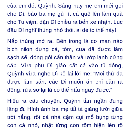
của em đó, Quỳnh. Sáng nay mẹ em mới gọi
cho Dì, bảo ba mẹ gửi ít cá quê lên làm quà
cho Tu viện, dặn Dì chiều ra bến xe nhận. Lúc
đầu Dì nghĩ thùng nhỏ thôi, ai dè to thế này!
Nắp thùng mở ra. Bên trong là cơ man nào
bịch nilon đựng cá, tôm, cua đã được làm
sạch sẽ, đóng gói cẩn thận và ướp lạnh cứng
cáp. Vừa phụ Dì giáo cất cá vào tủ đông,
Quỳnh vừa nghe Dì kể lại lời mẹ: “Mọi thứ đã
được làm sẵn, các Dì muốn ăn chỉ cần rã
đông, rửa sơ lại là có thể nấu ngay được.”
Hiểu ra câu chuyện, Quỳnh tần ngần đứng
lặng đi. Hình ảnh ba mẹ tất tả giăng lưới giữa
trời nắng, rồi cả nhà cặm cụi mổ bụng từng
con cá nhỏ, nhặt từng con tôm hiện lên rõ