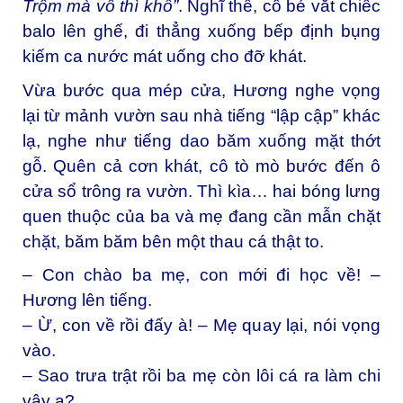
Trộm mà vô thì khổ”
. Nghĩ thế, cô bé vắt chiếc
balo lên ghế, đi thẳng xuống bếp định bụng
kiếm ca nước mát uống cho đỡ khát.
Vừa bước qua mép cửa, Hương nghe vọng
lại từ mảnh vườn sau nhà tiếng “lập cập” khác
lạ, nghe như tiếng dao băm xuống mặt thớt
gỗ. Quên cả cơn khát, cô tò mò bước đến ô
cửa sổ trông ra vườn. Thì kìa… hai bóng lưng
quen thuộc của ba và mẹ đang cần mẫn chặt
chặt, băm băm bên một thau cá thật to.
– Con chào ba mẹ, con mới đi học về! –
Hương lên tiếng.
– Ừ, con về rồi đấy à! – Mẹ quay lại, nói vọng
vào.
– Sao trưa trật rồi ba mẹ còn lôi cá ra làm chi
vậy ạ?