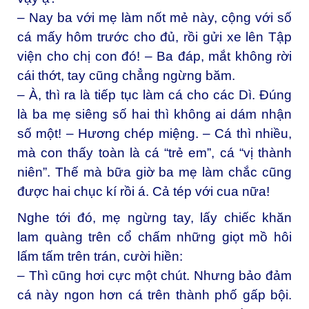
– Nay ba với mẹ làm nốt mẻ này, cộng với số
cá mấy hôm trước cho đủ, rồi gửi xe lên Tập
viện cho chị con đó! – Ba đáp, mắt không rời
cái thớt, tay cũng chẳng ngừng băm.
– À, thì ra là tiếp tục làm cá cho các Dì. Đúng
là ba mẹ siêng số hai thì không ai dám nhận
số một! – Hương chép miệng. – Cá thì nhiều,
mà con thấy toàn là cá “trẻ em”, cá “vị thành
niên”. Thế mà bữa giờ ba mẹ làm chắc cũng
được hai chục kí rồi á. Cả tép với cua nữa!
Nghe tới đó, mẹ ngừng tay, lấy chiếc khăn
lam quàng trên cổ chấm những giọt mồ hôi
lấm tấm trên trán, cười hiền:
– Thì cũng hơi cực một chút. Nhưng bảo đảm
cá này ngon hơn cá trên thành phố gấp bội.