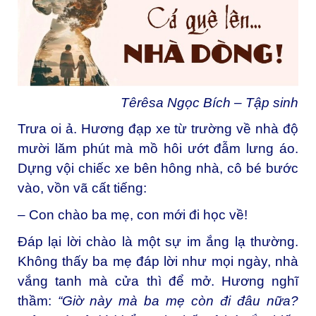
Têrêsa Ngọc Bích – Tập sinh
Trưa oi ả. Hương đạp xe từ trường về nhà độ
mười lăm phút mà mồ hôi ướt đẫm lưng áo.
Dựng vội chiếc xe bên hông nhà, cô bé bước
vào, vồn vã cất tiếng:
– Con chào ba mẹ, con mới đi học về!
Đáp lại lời chào là một sự im ắng lạ thường.
Không thấy ba mẹ đáp lời như mọi ngày, nhà
vắng tanh mà cửa thì để mở. Hương nghĩ
thầm:
“Giờ này mà ba mẹ còn đi đâu nữa?