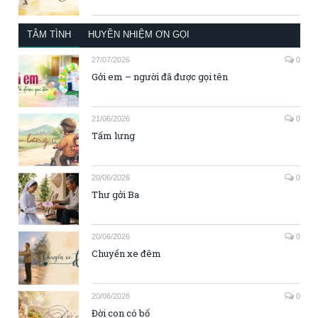
TÂM TÌNH
HUYỀN NHIỆM ƠN GỌI
27/07/2026
0
Gởi em – người đã được gọi tên
21/06/2026
0
Tấm lưng
20/06/2026
0
Thư gởi Ba
20/06/2026
0
Chuyến xe đêm
20/06/2026
0
Đời con có bố