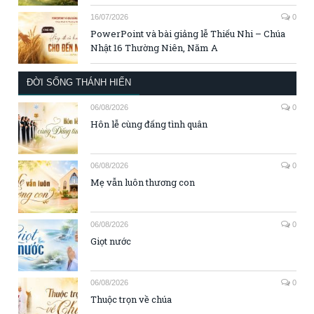
16/07/2026
0
PowerPoint và bài giảng lễ Thiếu Nhi – Chúa
Nhật 16 Thường Niên, Năm A
ĐỜI SỐNG THÁNH HIẾN
06/08/2026
0
Hôn lễ cùng đấng tình quân
06/08/2026
0
Mẹ vẫn luôn thương con
06/08/2026
0
Giọt nước
06/08/2026
0
Thuộc trọn về chúa