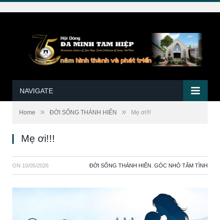
NAVIGATE
»
»
Home
ĐỜI SỐNG THÁNH HIẾN
Mẹ ơi!!!
Mẹ ơi!!!
ON
10/05/2026
ĐỜI SỐNG THÁNH HIẾN
,
GÓC NHỎ TÂM TÌNH