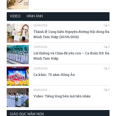
VIDEO
HÌNH ẢNH
25/06/2026
0
Thánh lễ Cung hiến Nguyện đường Hội dòng Đa
Minh Tam Hiệp (25/06/2016)
14/05/2026
0
Lời thiêng và Chúa đã yêu con – Ca đoàn HD. Đa
Minh Tam Hiệp
11/05/2026
0
Ca khúc: 75 năm Hồng Ân
06/05/2026
0
Video: Tiếng lòng bên mộ tiền nhân
GIÁO DỤC MẦM NON