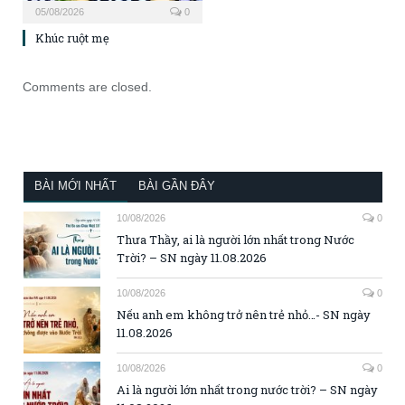
05/08/2026
0
Khúc ruột mẹ
Comments are closed.
BÀI MỚI NHẤT
BÀI GẦN ĐÂY
10/08/2026
0
Thưa Thầy, ai là người lớn nhất trong Nước
Trời? – SN ngày 11.08.2026
10/08/2026
0
Nếu anh em không trở nên trẻ nhỏ…- SN ngày
11.08.2026
10/08/2026
0
Ai là người lớn nhất trong nước trời? – SN ngày