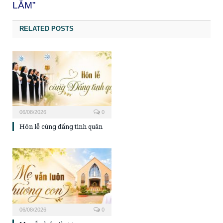
LẮM”
RELATED POSTS
06/08/2026
0
Hôn lễ cùng đấng tình quân
06/08/2026
0