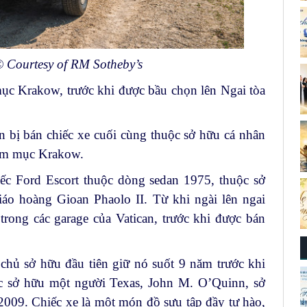
 Courtesy of RM Sotheby’s
ục Krakow, trước khi được bầu chọn lên Ngai tòa
 bị bán chiếc xe cuối cùng thuộc sở hữu cá nhân
iám mục Krakow.
iếc Ford Escort thuộc dòng sedan 1975, thuộc sở
áo hoàng Gioan Phaolo II. Từ khi ngài lên ngai
trong các garage của Vatican, trước khi được bán
 chủ sở hữu đầu tiên giữ nó suốt 9 năm trước khi
c sở hữu một người Texas, John M. O’Quinn, sở
2009. Chiếc xe là một món đồ sưu tập đầy tự hào,