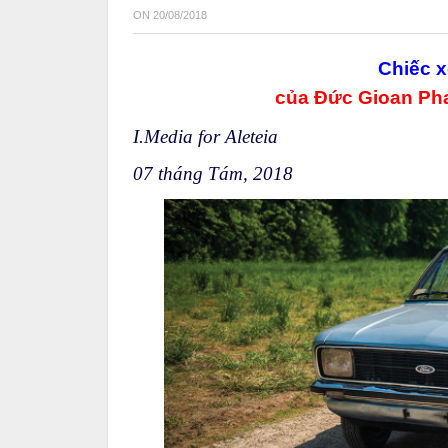
ON
20/08/2018
Chiếc x
của Đức Gioan Pha
I.Media for Aleteia
07 tháng Tám, 2018