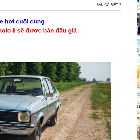
BẠN CÓ BIẾT ?
e hơi cuối cùng
olo II sẽ được bán đấu giá