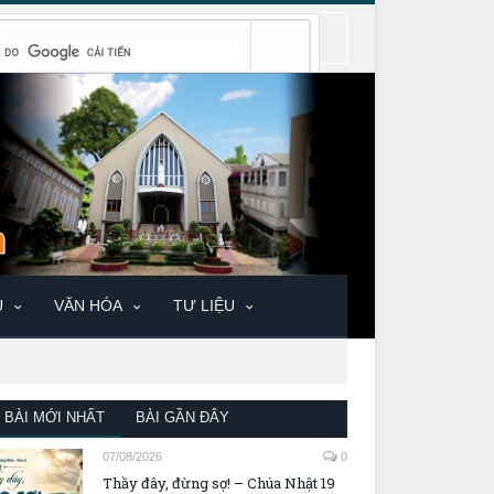
U
VĂN HÓA
TƯ LIỆU
BÀI MỚI NHẤT
BÀI GẦN ĐÂY
07/08/2026
0
Thầy đây, đừng sợ! – Chúa Nhật 19