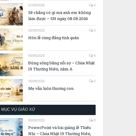
07/08/2026
0
Sẽ chẳng có gì mà anh em không
làm được – SN ngày 08.08.2026
06/08/2026
0
Hôn lễ cùng đấng tình quân
06/08/2026
0
Đừng sống bằng nỗi sợ – Chúa Nhật
19 Thường Niên, năm A
06/08/2026
0
Mẹ vẫn luôn thương con
MỤC VỤ GIÁO XỨ
06/08/2026
0
PowerPoint và bài giảng lễ Thiếu
Nhi – Chúa Nhật 19 Thường Niên,