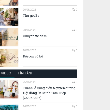
20/06/2026
0
Thư gởi Ba
20/06/2026
0
Chuyến xe đêm
20/06/2026
0
Đời con có bố
VIDEO
HÌNH ẢNH
25/06/2026
0
Thánh lễ Cung hiến Nguyện đường
Hội dòng Đa Minh Tam Hiệp
(25/06/2016)
14/05/2026
0