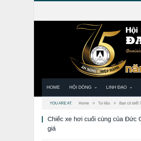
HOME
HỘI DÒNG
LINH ĐẠO
»
»
YOU ARE AT:
Home
Tư liệu
Bạn có biết 
Chiếc xe hơi cuối cùng của Đức 
giá