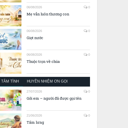
06/08/2026
0
Mẹ vẫn luôn thương con
06/08/2026
0
Giọt nước
06/08/2026
0
Thuộc trọn về chúa
TÂM TÌNH
HUYỀN NHIỆM ƠN GỌI
27/07/2026
0
Gởi em – người đã được gọi tên
21/06/2026
0
Tấm lưng