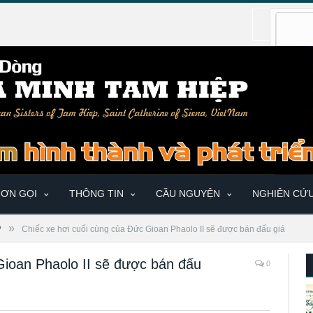
ƠN GỌI
THÔNG TIN
CẦU NGUYỆN
NGHIÊN CỨ
»
?
Chiếc xe hơi cuối cùng của Đức Gioan Phaolo II sẽ được bán đấu giá
Gioan Phaolo II sẽ được bán đấu
0