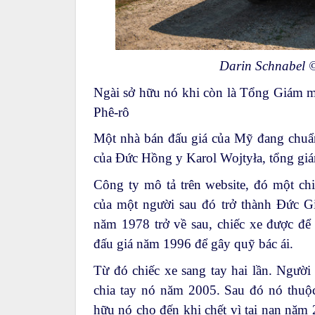
Darin Schnabel ©
Ngài sở hữu nó khi còn là Tổng Giám m
Phê-rô
Một nhà bán đấu giá của Mỹ đang chuẩn
của Đức Hồng y Karol Wojtyła, tổng g
Công ty mô tả trên
website
, đó một ch
của một người sau đó trở thành Đức Gi
năm 1978 trở về sau, chiếc xe được để 
đấu giá năm 1996 để gây quỹ bác ái.
Từ đó chiếc xe sang tay hai lần. Người
chia tay nó năm 2005. Sau đó nó thuộ
hữu nó cho đến khi chết vì tai nạn năm 