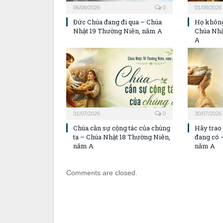
06/08/2026
0
01/08/2026
Đức Chúa đang đi qua – Chúa
Họ không
Nhật 19 Thường Niên, năm A
Chúa Nhậ
A
31/07/2026
0
30/07/2026
Chúa cần sự cộng tác của chúng
Hãy trao
ta – Chúa Nhật 18 Thường Niên,
đang có 
năm A
năm A
Comments are closed.