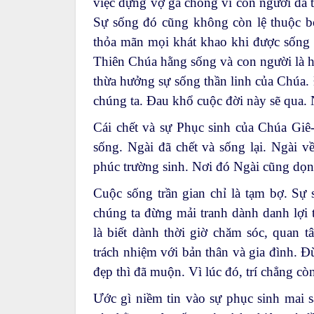
việc dựng vợ gả chồng vì con người đã 
Sự sống đó cũng không còn lệ thuộc bởi
thỏa mãn mọi khát khao khi được sống 
Thiên Chúa hằng sống và con người là 
thừa hưởng sự sống thần linh của Chúa. 
chúng ta. Đau khổ cuộc đời này sẽ qua. 
Cái chết và sự Phục sinh của Chúa Giê-
sống. Ngài đã chết và sống lại. Ngài v
phúc trường sinh. Nơi đó Ngài cũng dọn 
Cuộc sống trần gian chỉ là tạm bợ. Sự 
chúng ta đừng mải tranh dành danh lợi t
là biết dành thời giờ chăm sóc, quan 
trách nhiệm với bản thân và gia đình. 
đẹp thì đã muộn. Vì lúc đó, trí chẳng cò
Ước gì niềm tin vào sự phục sinh mai sa