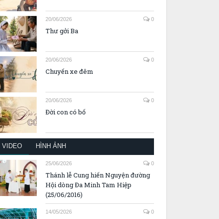
20/06/2026
0
Thư gởi Ba
20/06/2026
0
Chuyến xe đêm
20/06/2026
0
Đời con có bố
VIDEO
HÌNH ẢNH
25/06/2026
0
Thánh lễ Cung hiến Nguyện đường
Hội dòng Đa Minh Tam Hiệp
(25/06/2016)
14/05/2026
0