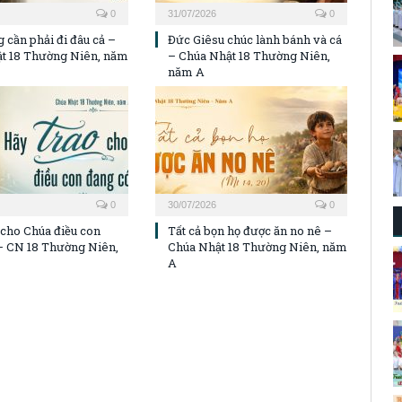
0
31/07/2026
0
 cần phải đi đâu cả –
Đức Giêsu chúc lành bánh và cá
t 18 Thường Niên, năm
– Chúa Nhật 18 Thường Niên,
năm A
0
30/07/2026
0
 cho Chúa điều con
Tất cả bọn họ được ăn no nê –
– CN 18 Thường Niên,
Chúa Nhật 18 Thường Niên, năm
A