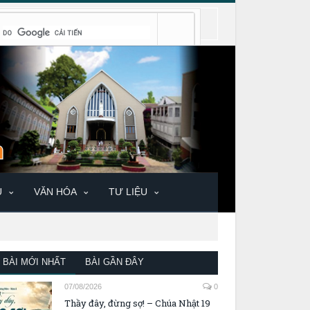
U
VĂN HÓA
TƯ LIỆU
BÀI MỚI NHẤT
BÀI GẦN ĐÂY
07/08/2026
0
Thầy đây, đừng sợ! – Chúa Nhật 19