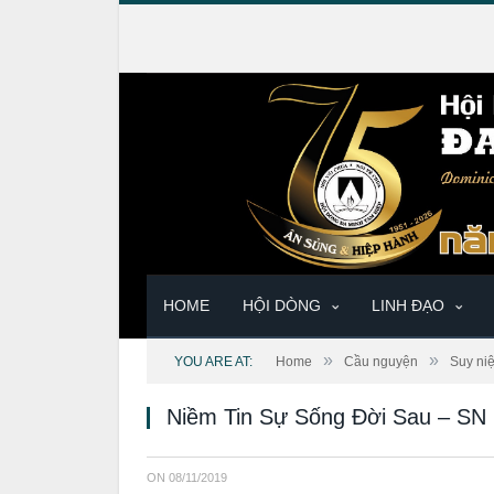
HOME
HỘI DÒNG
LINH ĐẠO
»
»
YOU ARE AT:
Home
Cầu nguyện
Suy ni
Niềm Tin Sự Sống Đời Sau – SN
ON
08/11/2019