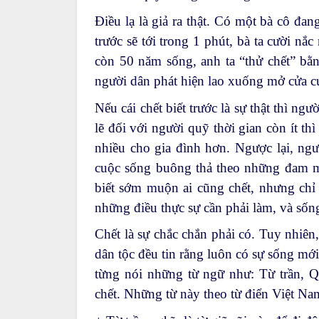
Điều lạ là giả ra thật. Có một bà cô đan
trước sẽ tới trong 1 phút, bà ta cười n
còn 50 năm sống, anh ta “thử chết” bằn
người dân phát hiện lao xuống mở cửa cứ
Nếu cái chết biết trước là sự thật thì ngư
lẽ đối với người quỹ thời gian còn ít th
nhiều cho gia đình hơn. Ngược lại, ngườ
cuộc sống buông thả theo những đam m
biết sớm muộn ai cũng chết, nhưng chỉ 
những điều thực sự cần phải làm, và sốn
Chết là sự chắc chắn phải có. Tuy nhiên,
dân tộc đều tin rằng luôn có sự sống mới
từng nói những từ ngữ như: Từ trần, Q
chết. Những từ này theo từ điển Việt Nam