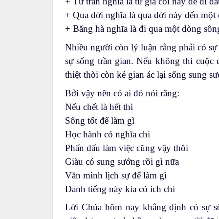
+ Từ trần nghĩa là từ giã cõi này để đi đâ
+ Qua đời nghĩa là qua đời này đến một 
+ Băng hà nghĩa là đi qua một dòng sôn
Nhiều người còn lý luận rằng phải có sự 
sự sống trần gian. Nếu không thì cuộc đ
thiệt thòi còn kẻ gian ác lại sống sung s
Bởi vậy nên có ai đó nói rằng:
Nếu chết là hết thì
Sống tốt để làm gì
Học hành có nghĩa chi
Phấn đấu làm việc cũng vậy thôi
Giàu có sung sướng rồi gì nữa
Văn minh lịch sự để làm gì
Danh tiếng này kia có ích chi
Lời Chúa hôm nay khẳng định có sự số