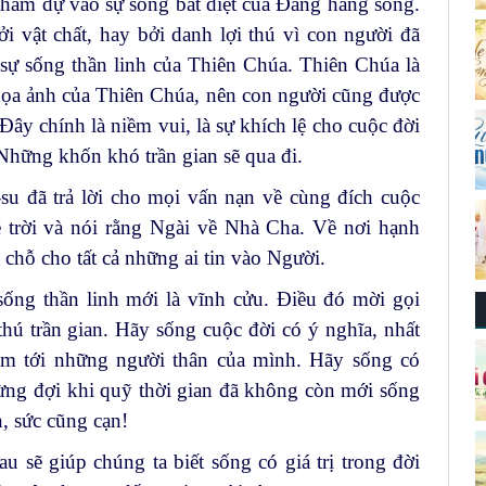
tham dự vào sự sống bất diệt của Đấng hằng sống.
 vật chất, hay bởi danh lợi thú vì con người đã
sự sống thần linh của Thiên Chúa. Thiên Chúa là
họa ảnh của Thiên Chúa, nên con người cũng được
Đây chính là niềm vui, là sự khích lệ cho cuộc đời
Những khốn khó trần gian sẽ qua đi.
su đã trả lời cho mọi vấn nạn về cùng đích cuộc
ề trời và nói rằng Ngài về Nhà Cha. Về nơi hạnh
chỗ cho tất cả những ai tin vào Người.
sống thần linh mới là vĩnh cửu. Điều đó mời gọi
hú trần gian. Hãy sống cuộc đời có ý nghĩa, nhất
tâm tới những người thân của mình. Hãy sống có
Đừng đợi khi quỹ thời gian đã không còn mới sống
n, sức cũng cạn!
u sẽ giúp chúng ta biết sống có giá trị trong đời