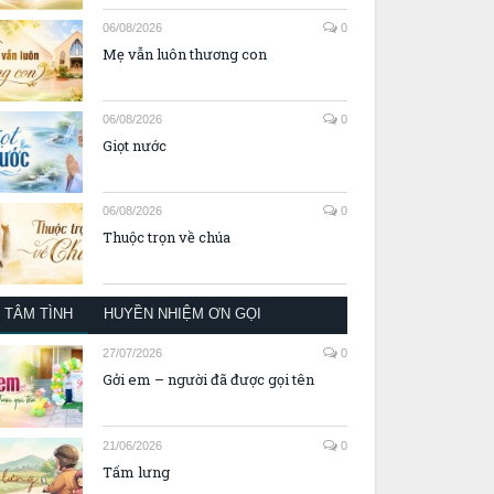
06/08/2026
0
Mẹ vẫn luôn thương con
06/08/2026
0
Giọt nước
06/08/2026
0
Thuộc trọn về chúa
TÂM TÌNH
HUYỀN NHIỆM ƠN GỌI
27/07/2026
0
Gởi em – người đã được gọi tên
21/06/2026
0
Tấm lưng