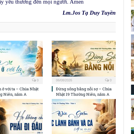
đầy yêu thương đến mọi người. Amen
Lm.Jos Tạ Duy Tuyền
0
06/08/2026
0
 ở với ta – Chúa Nhật
Đừng sống bằng nỗi sợ – Chúa
g Niên, năm A
Nhật 19 Thường Niên, năm A