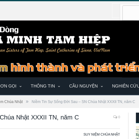
ƠN GỌI
THÔNG TIN
CẦU NGUYỆN
NGHIÊN CỨ
»
ệm Chúa Nhật
Niềm Tin Sự Sống Đời Sau – SN Chúa Nhật XXXII TN, năm C
 Chúa Nhật XXXII TN, năm C
0
SUY NIỆM CHÚA NHẬT