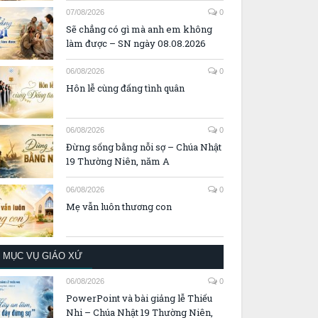
07/08/2026
0
Sẽ chẳng có gì mà anh em không
làm được – SN ngày 08.08.2026
06/08/2026
0
Hôn lễ cùng đấng tình quân
06/08/2026
0
Đừng sống bằng nỗi sợ – Chúa Nhật
19 Thường Niên, năm A
06/08/2026
0
Mẹ vẫn luôn thương con
MỤC VỤ GIÁO XỨ
06/08/2026
0
PowerPoint và bài giảng lễ Thiếu
Nhi – Chúa Nhật 19 Thường Niên,