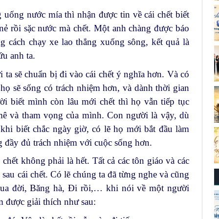
g uống nước mía thì nhận được tin về cái chết biết
ắc nẻ rồi sặc nước mà chết. Một anh chàng được báo
g cách chạy xe lao thẳng xuống sông, kết quả là
u anh ta.
ời ta sẽ chuẩn bị đi vào cái chết ý nghĩa hơn. Và có
ì họ sẽ sống có trách nhiệm hơn, và dành thời gian
i biết mình còn lâu mới chết thì họ vẫn tiếp tục
ê và tham vọng của mình. Con người là vậy, dù
khi biết chắc ngày giờ, có lẽ họ mới bắt đầu làm
g đầy đủ trách nhiệm với cuộc sống hơn.
 chết không phải là hết. Tất cả các tôn giáo và các
 sau cái chết. Có lẽ chúng ta đã từng nghe và cũng
ua đời, Băng hà, Đi rồi,… khi nói về một người
 được giải thích như sau: