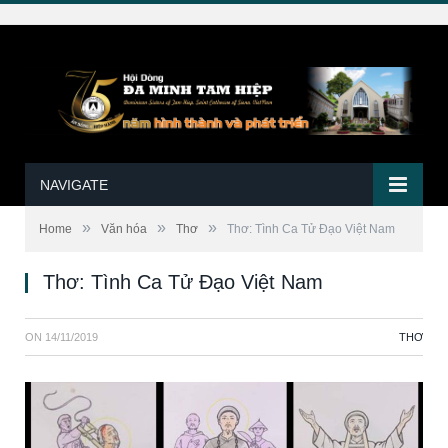
NAVIGATE
»
»
»
Home
Văn hóa
Thơ
Thơ: Tình Ca Tử Đạo Việt Nam
Thơ: Tình Ca Tử Đạo Việt Nam
ON
14/11/2019
THƠ