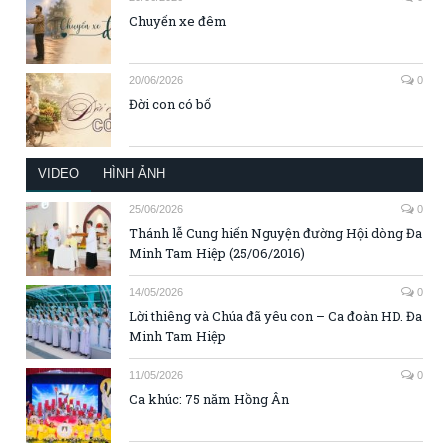
Chuyến xe đêm
20/06/2026
0
Đời con có bố
VIDEO
HÌNH ẢNH
25/06/2026
0
Thánh lễ Cung hiến Nguyện đường Hội dòng Đa
Minh Tam Hiệp (25/06/2016)
14/05/2026
0
Lời thiêng và Chúa đã yêu con – Ca đoàn HD. Đa
Minh Tam Hiệp
11/05/2026
0
Ca khúc: 75 năm Hồng Ân