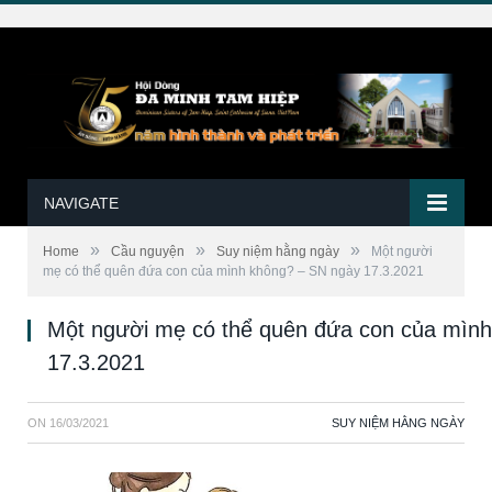
NAVIGATE
»
»
»
Home
Cầu nguyện
Suy niệm hằng ngày
Một người
mẹ có thể quên đứa con của mình không? – SN ngày 17.3.2021
Một người mẹ có thể quên đứa con của mìn
17.3.2021
ON
16/03/2021
SUY NIỆM HẰNG NGÀY