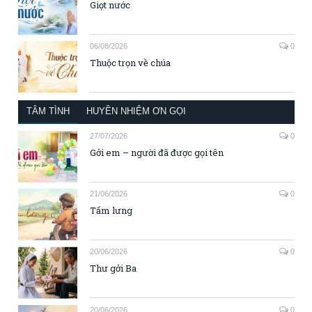
Giọt nước
06/08/2026
0
Thuộc trọn về chúa
TÂM TÌNH
HUYỀN NHIỆM ƠN GỌI
27/07/2026
0
Gởi em – người đã được gọi tên
21/06/2026
0
Tấm lưng
20/06/2026
0
Thư gởi Ba
20/06/2026
0