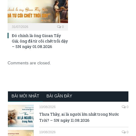
31/07/2026
0
Đó chính là ông Gioan Tẩy
Giả; ông đã từ cõi chết trỗi dậy
– SN ngày 01.08.2026
Comments are closed.
BÀI MỚI NHẤT
BÀI GẦN ĐÂY
10/08/2026
0
Thưa Thầy, ai là người lớn nhất trong Nước
Trời? – SN ngày 11.08.2026
10/08/2026
0