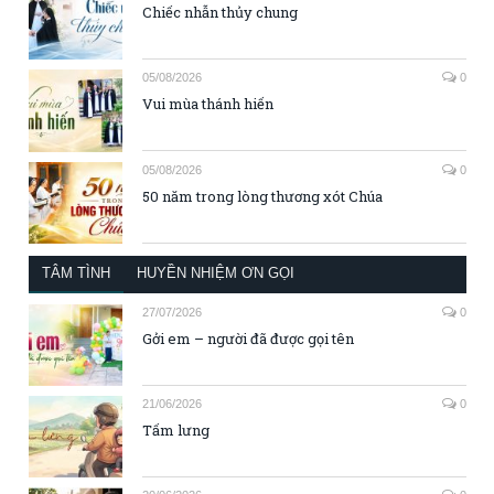
Chiếc nhẫn thủy chung
05/08/2026
0
Vui mùa thánh hiến
05/08/2026
0
50 năm trong lòng thương xót Chúa
TÂM TÌNH
HUYỀN NHIỆM ƠN GỌI
27/07/2026
0
Gởi em – người đã được gọi tên
21/06/2026
0
Tấm lưng