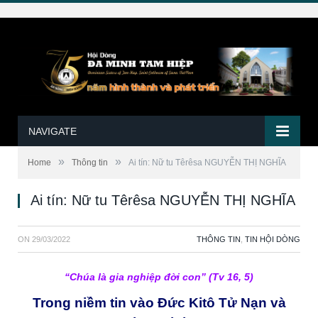
NAVIGATE
»
»
Home
Thông tin
Ai tín: Nữ tu Têrêsa NGUYỄN THỊ NGHĨA
Ai tín: Nữ tu Têrêsa NGUYỄN THỊ NGHĨA
ON
29/03/2022
THÔNG TIN
,
TIN HỘI DÒNG
“Chúa là gia nghiệp đời con” (Tv 16, 5)
Trong niềm tin vào Đức Kitô Tử Nạn và