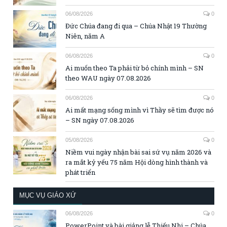
06/08/2026
0
Đức Chúa đang đi qua – Chúa Nhật 19 Thường
Niên, năm A
06/08/2026
0
Ai muốn theo Ta phải từ bỏ chính mình – SN
theo WAU ngày 07.08.2026
06/08/2026
0
Ai mất mạng sống mình vì Thầy sẽ tìm được nó
– SN ngày 07.08.2026
05/08/2026
0
Niềm vui ngày nhận bài sai sứ vụ năm 2026 và
ra mắt kỷ yếu 75 năm Hội dòng hình thành và
phát triển
MỤC VỤ GIÁO XỨ
06/08/2026
0
PowerPoint và bài giảng lễ Thiếu Nhi – Chúa