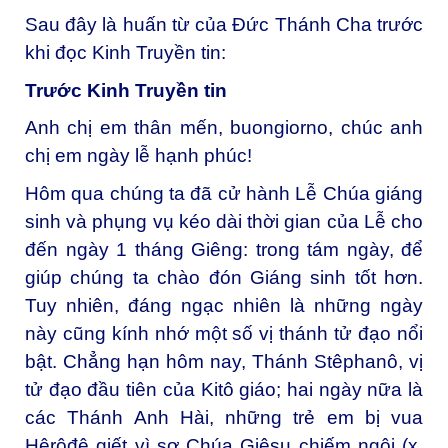
Sau đây là huấn từ của Đức Thánh Cha trước
khi đọc Kinh Truyền tin:
Trước Kinh Truyền tin
Anh chị em thân mến, buongiorno, chúc anh
chị em ngày lễ hạnh phúc!
Hôm qua chúng ta đã cử hành Lễ Chúa giáng
sinh và phụng vụ kéo dài thời gian của Lễ cho
đến ngày 1 tháng Giêng: trong tám ngày, để
giúp chúng ta chào đón Giáng sinh tốt hơn.
Tuy nhiên, đáng ngạc nhiên là những ngày
này cũng kính nhớ một số vị thánh tử đạo nổi
bật. Chẳng hạn hôm nay, Thánh Stêphanô, vị
tử đạo đầu tiên của Kitô giáo; hai ngày nữa là
các Thánh Anh Hài, những trẻ em bị vua
Hêrôđê giết vì sợ Chúa Giêsu chiếm ngôi (x.