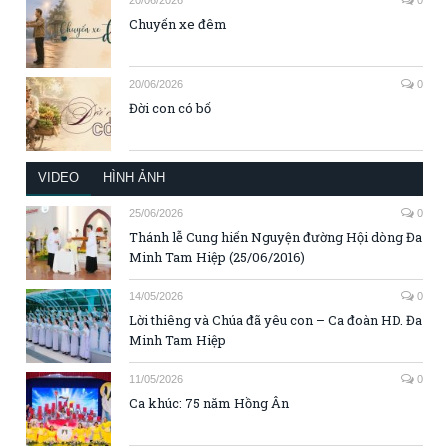
20/06/2026
0
Chuyến xe đêm
20/06/2026
0
Đời con có bố
VIDEO
HÌNH ẢNH
25/06/2026
0
Thánh lễ Cung hiến Nguyện đường Hội dòng Đa
Minh Tam Hiệp (25/06/2016)
14/05/2026
0
Lời thiêng và Chúa đã yêu con – Ca đoàn HD. Đa
Minh Tam Hiệp
11/05/2026
0
Ca khúc: 75 năm Hồng Ân