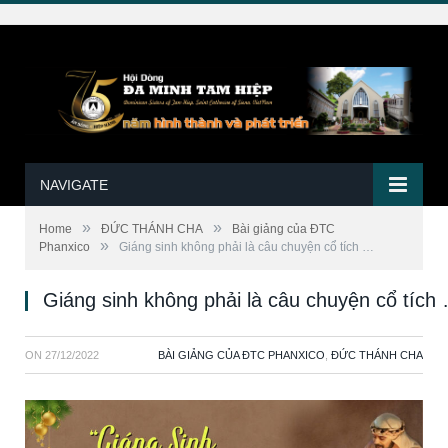
NAVIGATE
»
»
Home
ĐỨC THÁNH CHA
Bài giảng của ĐTC
»
Phanxico
Giáng sinh không phải là câu chuyện cổ tích …
Giáng sinh không phải là câu chuyện cổ tích
ON
27/12/2022
BÀI GIẢNG CỦA ĐTC PHANXICO
,
ĐỨC THÁNH CHA