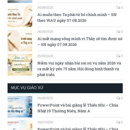
06/08/2026
0
Ai muốn theo Ta phải từ bỏ chính mình – SN
theo WAU ngày 07.08.2026
06/08/2026
0
Ai mất mạng sống mình vì Thầy sẽ tìm được nó
– SN ngày 07.08.2026
05/08/2026
0
Niềm vui ngày nhận bài sai sứ vụ năm 2026 và
ra mắt kỷ yếu 75 năm Hội dòng hình thành và
phát triển
MỤC VỤ GIÁO XỨ
06/08/2026
0
PowerPoint và bài giảng lễ Thiếu Nhi – Chúa
Nhật 19 Thường Niên, Năm A
30/07/2026
0
PowerPoint và bài giảng lễ Thiếu Nhi – Chúa