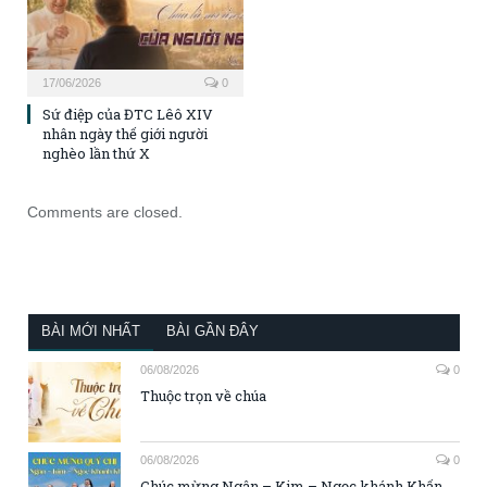
17/06/2026
0
Sứ điệp của ĐTC Lêô XIV
nhân ngày thế giới người
nghèo lần thứ X
Comments are closed.
BÀI MỚI NHẤT
BÀI GẦN ĐÂY
06/08/2026
0
Thuộc trọn về chúa
06/08/2026
0
Chúc mừng Ngân – Kim – Ngọc khánh Khấn