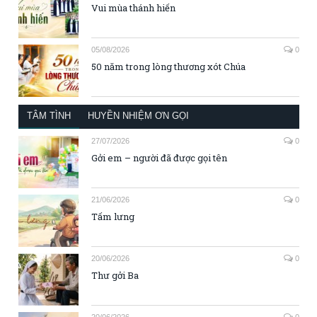
Vui mùa thánh hiến
05/08/2026
0
50 năm trong lòng thương xót Chúa
TÂM TÌNH
HUYỀN NHIỆM ƠN GỌI
27/07/2026
0
Gởi em – người đã được gọi tên
21/06/2026
0
Tấm lưng
20/06/2026
0
Thư gởi Ba