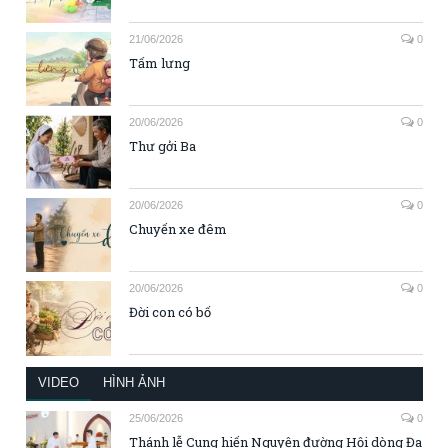
21/06/2026
0
Tấm lưng
20/06/2026
0
Thư gởi Ba
20/06/2026
0
Chuyến xe đêm
20/06/2026
0
Đời con có bố
VIDEO
HÌNH ẢNH
25/06/2026
0
Thánh lễ Cung hiến Nguyện đường Hội dòng Đa