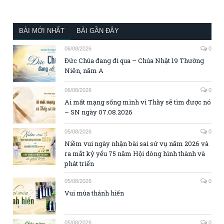
BÀI MỚI NHẤT
BÀI GẦN ĐÂY
06/08/2026
0
Đức Chúa đang đi qua – Chúa Nhật 19 Thường
Niên, năm A
06/08/2026
0
Ai mất mạng sống mình vì Thầy sẽ tìm được nó
– SN ngày 07.08.2026
05/08/2026
0
Niềm vui ngày nhận bài sai sứ vụ năm 2026 và
ra mắt kỷ yếu 75 năm Hội dòng hình thành và
phát triển
05/08/2026
0
Vui mùa thánh hiến
05/08/2026
0