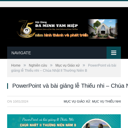
NAVIGATE
»
»
»
Home
Nghiên cứu
Mục vụ Giáo xứ
PowerPoint và bài
giảng lễ Thiếu nhi – Chúa Nhật II Thường Niên B
PowerPoint và bài giảng lễ Thiếu nhi – Chúa
ON
10/01/2024
MỤC VỤ GIÁO XỨ
,
MỤC VỤ THIẾU NHI