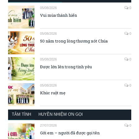
05/08/2026
0
Vui mùa thánh hiến
05/08/2026
0
50 năm trong lòng thương xót Chúa
05/08/2026
0
Được lớn lên trong tình yêu
05/08/2026
0
Khúc ruột mẹ
TÂM TÌNH
HUYỀN NHIỆM ƠN GỌI
27/07/2026
0
Gởi em – người đã được gọi tên