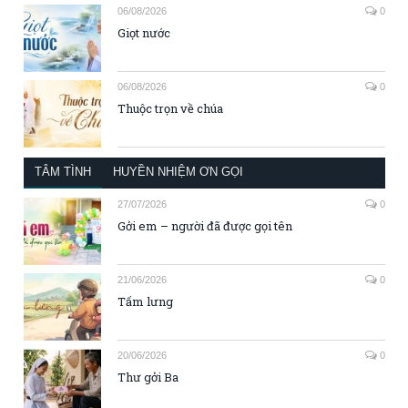
06/08/2026
0
Giọt nước
06/08/2026
0
Thuộc trọn về chúa
TÂM TÌNH
HUYỀN NHIỆM ƠN GỌI
27/07/2026
0
Gởi em – người đã được gọi tên
21/06/2026
0
Tấm lưng
20/06/2026
0
Thư gởi Ba