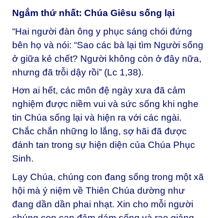
Ngắm thứ nhất: Chúa Giêsu sống lại
“Hai người đàn ông y phục sáng chói đứng
bên họ và nói: “Sao các bà lại tìm Người sống
ở giữa kẻ chết? Người không còn ở đây nữa,
nhưng đã trỗi dậy rồi” (Lc 1,38).
Hơn ai hết, các môn đệ ngày xưa đã cảm
nghiệm được niềm vui và sức sống khi nghe
tin Chúa sống lại và hiện ra với các ngài.
Chắc chắn những lo lắng, sợ hãi đã được
đánh tan trong sự hiện diện của Chúa Phục
Sinh.
Lạy Chúa, chúng con đang sống trong một xã
hội mà ý niệm về Thiên Chúa dường như
đang dần dần phai nhạt. Xin cho mỗi người
chúng con can đảm dám sống và rao giảng