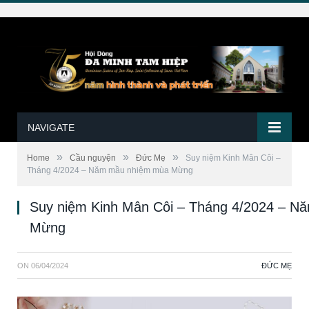
NAVIGATE
»
»
»
Home
Cầu nguyện
Đức Mẹ
Suy niệm Kinh Mân Côi –
Tháng 4/2024 – Năm mầu nhiệm mùa Mừng
Suy niệm Kinh Mân Côi – Tháng 4/2024 – 
Mừng
ON
06/04/2024
ĐỨC MẸ