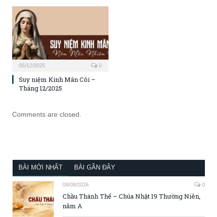
05/12/2025
0
Suy niệm Kinh Mân Côi –
Tháng 12/2025
Comments are closed.
BÀI MỚI NHẤT
BÀI GẦN ĐÂY
08/08/2026
0
Chầu Thánh Thể – Chúa Nhật 19 Thường Niên,
năm A