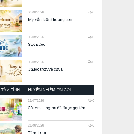
06/08/2026
0
Mẹ vẫn luôn thương con
06/08/2026
0
Giọt nước
06/08/2026
0
Thuộc trọn về chúa
TÂM TÌNH
HUYỀN NHIỆM ƠN GỌI
27/07/2026
0
Gởi em – người đã được gọi tên
21/06/2026
0
Tấm lưng