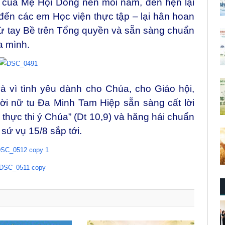
 của Mẹ Hội Dòng nên mỗi năm, đến hẹn lại
đến các em Học viện thực tập – lại hân hoan
từ tay Bề trên Tổng quyền và sẵn sàng chuẩn
a mình.
và vì tình yêu dành cho Chúa, cho Giáo hội,
ời nữ tu Đa Minh Tam Hiệp sẵn sàng cất lời
 thực thi ý Chúa” (Dt 10,9) và hăng hái chuẩn
sứ vụ 15/8 sắp tới.