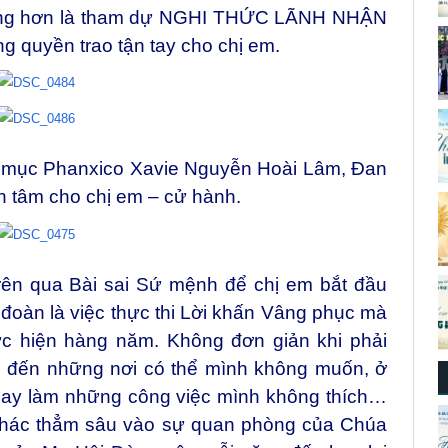
rọng hơn là tham dự NGHI THỨC LÃNH NHẬN
 quyền trao tận tay cho chị em.
 mục Phanxico Xavie Nguyễn Hoài Lâm, Đan
h tâm cho chị em – cử hành.
rên qua Bài sai Sứ mệnh để chị em bắt đầu
àn là việc thực thi Lời khấn Vâng phục mà
c hiện hàng năm. Không đơn giản khi phải
ai đến những nơi có thể mình không muốn, ở
hay làm những công việc mình không thích…
n thác thẳm sâu vào sự quan phòng của Chúa