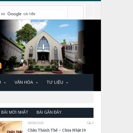
U
VĂN HÓA
TƯ LIỆU
BÀI MỚI NHẤT
BÀI GẦN ĐÂY
08/08/2026
0
Chầu Thánh Thể – Chúa Nhật 19