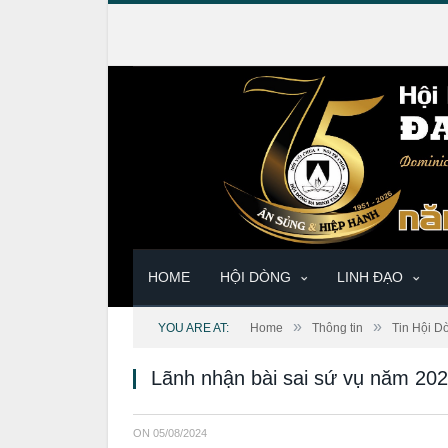
HOME
HỘI DÒNG
LINH ĐẠO
»
»
YOU ARE AT:
Home
Thông tin
Tin Hội D
Lãnh nhận bài sai sứ vụ năm 20
ON
05/08/2024