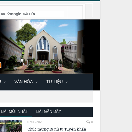
U
VĂN HÓA
TƯ LIỆU
BÀI MỚI NHẤT
BÀI GẦN ĐÂY
07/08/2026
0
Chúc mừng 19 nữ tu Tuyên khấn