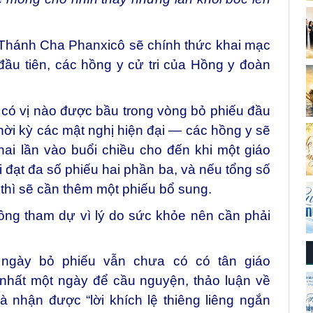
 Thánh Cha Phanxicô sẽ chính thức khai mạc
đầu tiên, các hồng y cử tri của Hồng y đoàn
 có vị nào được bầu trong vòng bỏ phiếu đầu
thời kỳ các mật nghị hiện đại — các hồng y sẽ
hai lần vào buổi chiều cho đến khi một giáo
đạt đa số phiếu hai phần ba, và nếu tổng số
 thì sẽ cần thêm một phiếu bổ sung.
ng tham dự vì lý do sức khỏe nên cần phải
.
ngày bỏ phiếu vẫn chưa có có tân giáo
 nhất một ngày để cầu nguyện, thảo luận về
 nhận được “lời khích lệ thiêng liêng ngắn