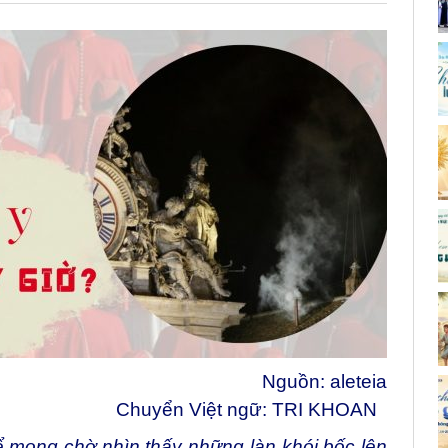
Nguồn:
aleteia
Chuyển Việt ngữ: TRI KHOAN
ể mong chờ nhìn thấy những làn khói bốc lên