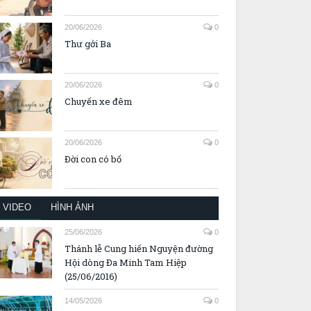
20/06/2026
0
Thư gởi Ba
20/06/2026
0
Chuyến xe đêm
20/06/2026
0
Đời con có bố
VIDEO
HÌNH ẢNH
25/06/2026
0
Thánh lễ Cung hiến Nguyện đường
Hội dòng Đa Minh Tam Hiệp
(25/06/2016)
14/05/2026
0