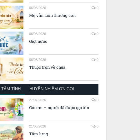
06/08/2026
0
Mẹ vẫn luôn thương con
06/08/2026
0
Giọt nước
06/08/2026
0
Thuộc trọn về chúa
TÂM TÌNH
HUYỀN NHIỆM ƠN GỌI
27/07/2026
0
Gởi em – người đã được gọi tên
21/06/2026
0
Tấm lưng