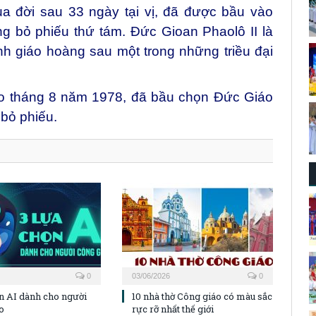
a đời sau 33 ngày tại vị, đã được bầu vào
g bỏ phiếu thứ tám. Đức Gioan Phaolô II là
ành giáo hoàng sau
một trong những triều đại
vào tháng 8 năm 1978, đã bầu chọn Đức Giáo
bỏ phiếu.
0
03/06/2026
0
ọn AI dành cho người
10 nhà thờ Công giáo có màu sắc
o
rực rỡ nhất thế giới