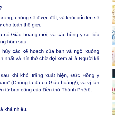
?
xong, chúng sẽ được đốt, và khói bốc lên sẽ
 cho toàn thế giới.
a có Giáo hoàng mới, và các hồng y sẽ tiếp
áng hôm sau.
y hủy các kế hoạch của bạn và ngồi xuống
gần nhất và nín thở chờ đợi xem ai là Người kế
sau khi khói trắng xuất hiện, Đức Hồng y
m” (Chúng ta đã có Giáo hoàng!), và vị tân
ên từ ban công của Đền thờ Thánh Phêrô.
là khá nhiều.