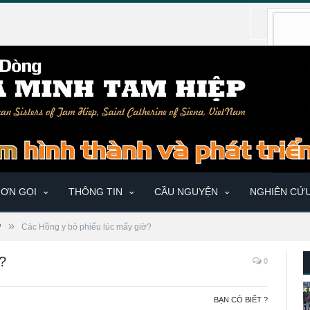
ƠN GỌI
THÔNG TIN
CẦU NGUYỆN
NGHIÊN CỨ
»
?
Các Hồng y bỏ phiếu lúc mấy giờ?
?
0
BẠN CÓ BIẾT ?