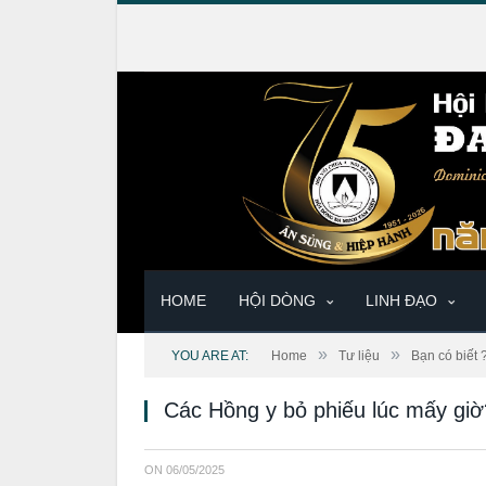
HOME
HỘI DÒNG
LINH ĐẠO
»
»
YOU ARE AT:
Home
Tư liệu
Bạn có biết 
Các Hồng y bỏ phiếu lúc mấy giờ
ON
06/05/2025