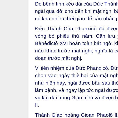
Do bệnh tình kéo dài của Đức Thánh
ngài qua đời cho đến khi mật nghị b
có khá nhiều thời gian để cân nhắc 
Đức Thánh Cha Phanxicô đã được 
vòng bỏ phiếu thứ năm. Cần lưu 
Bênêđictô XVI hoàn toàn bất ngờ, k
nào khác trước mật nghị, nghĩa là cá
đoạn trước mật nghị.
Vị tiền nhiệm của Đức Phanxicô, Đ
chọn vào ngày thứ hai của mật ngh
như hiện nay, ngài được bầu sau thờ
lâm bệnh, và ngay lập tức ngài được 
vụ lâu dài trong Giáo triều và được b
II.
Thánh Giáo hoàng Gioan Phaolô II,