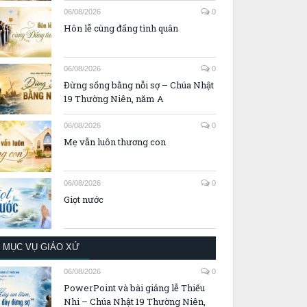
06/08/2026
0
Hôn lễ cùng đấng tình quân
06/08/2026
0
Đừng sống bằng nỗi sợ – Chúa Nhật
19 Thường Niên, năm A
06/08/2026
0
Mẹ vẫn luôn thương con
06/08/2026
0
Giọt nước
MỤC VỤ GIÁO XỨ
06/08/2026
0
PowerPoint và bài giảng lễ Thiếu
Nhi – Chúa Nhật 19 Thường Niên,