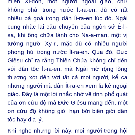
miền Xi-đôn, một người ngoại giáo, chứ
không phải trong nước Ít-ra-en, dù có rất
nhiều bà goá trong dân Ít-ra-en lúc đó. Ngài
cũng nhắc lại câu chuyện của ngôn sứ Ê-li-
sa, khi ông chữa lành cho Na-a-man, một vị
tướng người Xy-ri, mặc dù có nhiều người
phong hủi trong nước Ít-ra-en. Qua đó, Đức
Giêsu chỉ ra rằng Thiên Chúa không chỉ đến
với dân tộc Ít-ra-en, mà Ngài mở rộng lòng
thương xót đến với tất cả mọi người, kể cả
những người mà dân Ít-ra-en xem là kẻ ngoại
giáo. Đây là một lời nhắc nhở về tính phổ quát
của ơn cứu độ mà Đức Giêsu mang đến, một
ơn cứu độ không giới hạn bởi biên giới dân
tộc hay địa lý.
Khi nghe những lời này, mọi người trong hội