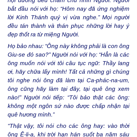
hội đường đều chăm chú nhìn Người. Người
bắt đầu nói với họ: “Hôm nay đã ứng nghiệm
lời Kinh Thánh quý vị vừa nghe.” Mọi người
đều tán thành và thán phục những lời hay ý
đẹp thốt ra từ miệng Người.
Họ bảo nhau: “Ông này không phải là con ông
Giu-se đó sao?” Người nói với họ: “Hẳn là các
ông muốn nói với tôi câu tục ngữ: Thầy lang
ơi, hãy chữa lấy mình! Tất cả những gì chúng
tôi nghe nói ông đã làm tại Ca-phác-na-um,
ông cũng hãy làm tại đây, tại quê ông xem
nào!” Người nói tiếp: “Tôi bảo thật các ông:
không một ngôn sứ nào được chấp nhận tại
quê hương mình.”
“Thật vậy, tôi nói cho các ông hay: vào thời
ông Ê-li-a, khi trời hạn hán suốt ba năm sáu