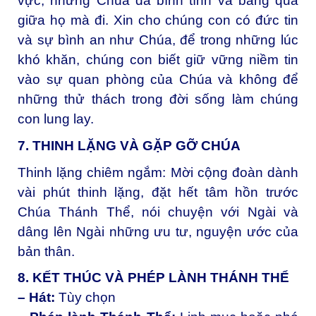
vực, nhưng Chúa đã bình tĩnh và băng qua
giữa họ mà đi. Xin cho chúng con có đức tin
và sự bình an như Chúa, để trong những lúc
khó khăn, chúng con biết giữ vững niềm tin
vào sự quan phòng của Chúa và không để
những thử thách trong đời sống làm chúng
con lung lay.
7. THINH LẶNG VÀ GẶP GỠ CHÚA
Thinh lặng chiêm ngắm:
Mời cộng đoàn dành
vài phút thinh lặng, đặt hết tâm hồn trước
Chúa Thánh Thể, nói chuyện với Ngài và
dâng lên Ngài những ưu tư, nguyện ước của
bản thân.
8. KẾT THÚC VÀ PHÉP LÀNH THÁNH THỂ
– Hát:
Tùy chọn