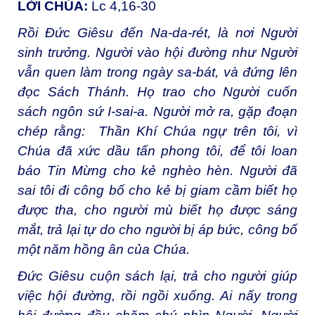
LỜI CHÚA:
Lc 4,16-30
Rồi Đức Giêsu đến Na-da-rét, là nơi Người
sinh trưởng. Người vào hội đường như Người
vẫn quen làm trong ngày sa-bát, và đứng lên
đọc Sách Thánh. Họ trao cho Người cuốn
sách ngôn sứ I-sai-a. Người mở ra, gặp đoạn
chép rằng: Thần Khí Chúa ngự trên tôi, vì
Chúa đã xức dầu tấn phong tôi, để tôi loan
báo Tin Mừng cho kẻ nghèo hèn. Người đã
sai tôi đi công bố cho kẻ bị giam cầm biết họ
được tha, cho người mù biết họ được sáng
mắt, trả lại tự do cho người bị áp bức, công bố
một năm hồng ân của Chúa.
Đức Giêsu cuộn sách lại, trả cho người giúp
việc hội đường, rồi ngồi xuống. Ai nấy trong