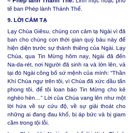
– Phép lành Thánh Thể:
Linh mục hoặc phó
tế ban Phép lành Thánh Thể.
9. LỜI CẢM TẠ
Lạy Chúa Giêsu, chúng con cảm tạ Ngài vì đã
ban cho chúng con thời gian quý báu này để
hiện diện trước sự thánh thiêng của Ngài. Lạy
Chúa, qua Tin Mừng hôm nay, Ngài đã đến
Na-da-rét, nơi Người đã sinh ra và lớn lên, và
tại đó Ngài công bố sứ mệnh của mình: “Thần
Khí Chúa ngự trên tôi, vì Chúa đã xức dầu tấn
phong tôi, để tôi loan báo Tin Mừng cho kẻ
nghèo hèn…” Lời của Chúa vang lên như một
lời hứa về sự cứu độ, về sự giải thoát cho
những ai đang đau khổ, bị áp bức và bị giam
cầm trong tội lỗi.