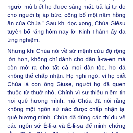
người mù biết họ được sáng mắt, trả lại tự do
cho người bị áp bức, công bố một năm hồng
ân của Chúa.” Sau khi đọc xong, Chúa Giêsu
tuyên bố rằng hôm nay lời Kinh Thánh ấy đã
ứng nghiệm.
Nhưng khi Chúa nói về sứ mệnh cứu độ rộng
lớn hơn, không chỉ dành cho dân Ít-ra-en mà
còn mở ra cho tất cả mọi dân tộc, họ đã
không thể chấp nhận. Họ nghi ngờ, vì họ biết
Chúa là con ông Giuse, người họ đã quen
thuộc từ thuở nhỏ. Chính vì sự thiếu niềm tin
nơi quê hương mình, mà Chúa đã nói rằng
không một ngôn sứ nào được chấp nhận tại
quê hương mình. Chúa đã dùng các thí dụ về
các ngôn sứ Ê-li-a và Ê-li-sa để minh chứng