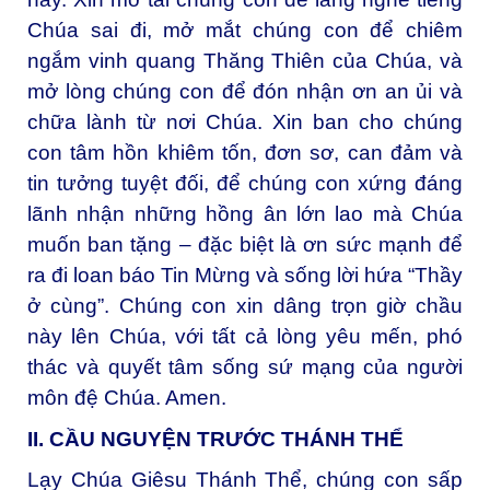
Chúa sai đi, mở mắt chúng con để chiêm
ngắm vinh quang Thăng Thiên của Chúa, và
mở lòng chúng con để đón nhận ơn an ủi và
chữa lành từ nơi Chúa. Xin ban cho chúng
con tâm hồn khiêm tốn, đơn sơ, can đảm và
tin tưởng tuyệt đối, để chúng con xứng đáng
lãnh nhận những hồng ân lớn lao mà Chúa
muốn ban tặng – đặc biệt là ơn sức mạnh để
ra đi loan báo Tin Mừng và sống lời hứa “Thầy
ở cùng”. Chúng con xin dâng trọn giờ chầu
này lên Chúa, với tất cả lòng yêu mến, phó
thác và quyết tâm sống sứ mạng của người
môn đệ Chúa. Amen.
II. CẦU NGUYỆN TRƯỚC THÁNH THỂ
Lạy Chúa Giêsu Thánh Thể, chúng con sấp