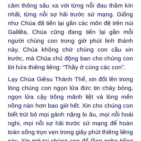
cảm thông sâu xa với từng nỗi đau thầm kín
nhất, từng nỗi sợ hãi trước sứ mạng. Giống
như Chúa đã tiến lại gần các môn đệ trên núi
Galilêa, Chúa cũng đang tiến lại gần mỗi
người chúng con trong giờ phút linh thánh
này. Chúa không chờ chúng con cầu xin
trước, mà Chúa chủ động ban cho chúng con
lời hứa thiêng liêng: “Thầy ở cùng các con”.
Lạy Chúa Giêsu Thánh Thể, xin đốt lên trong
lòng chúng con ngọn lửa đức tin cháy bỏng,
ngọn lửa cậy trông mãnh liệt và lòng mến
nồng nàn hơn bao giờ hết. Xin cho chúng con
biết trút bỏ mọi gánh nặng lo âu, mọi nỗi hoài
nghi, mọi nỗi sợ hãi trước sứ mạng để hoàn
toàn sống trọn vẹn trong giây phút thiêng liêng
này. Xin mở tai chúng con để lắng nghe tiếng