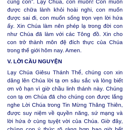
cùng con”. Lạy Chúa, con muốn! Con muốn
được chữa lành khỏi hoài nghi, con muốn
được sai đi, con muốn sống trọn vẹn lời hứa
ấy. Xin Chúa làm nên phép lạ trong đời con
như Chúa đã làm với các Tông đồ. Xin cho
con trở thành môn đệ đích thực của Chúa
trong thế giới hôm nay. Amen.
V. LỜI CẦU NGUYỆN
Lạy Chúa Giêsu Thánh Thể, chúng con xin
dâng lên Chúa lời tạ ơn sâu sắc và lòng biết
ơn vô hạn vì giờ chầu linh thánh này. Chúng
con tạ ơn Chúa đã cho chúng con được lắng
nghe Lời Chúa trong Tin Mừng Thăng Thiên,
được suy niệm về quyền năng, sứ mạng và
lời hứa ở cùng tuyệt vời của Chúa. Giờ đây,
chúng con ý thức rõ ràng hơn bao giờ hết