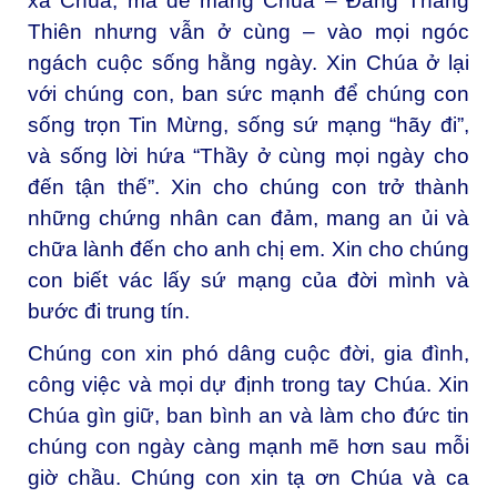
xa Chúa, mà để mang Chúa – Đấng Thăng
Thiên nhưng vẫn ở cùng – vào mọi ngóc
ngách cuộc sống hằng ngày. Xin Chúa ở lại
với chúng con, ban sức mạnh để chúng con
sống trọn Tin Mừng, sống sứ mạng “hãy đi”,
và sống lời hứa “Thầy ở cùng mọi ngày cho
đến tận thế”. Xin cho chúng con trở thành
những chứng nhân can đảm, mang an ủi và
chữa lành đến cho anh chị em. Xin cho chúng
con biết vác lấy sứ mạng của đời mình và
bước đi trung tín.
Chúng con xin phó dâng cuộc đời, gia đình,
công việc và mọi dự định trong tay Chúa. Xin
Chúa gìn giữ, ban bình an và làm cho đức tin
chúng con ngày càng mạnh mẽ hơn sau mỗi
giờ chầu. Chúng con xin tạ ơn Chúa và ca