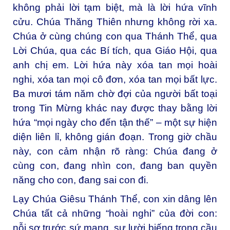
không phải lời tạm biệt, mà là lời hứa vĩnh
cửu. Chúa Thăng Thiên nhưng không rời xa.
Chúa ở cùng chúng con qua Thánh Thể, qua
Lời Chúa, qua các Bí tích, qua Giáo Hội, qua
anh chị em. Lời hứa này xóa tan mọi hoài
nghi, xóa tan mọi cô đơn, xóa tan mọi bất lực.
Ba mươi tám năm chờ đợi của người bất toại
trong Tin Mừng khác nay được thay bằng lời
hứa “mọi ngày cho đến tận thế” – một sự hiện
diện liên lỉ, không gián đoạn. Trong giờ chầu
này, con cảm nhận rõ ràng: Chúa đang ở
cùng con, đang nhìn con, đang ban quyền
năng cho con, đang sai con đi.
Lạy Chúa Giêsu Thánh Thể, con xin dâng lên
Chúa tất cả những “hoài nghi” của đời con:
nỗi sợ trước sứ mạng, sự lười biếng trong cầu