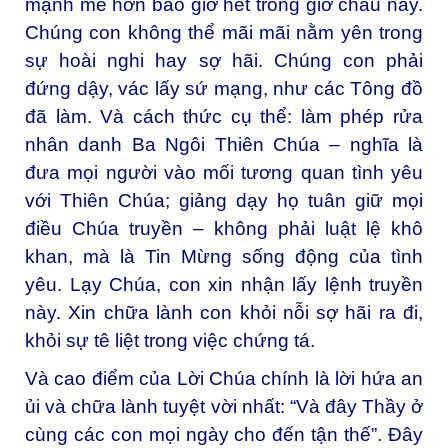
mạnh mẽ hơn bao giờ hết trong giờ chầu này.
Chúng con không thể mãi mãi nằm yên trong
sự hoài nghi hay sợ hãi. Chúng con phải
đứng dậy, vác lấy sứ mạng, như các Tông đồ
đã làm. Và cách thức cụ thể: làm phép rửa
nhân danh Ba Ngôi Thiên Chúa – nghĩa là
đưa mọi người vào mối tương quan tình yêu
với Thiên Chúa; giảng dạy họ tuân giữ mọi
điều Chúa truyền – không phải luật lệ khô
khan, mà là Tin Mừng sống động của tình
yêu. Lạy Chúa, con xin nhận lấy lệnh truyền
này. Xin chữa lành con khỏi nỗi sợ hãi ra đi,
khỏi sự tê liệt trong việc chứng tá.
Và cao điểm của Lời Chúa chính là lời hứa an
ủi và chữa lành tuyệt vời nhất: “Và đây Thầy ở
cùng các con mọi ngày cho đến tận thế”. Đây