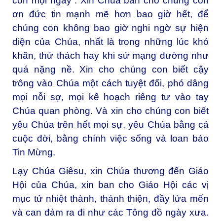
con mọi ngày”. Xin Chúa ban cho chúng con
ơn đức tin mạnh mẽ hơn bao giờ hết, để
chúng con không bao giờ nghi ngờ sự hiện
diện của Chúa, nhất là trong những lúc khó
khăn, thử thách hay khi sứ mạng dường như
quá nặng nề. Xin cho chúng con biết cậy
trông vào Chúa một cách tuyệt đối, phó dâng
mọi nỗi sợ, mọi kế hoạch riêng tư vào tay
Chúa quan phòng. Và xin cho chúng con biết
yêu Chúa trên hết mọi sự, yêu Chúa bằng cả
cuộc đời, bằng chính việc sống và loan báo
Tin Mừng.
Lạy Chúa Giêsu, xin Chúa thương đến Giáo
Hội của Chúa, xin ban cho Giáo Hội các vị
mục tử nhiệt thành, thánh thiện, đầy lửa mến
và can đảm ra đi như các Tông đồ ngày xưa.