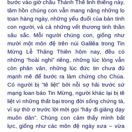
bước vào giờ chầu Thánh Thể linh thiêng này,
tâm hồn chúng con vẫn mang nặng những lo
toan hàng ngày, những yếu đuối của bản tính
con người, và cả những vết thương tinh thần
sâu sắc. Mỗi người chúng con, giống như
mười một môn đệ trên núi Galilêa trong Tin
Mừng Lễ Thăng Thiên hôm nay, đều có
những “hoài nghi” riêng, những lúc lòng vẫn
còn phân vân, những lúc đức tin chưa đủ
mạnh mẽ để bước ra làm chứng cho Chúa.
Có người bị “tê liệt” bởi nỗi sợ hãi trước sứ
mạng loan báo Tin Mừng, người khác lại bị tê
liệt vì những thất bại trong đời sống chứng tá,
vì sự thờ ơ trước lời mời gọi “hãy đi giảng dạy
muôn dân”. Chúng con cảm thấy mình bất
lực, giống như các môn đệ ngày xưa – vừa