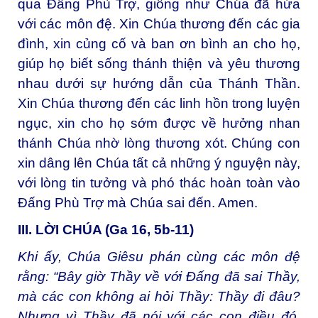
qua Đấng Phù Trợ, giống như Chúa đã hứa
với các môn đệ. Xin Chúa thương đến các gia
đình, xin củng cố và ban ơn bình an cho họ,
giúp họ biết sống thánh thiện và yêu thương
nhau dưới sự hướng dẫn của Thánh Thần.
Xin Chúa thương đến các linh hồn trong luyện
ngục, xin cho họ sớm được về hưởng nhan
thánh Chúa nhờ lòng thương xót. Chúng con
xin dâng lên Chúa tất cả những ý nguyện này,
với lòng tin tưởng và phó thác hoàn toàn vào
Đấng Phù Trợ mà Chúa sai đến. Amen.
III. LỜI CHÚA (Ga 16, 5b-11)
Khi ấy, Chúa Giêsu phán cùng các môn đệ
rằng: “Bây giờ Thầy về với Ðấng đã sai Thầy,
mà các con không ai hỏi Thầy: Thầy đi đâu?
Nhưng vì Thầy đã nói với các con điều đó,