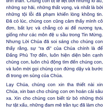
tinh thần. Chúng con bị tê liệt bởi những lo âu,
những sợ hãi, những thất vọng, và nhất là bởi
những tội lỗi đã phạm khiến lòng không tin.
Đã có lúc, chúng con cũng cảm thấy mình cô
đơn, bất lực và chẳng có ai để nương tựa,
giống như các môn đệ u sầu trong Tin Mừng.
Nhưng Lời Chúa đã soi sáng cho chúng con
thấy rằng, sự “ra đi” của Chúa chính là để
Đấng Phù Trợ đến, luôn hiện diện bên cạnh
chúng con, luôn chủ động tìm đến chúng con,
và luôn mời gọi chúng con đứng dậy và bước
đi trong ơn sủng của Chúa.
Lạy Chúa, chúng con xin tha thiết nài xin
Chúa, xin ban cho chúng con ơn hoán cải sâu
xa. Xin cho chúng con biết từ bỏ những thói
hư tật xấu, những đam mê trần tục đã làm cho