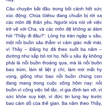
Câu chuyện bắt đầu trong bối cảnh hết sức
xúc động: Chúa Giêsu đang chuẩn bị rời xa
các môn đệ thân yêu. Người vừa nói về việc
trở về với Cha, và các môn đệ không ai dám
hỏi “Thầy đi đâu?”. Lòng họ tràn ngập u sầu,
một nỗi buồn sâu thẳm vì cảm giác mất mát,
vì Thầy – Đấng họ đã theo suốt ba năm –
dường như sắp bỏ rơi họ. Nỗi u sầu ấy không
phải là nỗi buồn thoáng qua, mà là nỗi buồn
bao trùm, làm tê liệt ý chí, làm mờ mắt hy
vọng, giống như bao nỗi buồn chúng con
đang mang trong cuộc sống hôm nay: nỗi
buồn vì công việc bế tắc, vì gia đình tan vỡ, vì
sức khỏe suy kiệt, vì đức tin lung lay trước
bao cám dỗ của thế gian. Ba năm theo Thầy,