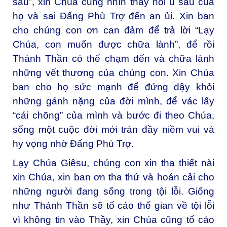
sầu”, xin Chúa cũng nhìn thấy nỗi u sầu của
họ và sai Đấng Phù Trợ đến an ủi. Xin ban
cho chúng con ơn can đảm để trả lời “Lạy
Chúa, con muốn được chữa lành”, để rồi
Thánh Thần có thể chạm đến và chữa lành
những vết thương của chúng con. Xin Chúa
ban cho họ sức mạnh để đứng dậy khỏi
những gánh nặng của đời mình, để vác lấy
“cái chõng” của mình và bước đi theo Chúa,
sống một cuộc đời mới tràn đầy niềm vui và
hy vọng nhờ Đấng Phù Trợ.
Lạy Chúa Giêsu, chúng con xin tha thiết nài
xin Chúa, xin ban ơn tha thứ và hoán cải cho
những người đang sống trong tội lỗi. Giống
như Thánh Thần sẽ tố cáo thế gian về tội lỗi
vì không tin vào Thầy, xin Chúa cũng tố cáo