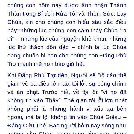
chúng con hôm nay được lãnh nhận Thánh
Thần trong Bí tích Rửa Tội và Thêm Sức. Lạy
Chúa, xin cho chúng con hiểu sâu sắc điều
này: những lúc chúng con cảm thấy Chúa “ra
đi” – những lúc cầu nguyện khô khan, những
lúc thử thách dồn dập – chính là lúc Chúa
đang chuẩn bị ban cho chúng con Đấng Phù
Trợ mạnh mẽ hơn bao giờ hết.
Khi Đấng Phù Trợ đến, Người sẽ “tố cáo thế
gian” về ba điều lớn lao: tội lỗi, sự công chính
và án phạt. Trước hết, về tội lỗi: “vì họ đã
không tin vào Thầy”. Thế gian tội lỗi lớn nhất
không phải là những hành vi xấu xa bên
ngoài, mà là tội không tin vào Chúa Giêsu –
Đấng Cứu Thế. Bao người hôm nay sống như
không cần Chúa, chạy theo tiền bạc, danh