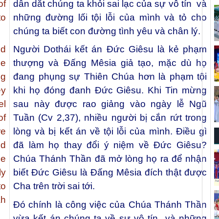
of
dẫn dắt chúng ta khỏi sai lạc của sự vô tín và
to
những đường lối tội lỗi của mình và tỏ cho
chúng ta biết con đường tình yêu và chân lý.
d
Người Dothái kết án Đức Giêsu là kẻ phạm
se
thượng và Đấng Mêsia giả tạo, mặc dù họ
ng
đang phụng sự Thiên Chúa hơn là phạm tội
ey
khi họ đóng đanh Đức Giêsu. Khi Tin mừng
el
sau này được rao giảng vào ngày lễ Ngũ
of
Tuần (Cv 2,37), nhiều người bị cắn rứt trong
re
lòng và bị kết án về tội lỗi của mình. Điều gì
ed
đã làm họ thay đổi ý niệm về Đức Giêsu?
ge
Chúa Thánh Thần đã mở lòng họ ra để nhận
ly
biết Đức Giêsu là Đấng Mêsia đích thật được
to
Cha trên trời sai tới.
ah
Đó chính là công việc của Chúa Thánh Thần
vừa kết án chúng ta về sự vô tín và những