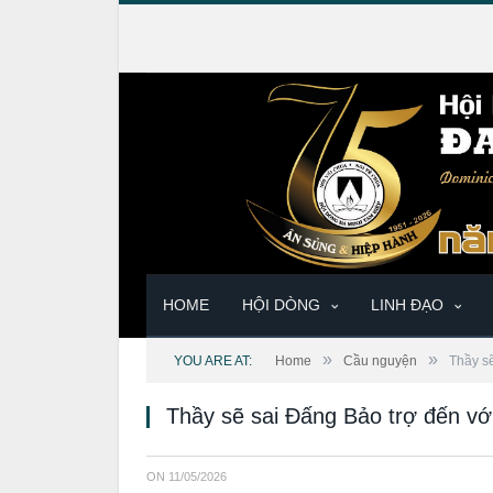
HOME
HỘI DÒNG
LINH ĐẠO
»
»
YOU ARE AT:
Home
Cầu nguyện
Thầy s
Thầy sẽ sai Đấng Bảo trợ đến v
ON
11/05/2026