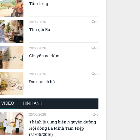
Tấm lưng
20/06/2026
0
Thư gởi Ba
20/06/2026
0
Chuyến xe đêm
20/06/2026
0
Đời con có bố
VIDEO
HÌNH ẢNH
25/06/2026
0
Thánh lễ Cung hiến Nguyện đường
Hội dòng Đa Minh Tam Hiệp
(25/06/2016)