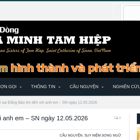
ƠN GỌI
THÔNG TIN
CẦU NGUYỆN
NGHIÊN CỨ
ẽ sai Đấng Bảo trợ đến với anh em – SN ngày 12.05.2026
ới anh em – SN ngày 12.05.2026
0
CẦU NGUYỆN
,
SUY NIỆM SONG NGỮ