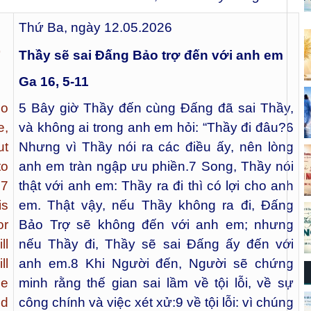
Thứ Ba, ngày 12.05.2026
”
Thầy sẽ sai Đấng Bảo trợ đến với anh em
Ga 16, 5-11
ho
5
Bây giờ Thầy đến cùng Đấng đã sai Thầy,
e,
và không ai trong anh em hỏi: “Thầy đi đâu?
6
ut
Nhưng vì Thầy nói ra các điều ấy, nên lòng
to
anh em tràn ngập ưu phiền.
7
Song, Thầy nói
 7
thật với anh em: Thầy ra đi thì có lợi cho anh
is
em. Thật vậy, nếu Thầy không ra đi, Đấng
or
Bảo Trợ sẽ không đến với anh em; nhưng
ll
nếu Thầy đi, Thầy sẽ sai Đấng ấy đến với
ll
anh em.
8
Khi Người đến, Người sẽ chứng
he
minh rằng thế gian sai lầm về tội lỗi, về sự
ld
công chính và việc xét xử:
9
về tội lỗi: vì chúng