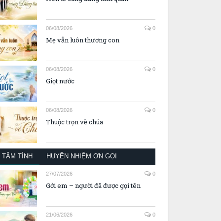
06/08/2026
0
Mẹ vẫn luôn thương con
06/08/2026
0
Giọt nước
06/08/2026
0
Thuộc trọn về chúa
TÂM TÌNH
HUYỀN NHIỆM ƠN GỌI
27/07/2026
0
Gởi em – người đã được gọi tên
21/06/2026
0