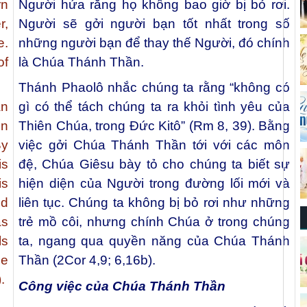
rn
Người hứa rằng họ không bao giờ bị bỏ rơi.
r,
Người sẽ gởi người bạn tốt nhất trong số
e.
những người bạn để thay thế Người, đó chính
of
là Chúa Thánh Thần.
Thánh Phaolô nhắc chúng ta rằng “không có
an
gì có thể tách chúng ta ra khỏi tình yêu của
in
Thiên Chúa, trong Đức Kitô” (Rm 8, 39). Bằng
By
việc gởi Chúa Thánh Thần tới với các môn
is
đệ, Chúa Giêsu bày tỏ cho chúng ta biết sự
is
hiện diện của Người trong đường lối mới và
nd
liên tục. Chúng ta không bị bỏ rơi như những
as
trẻ mồ côi, nhưng chính Chúa ở trong chúng
ls
ta, ngang qua quyền năng của Chúa Thánh
he
Thần (2Cor 4,9; 6,16b).
.
Công việc của Chúa Thánh Thần