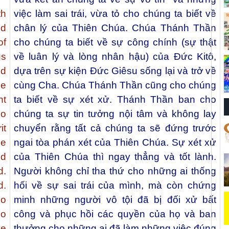
th
việc làm sai trái, vừa tỏ cho chúng ta biết về
nd
chân lý của Thiên Chúa. Chúa Thánh Thần
of
cho chúng ta biết về sự công chính (sự thật
us
về luân lý và lòng nhân hậu) của Đức Kitô,
nd
dựa trên sự kiện Đức Giêsu sống lại và trở về
he
cùng Cha. Chúa Thánh Thần cũng cho chúng
nt
ta biết về sự xét xử. Thánh Thần ban cho
so
chúng ta sự tin tưởng nội tâm và không lay
it
chuyển rằng tất cả chúng ta sẽ đứng trước
le
ngai tòa phán xét của Thiên Chúa. Sự xét xử
nd
của Thiên Chúa thì ngay thẳng và tốt lành.
d.
Người không chỉ tha thứ cho những ai thống
d.
hối về sự sai trái của mình, mà còn chứng
ho
minh những người vô tội đã bị đối xử bất
so
công và phục hồi các quyền của họ và ban
ve
thưởng cho những ai đã làm những việc đúng