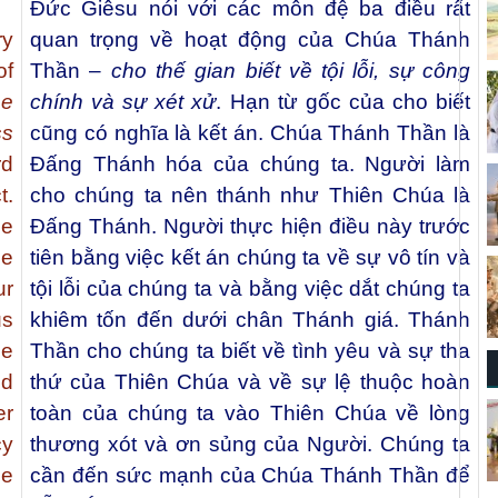
Đức Giêsu nói với các môn đệ ba điều rất
ry
quan trọng về hoạt động của Chúa Thánh
of
Thần –
cho thế gian biết về tội lỗi, sự công
he
chính và sự xét xử
. Hạn từ gốc của cho biết
ss
cũng có nghĩa là kết án. Chúa Thánh Thần là
rd
Đấng Thánh hóa của chúng ta. Người làm
t.
cho chúng ta nên thánh như Thiên Chúa là
He
Đấng Thánh. Người thực hiện điều này trước
He
tiên bằng việc kết án chúng ta về sự vô tín và
ur
tội lỗi của chúng ta và bằng việc dắt chúng ta
us
khiêm tốn đến dưới chân Thánh giá. Thánh
he
Thần cho chúng ta biết về tình yêu và sự tha
nd
thứ của Thiên Chúa và về sự lệ thuộc hoàn
er
toàn của chúng ta vào Thiên Chúa về lòng
cy
thương xót và ơn sủng của Người. Chúng ta
he
cần đến sức mạnh của Chúa Thánh Thần để