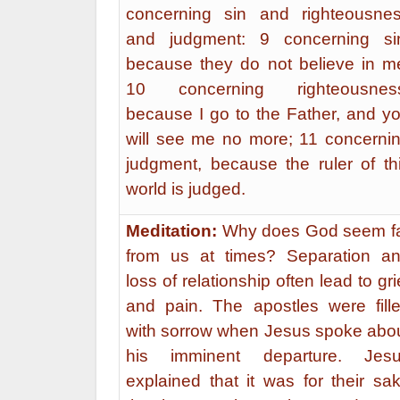
concerning sin and righteousne
and judgment: 9 concerning si
because they do not believe in m
10 concerning righteousnes
because I go to the Father, and y
will see me no more; 11 concerni
judgment, because the ruler of th
world is judged.
Meditation:
Why does God seem f
from us at times? Separation a
loss of relationship often lead to gri
and pain. The apostles were fill
with sorrow when Jesus spoke abo
his imminent departure. Jes
explained that it was for their sa