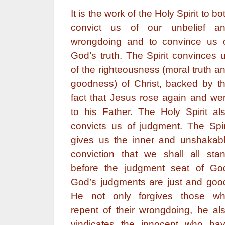
It is the work of the Holy Spirit to bo
convict us of our unbelief a
wrongdoing and to convince us 
God’s truth. The Spirit convinces 
of the righteousness (moral truth a
goodness) of Christ, backed by t
fact that Jesus rose again and we
to his Father. The Holy Spirit al
convicts us of judgment. The Spir
gives us the inner and unshakab
conviction that we shall all sta
before the judgment seat of Go
God’s judgments are just and goo
He not only forgives those w
repent of their wrongdoing, he al
vindicates the innocent who ha