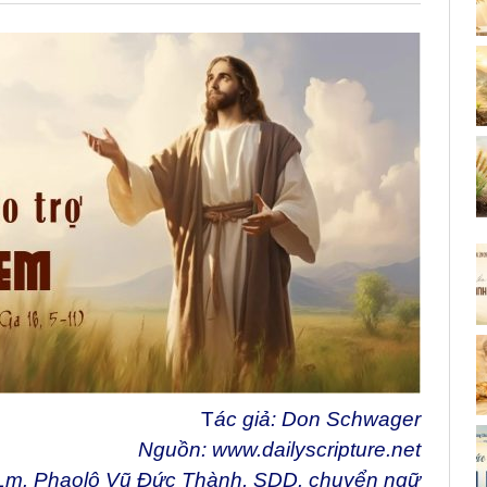
T
ác giả: Don Schwager
Nguồn:
www.dailyscripture.net
Lm. Phaolô Vũ Đức Thành, SDD. chuyển ng
ữ