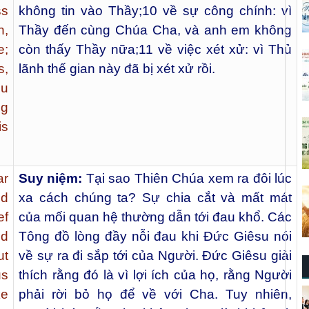
ss
không tin vào Thầy;
10
về sự công chính: vì
n,
Thầy đến cùng Chúa Cha, và anh em không
e;
còn thấy Thầy nữa;
11
về việc xét xử: vì Thủ
s,
lãnh thế gian này đã bị xét xử rồi.
ou
ng
is
ar
Suy niệm:
Tại sao Thiên Chúa xem ra đôi lúc
nd
xa cách chúng ta? Sự chia cắt và mất mát
ef
của mối quan hệ thường dẫn tới đau khổ. Các
ed
Tông đồ lòng đầy nỗi đau khi Đức Giêsu nói
ut
về sự ra đi sắp tới của Người. Đức Giêsu giải
us
thích rằng đó là vì lợi ích của họ, rằng Người
ke
phải rời bỏ họ để về với Cha. Tuy nhiên,