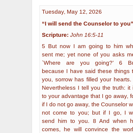
Tuesday, May 12, 2026
“I will send the Counselor to you
Scripture:
John 16:5-11
5 But now I am going to him w
sent me; yet none of you asks m
`Where are you going?’ 6 B
because I have said these things 
you, sorrow has filled your hearts.
Nevertheless I tell you the truth: it 
to your advantage that I go away, f
if I do not go away, the Counselor wi
not come to you; but if I go, I wi
send him to you. 8 And when 
comes, he will convince the wor