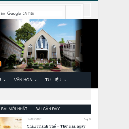
U
VĂN HÓA
TƯ LIỆU
BÀI MỚI NHẤT
BÀI GẦN ĐÂY
09/08/2026
0
Chầu Thánh Thể – Thứ Hai, ngày