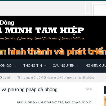
ƠN GỌI
THÔNG TIN
CẦU NGUYỆN
NGHIÊN CỨ
»
Gia đình
Tình trạng giới trẻ Việt Nam tự tử và phương pháp đề phòng
 tử và phương pháp đề phòng
0
MỤC VỤ GIA ĐÌNH
,
MỤC VỤ GIỚI TRẺ
,
TÂM LÝ VÀ GIÁO DỤC