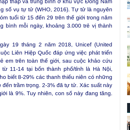
hập thấp và trung bình ở khu vực Đông Nam
ng số vụ tự tử (WHO, 2016). Tự tử là nguyên
hóm tuổi từ 15 đến 29 trên thế giới trong năm
ng bình mỗi ngày, khoảng 3.000 trẻ vị thành
ngày 19 tháng 2 năm 2018, Unicef (United
huộc Liên Hiệp Quốc đáp ứng việc phát triển
 em trên toàn thế giới, sau cuộc khảo cứu
 từ 11-14 tại bốn thành phố/tỉnh là Hà Nội,
o biết 8-29% các thanh thiếu niên có những
 đến trầm trọng. 2-3% đã tự tử. Xác suất này
 giới là 9%. Tuy nhiên, con số này đang tăng.