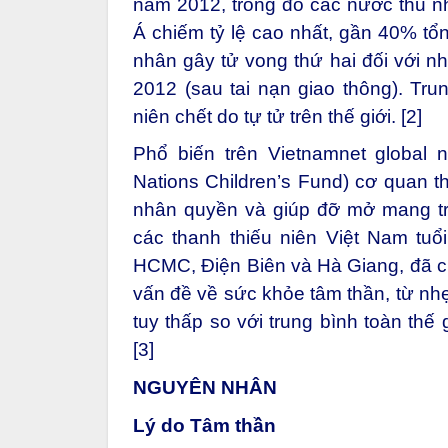
năm 2012, trong đó các nước thu n
Á chiếm tỷ lệ cao nhất, gần 40% tổ
nhân gây tử vong thứ hai đối với n
2012 (sau tai nạn giao thông). Tru
niên chết do tự tử trên thế giới. [2]
Phổ biến trên Vietnamnet global 
Nations Children’s Fund) cơ quan t
nhân quyền và giúp đỡ mở mang trẻ
các thanh thiếu niên Việt Nam tuổi
HCMC, Điện Biên và Hà Giang, đã ch
vấn đề về sức khỏe tâm thần, từ nhẹ
tuy thấp so với trung bình toàn thế
[3]
NGUYÊN NHÂN
Lý do Tâm thần