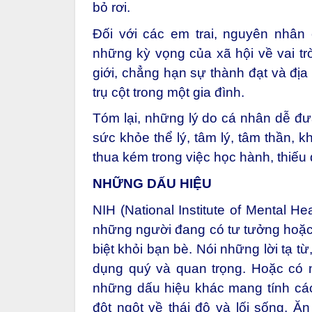
bỏ rơi.
Đối với các em trai, nguyên nhân
những kỳ vọng của xã hội về vai t
giới, chẳng hạn sự thành đạt và địa
trụ cột trong một gia đình.
Tóm lại, những lý do cá nhân dễ đưa
sức khỏe thể lý, tâm lý, tâm thần, kh
thua kém trong việc học hành, thiếu
NHỮNG DẤU HIỆU
NIH (National Institute of Mental H
những người đang có tư tưởng hoặc ý 
biệt khỏi bạn bè. Nói những lời tạ từ
dụng quý và quan trọng. Hoặc có nh
những dấu hiệu khác mang tính các
đột ngột về thái độ và lối sống. Ă