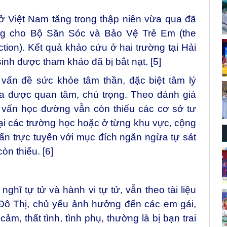
g ở Việt Nam tăng trong thập niên vừa qua đã
g cho Bộ Săn Sóc và Bảo Vệ Trẻ Em (the
tion). Kết quả khảo cứu ở hai trường tại Hải
nh được tham khảo đã bị bắt nạt. [5]
 vấn đề sức khỏe tâm thần, đặc biệt tâm lý
ưa được quan tâm, chú trọng. Theo đánh giá
 vấn học đường vẫn còn thiếu các cơ sở tư
ại các trường học hoặc ở từng khu vực, cộng
ấn trực tuyến với mục đích ngăn ngừa tự sát
òn thiếu. [6]
ghĩ tự tử và hành vi tự tử, vẫn theo tài liệu
 Đô Thị, chủ yếu ảnh hưởng đến các em gái,
ảm, thất tình, tình phụ, thường là bị bạn trai