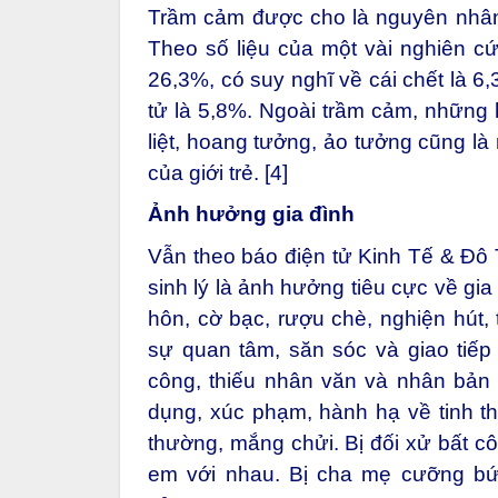
Trầm cảm được cho là nguyên nhân 
Theo số liệu của một vài nghiên cứu
26,3%, có suy nghĩ về cái chết là 6
tử là 5,8%. Ngoài trầm cảm, những
liệt, hoang tưởng, ảo tưởng cũng là
của giới trẻ. [4]
Ảnh hưởng gia đình
Vẫn theo báo điện tử Kinh Tế & Đô
sinh lý là ảnh hưởng tiêu cực về gia
hôn, cờ bạc, rượu chè, nghiện hút, 
sự quan tâm, săn sóc và giao tiếp
công, thiếu nhân văn và nhân bản g
dụng, xúc phạm, hành hạ về tinh thầ
thường, mắng chửi. Bị đối xử bất côn
em với nhau. Bị cha mẹ cưỡng bứ