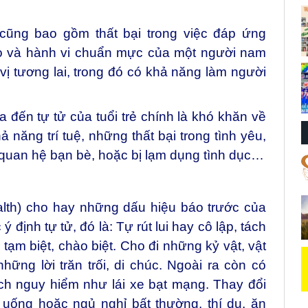
 cũng bao gồm thất bại trong việc đáp ứng
rò và hành vi chuẩn mực của một người nam
 vị tương lai, trong đó có khả năng làm người
 đến tự tử của tuổi trẻ chính là khó khăn về
ả năng trí tuệ, những thất bại trong tình yêu,
 quan hệ bạn bè, hoặc bị lạm dụng tình dục…
ealth) cho hay những dấu hiệu báo trước của
định tự tử, đó là: Tự rút lui hay cô lập, tách
, tạm biệt, chào biệt. Cho đi những kỷ vật, vật
ững lời trăn trối, di chúc. Ngoài ra còn có
h nguy hiểm như lái xe bạt mạng. Thay đổi
n uống hoặc ngủ nghỉ bất thường, thí dụ, ăn