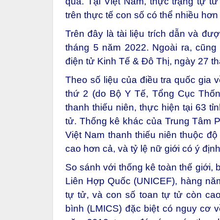
qua. Tại Việt Nam, thực trạng tự tử
trên thực tế con số có thể nhiều hơn 
Trên đây là tài liệu trích dẫn và đư
tháng 5 năm 2022. Ngoài ra, cũng 
điện tử Kinh Tế & Đô Thị, ngày 27 t
Theo số liệu của điều tra quốc gia 
thứ 2 (do Bộ Y Tế, Tổng Cục Thố
thanh thiếu niên, thực hiện tại 63 tỉ
tử. Thống kê khác của Trung Tâm
Việt Nam thanh thiếu niên thuộc độ t
cao hơn cả, và tỷ lệ nữ giới có ý địn
So sánh với thống kê toàn thế giới,
Liên Hợp Quốc (UNICEF), hàng năm, 
tự tử, và con số toan tự tử còn ca
bình (LMICS) đặc biệt có nguy cơ v