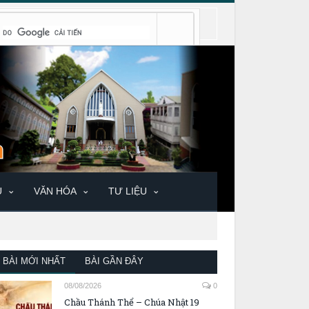
U
VĂN HÓA
TƯ LIỆU
BÀI MỚI NHẤT
BÀI GẦN ĐÂY
08/08/2026
0
Chầu Thánh Thể – Chúa Nhật 19