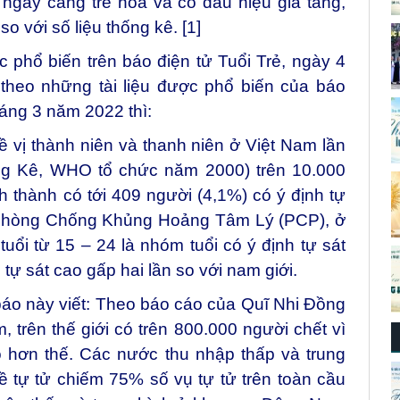
 ngày càng trẻ hóa và có dấu hiệu gia tăng,
so với số liệu thống kê. [1]
ợc phổ biến trên báo điện tử Tuổi Trẻ, ngày 4
theo những tài liệu được phổ biến của báo
háng 3 năm 2022 thì:
về vị thành niên và thanh niên ở Việt Nam lần
ng Kê, WHO tổ chức năm 2000) trên 10.000
nh thành có tới 409 người (4,1%) có ý định tự
 Phòng Chống Khủng Hoảng Tâm Lý (PCP), ở
uổi từ 15 – 24 là nhóm tuổi có ý định tự sát
h tự sát cao gấp hai lần so với nam giới.
 báo này viết: Theo báo cáo của Quĩ Nhi Đồng
trên thế giới có trên 800.000 người chết vì
o hơn thế. Các nước thu nhập thấp và trung
ề tự tử chiếm 75% số vụ tự tử trên toàn cầu