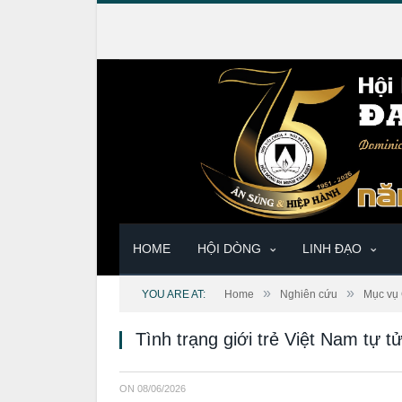
HOME
HỘI DÒNG
LINH ĐẠO
»
»
YOU ARE AT:
Home
Nghiên cứu
Mục vụ 
Tình trạng giới trẻ Việt Nam tự
ON
08/06/2026