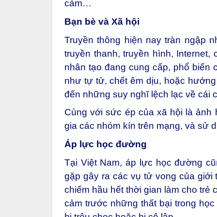
cảm…
Bạn bè và Xã hội
Truyền thông hiện nay tràn ngập 
truyền thanh, truyền hình, Internet
nhân tạo đang cung cấp, phổ biến cá
như tự tử, chết êm dịu, hoặc hướ
đến những suy nghĩ lệch lạc về cái c
Cùng với sức ép của xã hội là ảnh
gia các nhóm kín trên mạng, và sử 
Áp lực học đường
Tại Việt Nam, áp lực học đường c
gặp gây ra các vụ tử vong của giới 
chiếm hầu hết thời gian làm cho trẻ 
cảm trước những thất bại trong học t
bị trêu chọc hoặc bị cô lập.