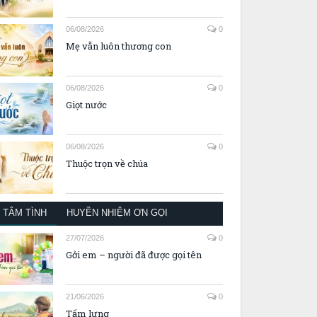
06/08/2026
0
Mẹ vẫn luôn thương con
06/08/2026
0
Giọt nước
06/08/2026
0
Thuộc trọn về chúa
TÂM TÌNH
HUYỀN NHIỆM ƠN GỌI
27/07/2026
0
Gởi em – người đã được gọi tên
21/06/2026
0
Tấm lưng