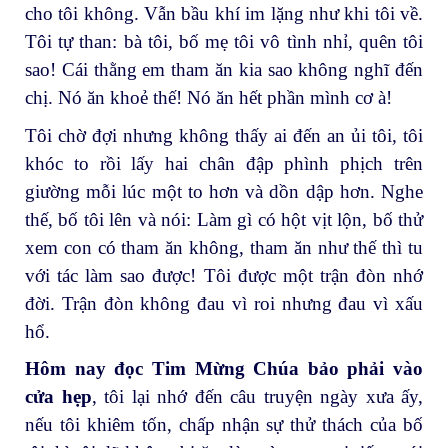
cho tôi không. Vẫn bầu khí im lặng như khi tôi về.
Tôi tự than: bà tôi, bố mẹ tôi vô tình nhỉ, quên tôi
sao! Cái thằng em tham ăn kia sao không nghĩ đến
chị. Nó ăn khoẻ thế! Nó ăn hết phần mình cơ à!
Tôi chờ đợi nhưng không thấy ai đến an ủi tôi, tôi
khóc to rồi lấy hai chân đập phình phịch trên
giường mỗi lúc một to hơn và dồn dập hơn. Nghe
thế, bố tôi lên và nói: Làm gì có hột vịt lộn, bố thử
xem con có tham ăn không, tham ăn như thế thì tu
với tác làm sao được! Tôi được một trận đòn nhớ
đời. Trận đòn không đau vì roi nhưng đau vì xấu
hổ.
Hôm nay đọc Tim Mừng Chúa bảo phải vào
cửa hẹp
, tôi lại nhớ đến câu truyện ngày xưa ấy,
nếu tôi khiêm tốn, chấp nhận sự thử thách của bố