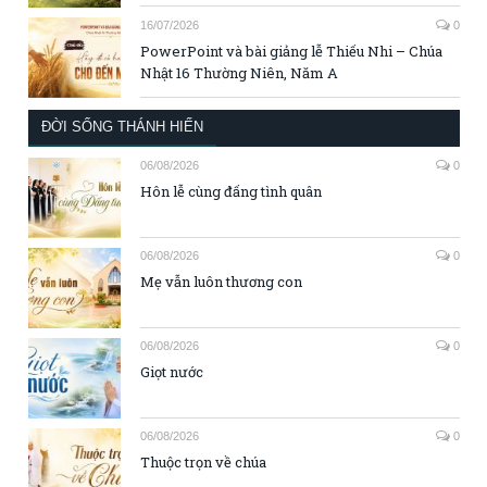
16/07/2026
0
PowerPoint và bài giảng lễ Thiếu Nhi – Chúa
Nhật 16 Thường Niên, Năm A
ĐỜI SỐNG THÁNH HIẾN
06/08/2026
0
Hôn lễ cùng đấng tình quân
06/08/2026
0
Mẹ vẫn luôn thương con
06/08/2026
0
Giọt nước
06/08/2026
0
Thuộc trọn về chúa