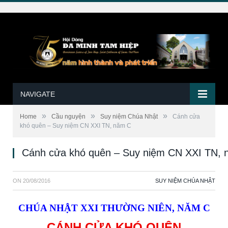
NAVIGATE
»
»
»
Home
Cầu nguyện
Suy niệm Chúa Nhật
Cánh cửa
khó quên – Suy niệm CN XXI TN, năm C
Cánh cửa khó quên – Suy niệm CN XXI TN,
ON
20/08/2016
SUY NIỆM CHÚA NHẬT
CHÚA NHẬT XXI THƯỜNG NIÊN, NĂM C
CÁNH CỬA KHÓ QUÊN