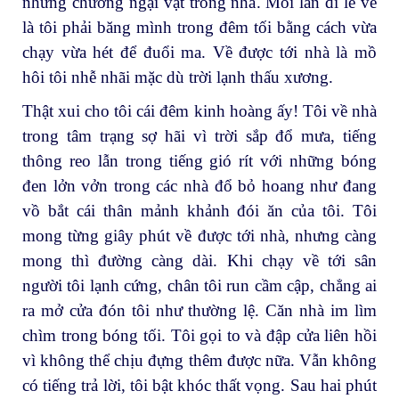
những chướng ngại vật trong nhà. Mỗi lần đi lễ về
là tôi phải băng mình trong đêm tối bằng cách vừa
chạy vừa hét để đuổi ma. Về được tới nhà là mồ
hôi tôi nhễ nhãi mặc dù trời lạnh thấu xương.
Thật xui cho tôi cái đêm kinh hoàng ấy! Tôi về nhà
trong tâm trạng sợ hãi vì trời sắp đổ mưa, tiếng
thông reo lẫn trong tiếng gió rít với những bóng
đen lởn vởn trong các nhà đổ bỏ hoang như đang
vồ bắt cái thân mảnh khảnh đói ăn của tôi. Tôi
mong từng giây phút về được tới nhà, nhưng càng
mong thì đường càng dài. Khi chạy về tới sân
người tôi lạnh cứng, chân tôi run cầm cập, chẳng ai
ra mở cửa đón tôi như thường lệ. Căn nhà im lìm
chìm trong bóng tối. Tôi gọi to và đập cửa liên hồi
vì không thể chịu đựng thêm được nữa. Vẫn không
có tiếng trả lời, tôi bật khóc thất vọng. Sau hai phút