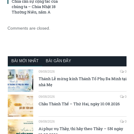
Chúa cần sự cộng tác của
chúng ta – Chúa Nhật 18
Thường Niên, năm A
Comments are closed.
BÀI MỚI NHẤT
BÀI GẦN ĐÂY
09/08/2026
0
Thánh Lễ mừng kính Thánh Tổ Phụ Đa Minh tại
nhà Mẹ
09/08/2026
0
Chầu Thánh Thể – Thứ Hai, ngày 10.08.2026
09/08/2026
0
Ai phục vụ Thầy, thì hãy theo Thầy – SN ngày