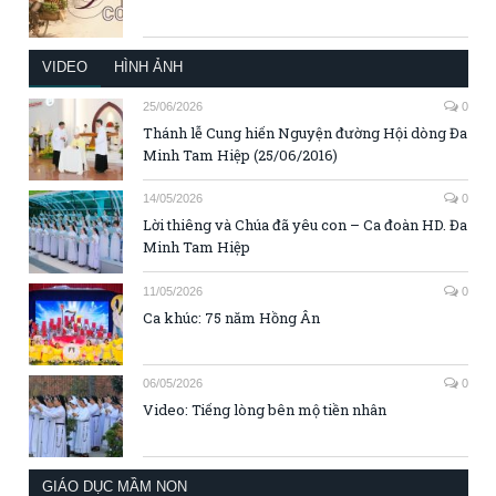
VIDEO
HÌNH ẢNH
25/06/2026
0
Thánh lễ Cung hiến Nguyện đường Hội dòng Đa
Minh Tam Hiệp (25/06/2016)
14/05/2026
0
Lời thiêng và Chúa đã yêu con – Ca đoàn HD. Đa
Minh Tam Hiệp
11/05/2026
0
Ca khúc: 75 năm Hồng Ân
06/05/2026
0
Video: Tiếng lòng bên mộ tiền nhân
GIÁO DỤC MẦM NON