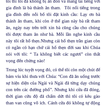
tôi thì tôi đã không bị ăn đòn và mang tai tiếng với
gia đình là bà thánh ăn tham. Tôi nổi tiếng trong
gia đình đến nỗi bố tôi đặt kinh cầu: Lạy ơn bà
thánh ăn tham, khi còn ở thế gian này bà rất tham
ăn, ngày nay trên trời xin bà cũng cầu cho chúng
tôi được tham ăn như bà. Mỗi lần nghe kinh cầu
này tôi rất hổ thẹn.Nhưng cái hổ thẹn trần gian còn
có ngần có hạn chứ cái hổ thẹn đời sau khi Chúa
nói với tôi: “ Ta không biết các ngươi” còn thất
vọng đến chừng nào!
Trong lúc tuyệt vọng đó, có thể tôi còn một chút để
bám víu khi thưa với Chúa: “Con đã ăn uống trước
sự hiện diện của Ngài và Ngài đã từng dạy chúng
con trên các đường phố”. Nhưng khi cửa đã đóng,
thời gian cứu độ đã chấm dứt thì tôi có kêu gào
than van cũng vô ích. Cánh cửa đó không tự động