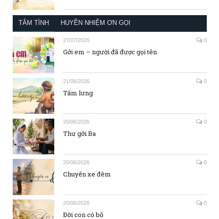
TÂM TÌNH
HUYỀN NHIỆM ƠN GỌI
27/07/2026
0
Gởi em – người đã được gọi tên
21/06/2026
0
Tấm lưng
20/06/2026
0
Thư gởi Ba
20/06/2026
0
Chuyến xe đêm
20/06/2026
0
Đời con có bố