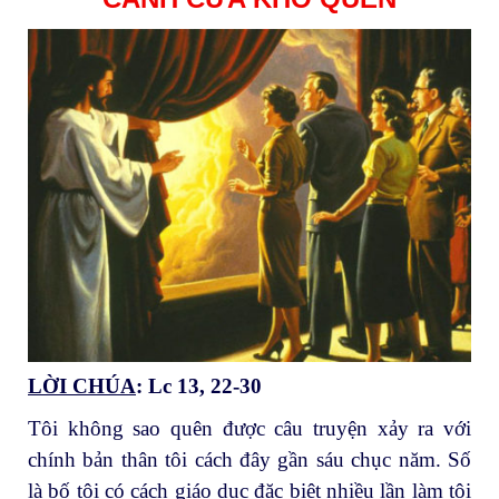
LỜI CHÚA
: Lc 13, 22-30
Tôi không sao quên được câu truyện xảy ra với
chính bản thân tôi cách đây gần sáu chục năm. Số
là bố tôi có cách giáo dục đặc biệt nhiều lần làm tôi