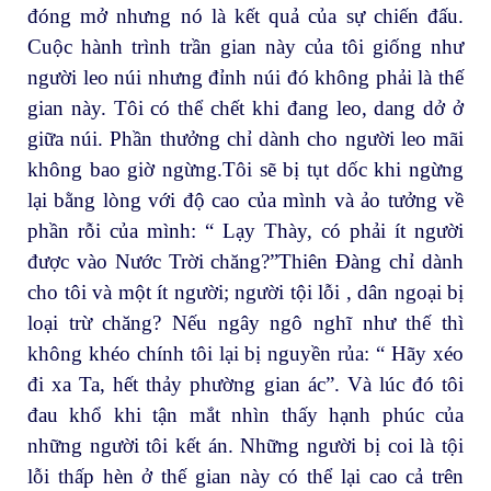
đóng mở nhưng nó là kết quả của sự chiến đấu.
Cuộc hành trình trần gian này của tôi giống như
người leo núi nhưng đỉnh núi đó không phải là thế
gian này. Tôi có thể chết khi đang leo, dang dở ở
giữa núi. Phần thưởng chỉ dành cho người leo mãi
không bao giờ ngừng.Tôi sẽ bị tụt dốc khi ngừng
lại bằng lòng với độ cao của mình và ảo tưởng về
phần rỗi của mình: “ Lạy Thày, có phải ít người
được vào Nước Trời chăng?”Thiên Đàng chỉ dành
cho tôi và một ít người; người tội lỗi , dân ngoại bị
loại trừ chăng? Nếu ngây ngô nghĩ như thế thì
không khéo chính tôi lại bị nguyền rủa: “ Hãy xéo
đi xa Ta, hết thảy phường gian ác”. Và lúc đó tôi
đau khổ khi tận mắt nhìn thấy hạnh phúc của
những người tôi kết án. Những người bị coi là tội
lỗi thấp hèn ở thế gian này có thể lại cao cả trên