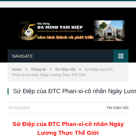
NAVIGATE
»
»
»
Home
Thông tin
Tin Giáo Hội
Sứ Điệp của ĐTC
Phan-xi-cô nhân Ngày Lương Thực Thế Giới
Sứ Điệp của ĐTC Phan-xi-cô nhân Ngày Lươ
ON
26/11/2018
TIN GIÁO HỘI
Sứ Điệp của ĐTC Phan-xi-cô nhân Ngày
Lương Thực Thế Giới