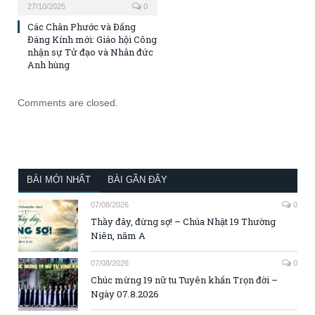
27/10/2025
0
Các Chân Phước và Đấng
Đáng Kính mới: Giáo hội Công
nhận sự Tử đạo và Nhân đức
Anh hùng
Comments are closed.
BÀI MỚI NHẤT
BÀI GẦN ĐÂY
07/08/2026
0
Thầy đây, đừng sợ! – Chúa Nhật 19 Thường
Niên, năm A
07/08/2026
0
Chúc mừng 19 nữ tu Tuyên khấn Trọn đời –
Ngày 07.8.2026