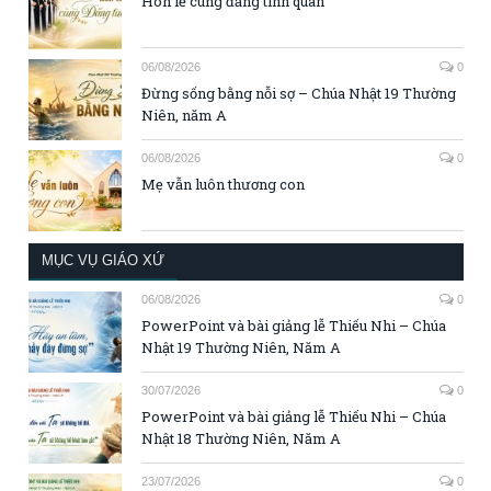
Hôn lễ cùng đấng tình quân
06/08/2026
0
Đừng sống bằng nỗi sợ – Chúa Nhật 19 Thường
Niên, năm A
06/08/2026
0
Mẹ vẫn luôn thương con
MỤC VỤ GIÁO XỨ
06/08/2026
0
PowerPoint và bài giảng lễ Thiếu Nhi – Chúa
Nhật 19 Thường Niên, Năm A
30/07/2026
0
PowerPoint và bài giảng lễ Thiếu Nhi – Chúa
Nhật 18 Thường Niên, Năm A
23/07/2026
0