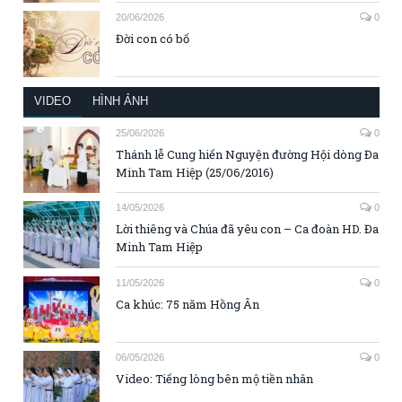
20/06/2026
0
Đời con có bố
VIDEO
HÌNH ẢNH
25/06/2026
0
Thánh lễ Cung hiến Nguyện đường Hội dòng Đa
Minh Tam Hiệp (25/06/2016)
14/05/2026
0
Lời thiêng và Chúa đã yêu con – Ca đoàn HD. Đa
Minh Tam Hiệp
11/05/2026
0
Ca khúc: 75 năm Hồng Ân
06/05/2026
0
Video: Tiếng lòng bên mộ tiền nhân