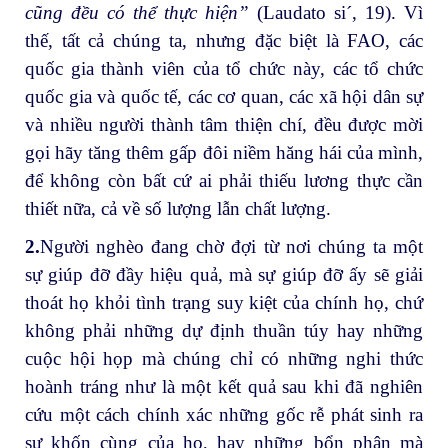
cũng đều có thể thực hiện”
(Laudato si´, 19). Vì
thế, tất cả chúng ta, nhưng đặc biệt là FAO, các
quốc gia thành viên của tổ chức này, các tổ chức
quốc gia và quốc tế, các cơ quan, các xã hội dân sự
và nhiều người thành tâm thiện chí, đều được mời
gọi hãy tăng thêm gấp đôi niềm hăng hái của mình,
để không còn bất cứ ai phải thiếu lương thực cần
thiết nữa, cả về số lượng lẫn chất lượng.
2.
Người nghèo đang chờ đợi từ nơi chúng ta một
sự giúp đỡ đầy hiệu quả, mà sự giúp đỡ ấy sẽ giải
thoát họ khỏi tình trạng suy kiệt của chính họ, chứ
không phải những dự định thuần túy hay những
cuộc hội họp mà chúng chỉ có những nghi thức
hoành tráng như là một kết quả sau khi đã nghiên
cứu một cách chính xác những gốc rễ phát sinh ra
sự khốn cùng của họ, hay những bổn phận mà