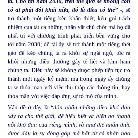
ta. Cho tới năm 2030, trên thế giới sẽ không còn
có ai phải đói khát nữa, đó là điều có thể”
-, sẽ
trở thành một tiếng kêu khẩn thiết, kêu gọi trách
nhiệm của tất cả những nhân vật chủ chốt mà họ đã
nhất trí với chương trình phát triển bền vững cho
tới năm 2030; đề tài ấy sẽ trở thành một tiếng thét
gào để kéo chúng ta ra khỏi sự ngái ngủ, tức ra
khỏi những điều thường gây tê liệt và kìm hãm
chúng ta. Điều này sẽ không được phép tiếp tục trở
thành một ngày kỷ niệm, mà trong ngày ấy chúng
ta sẽ thỏa mãn với việc thu thập các thông tin, hay
thỏa mãn với việc đáp ứng sự tò mò của mình.
Vấn đề ở đây là “
đón nhận những điều khổ đau
xảy ra cho thế giới, để hiểu biết và biến nó thành
nỗi khổ đau của riêng mình, và như thế nhận thức
được đâu là sự đóng góp mà bất cứ cá nhân nào