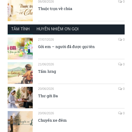
06/08/2026
0
Thuộc trọn về chúa
TÂM TÌNH
HUYỀN NHIỆM ƠN GỌI
27/07/2026
0
Gởi em – người đã được gọi tên
21/06/2026
0
Tấm lưng
20/06/2026
0
Thư gởi Ba
20/06/2026
0
Chuyến xe đêm