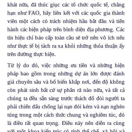
khát nữa, đã thúc giục các tổ chức quốc tế, chẳng
hạn như FAO, hãy liên kết với các quốc gia thành
viên một cách có trách nhiệm hầu bắt đầu và tiến
hành các biện pháp trên bình diện địa phương. Các
tín hiệu chỉ báo cấp toàn cầu sẽ trở nên vô ích nếu
như thực tế bị tách ra xa khỏi những thỏa thuận ấy
trên đường thực hiện.
Từ lý do đó, việc những ưu tiên và những biện
pháp bao gồm trong những dự án lớn được đánh
giá chuyên sâu và bổ biến khắp nơi, đến độ không
còn phát sinh bất cứ sự phân rã nào nữa, và tất cả
chúng ta đều sẵn sàng trước thách đố đòi người ta
phải chiến đấu chống lại nạn đói kém và nạn nghèo
túng trong một cách thức chung và nghiêm túc, đó
là điều rất quan trọng. Điều này nên diễn ra cùng
với một khoa kiến trúc có tính thể chế, xã hội và