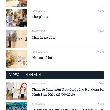
20/06/2026
0
Thư gởi Ba
20/06/2026
0
Chuyến xe đêm
20/06/2026
0
Đời con có bố
VIDEO
HÌNH ẢNH
25/06/2026
0
Thánh lễ Cung hiến Nguyện đường Hội dòng Đa
Minh Tam Hiệp (25/06/2016)
14/05/2026
0
Lời thiêng và Chúa đã yêu con – Ca đoàn HD. Đa