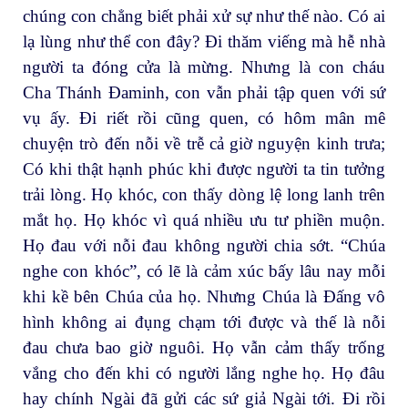
chúng con chẳng biết phải xử sự như thế nào. Có ai
lạ lùng như thể con đây? Đi thăm viếng mà hễ nhà
người ta đóng cửa là mừng. Nhưng là con cháu
Cha Thánh Đaminh, con vẫn phải tập quen với sứ
vụ ấy. Đi riết rồi cũng quen, có hôm mân mê
chuyện trò đến nỗi về trễ cả giờ nguyện kinh trưa;
Có khi thật hạnh phúc khi được người ta tin tưởng
trải lòng. Họ khóc, con thấy dòng lệ long lanh trên
mắt họ. Họ khóc vì quá nhiều ưu tư phiền muộn.
Họ đau với nỗi đau không người chia sớt. “Chúa
nghe con khóc”, có lẽ là cảm xúc bấy lâu nay mỗi
khi kề bên Chúa của họ. Nhưng Chúa là Đấng vô
hình không ai đụng chạm tới được và thế là nỗi
đau chưa bao giờ nguôi. Họ vẫn cảm thấy trống
vắng cho đến khi có người lắng nghe họ. Họ đâu
hay chính Ngài đã gửi các sứ giả Ngài tới. Đi rồi