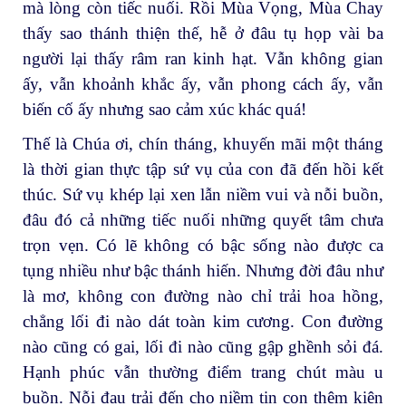
mà lòng còn tiếc nuối. Rồi Mùa Vọng, Mùa Chay
thấy sao thánh thiện thế, hễ ở đâu tụ họp vài ba
người lại thấy râm ran kinh hạt. Vẫn không gian
ấy, vẫn khoảnh khắc ấy, vẫn phong cách ấy, vẫn
biến cố ấy nhưng sao cảm xúc khác quá!
Thế là Chúa ơi, chín tháng, khuyến mãi một tháng
là thời gian thực tập sứ vụ của con đã đến hồi kết
thúc. Sứ vụ khép lại xen lẫn niềm vui và nỗi buồn,
đâu đó cả những tiếc nuối những quyết tâm chưa
trọn vẹn. Có lẽ không có bậc sống nào được ca
tụng nhiều như bậc thánh hiến. Nhưng đời đâu như
là mơ, không con đường nào chỉ trải hoa hồng,
chẳng lối đi nào dát toàn kim cương. Con đường
nào cũng có gai, lối đi nào cũng gập ghềnh sỏi đá.
Hạnh phúc vẫn thường điểm trang chút màu u
buồn. Nỗi đau trải đến cho niềm tin con thêm kiên