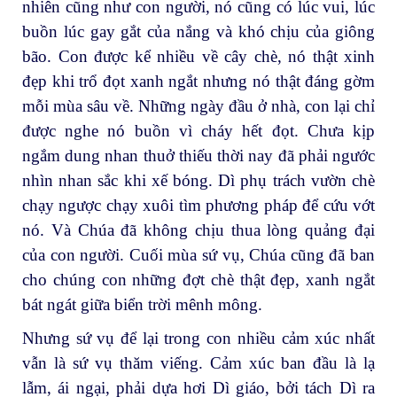
nhiên cũng như con người, nó cũng có lúc vui, lúc
buồn lúc gay gắt của nắng và khó chịu của giông
bão. Con được kể nhiều về cây chè, nó thật xinh
đẹp khi trổ đọt xanh ngắt nhưng nó thật đáng gờm
mỗi mùa sâu về. Những ngày đầu ở nhà, con lại chỉ
được nghe nó buồn vì cháy hết đọt. Chưa kịp
ngắm dung nhan thuở thiếu thời nay đã phải ngước
nhìn nhan sắc khi xế bóng. Dì phụ trách vườn chè
chạy ngược chạy xuôi tìm phương pháp để cứu vớt
nó. Và Chúa đã không chịu thua lòng quảng đại
của con người. Cuối mùa sứ vụ, Chúa cũng đã ban
cho chúng con những đợt chè thật đẹp, xanh ngắt
bát ngát giữa biển trời mênh mông.
Nhưng sứ vụ để lại trong con nhiều cảm xúc nhất
vẫn là sứ vụ thăm viếng. Cảm xúc ban đầu là lạ
lẫm, ái ngại, phải dựa hơi Dì giáo, bởi tách Dì ra