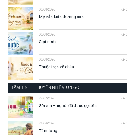
06/08/2026
0
Mẹ vẫn luôn thương con
06/08/2026
0
Giọt nước
06/08/2026
0
Thuộc trọn về chúa
TÂM TÌNH
HUYỀN NHIỆM ƠN GỌI
27/07/2026
0
Gởi em – người đã được gọi tên
21/06/2026
0
Tấm lưng