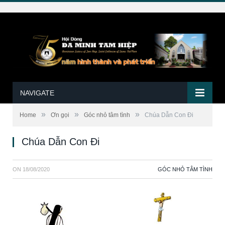
NAVIGATE
»
»
»
Home
Ơn gọi
Góc nhỏ tâm tình
Chúa Dẫn Con Đi
Chúa Dẫn Con Đi
ON
18/08/2020
GÓC NHỎ TÂM TÌNH