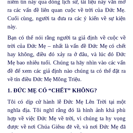
niềm tin này qua dòng lịch sử, tài liệu này vẫn mở
ra các vấn đề liên quan cuộc về trời của Đức Mẹ.
Cuối cùng, người ta đưa ra các ý kiến về sự kiện
này.
Bạn có thể nói rằng người ta giả định về cuộc về
trời của Đức Mẹ – nhất là vấn đề Đức Mẹ có chết
hay không, điều đó xảy ra ở đâu, và lúc đó Đức
Mẹ bao nhiêu tuổi. Chúng ta hãy nhìn vào các vấn
đề để xem các giả định nào chúng ta có thể đặt ra
về tín điều Đức Mẹ Mông Triệu.
1. ĐỨC MẸ CÓ “CHẾT” KHÔNG?
Tôi có dịp cử hành lễ Đức Mẹ Lên Trời tại một
nghĩa địa. Tôi nghĩ rằng đó là hình ảnh khá phù
hợp về việc Đức Mẹ về trời, vì chúng ta hy vọng
được về nơi Chúa Giêsu đẽ về, và nơi Đức Mẹ đã