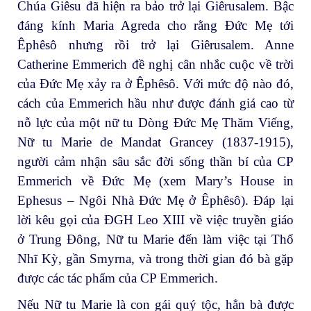
Chúa Giêsu đã hiện ra bảo trở lại Giêrusalem. Bậc
đáng kính Maria Agreda cho rằng Đức Mẹ tới
Êphêsô nhưng rồi trở lại Giêrusalem. Anne
Catherine Emmerich đề nghị cân nhắc cuộc về trời
của Đức Mẹ xảy ra ở Êphêsô. Với mức độ nào đó,
cách của Emmerich hầu như được đánh giá cao từ
nỗ lực của một nữ tu Dòng Đức Mẹ Thăm Viếng,
Nữ tu Marie de Mandat Grancey (1837-1915),
người cảm nhận sâu sắc đời sống thần bí của CP
Emmerich về Đức Mẹ (xem Mary’s House in
Ephesus – Ngôi Nhà Đức Mẹ ở Êphêsô). Đáp lại
lời kêu gọi của ĐGH Leo XIII về việc truyền giáo
ở Trung Đông, Nữ tu Marie đến làm việc tại Thổ
Nhĩ Kỳ, gần Smyrna, và trong thời gian đó bà gặp
được các tác phẩm của CP Emmerich.
Nếu Nữ tu Marie là con gái quý tộc, hẳn bà được