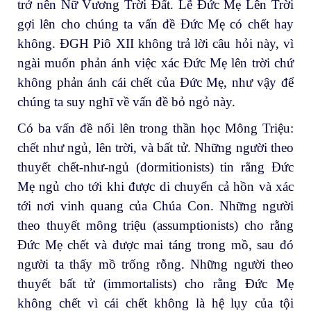
trở nên Nữ Vương Trời Đất. Lễ Đức Mẹ Lên Trời
gợi lên cho chúng ta vấn đề Đức Mẹ có chết hay
không. ĐGH Piô XII không trả lời câu hỏi này, vì
ngài muốn phản ánh việc xác Đức Mẹ lên trời chứ
không phản ánh cái chết của Đức Mẹ, như vậy để
chúng ta suy nghĩ về vấn đề bỏ ngỏ này.
Có ba vấn đề nổi lên trong thần học Mông Triệu:
chết như ngủ, lên trời, và bất tử. Những người theo
thuyết chết-như-ngủ (dormitionists) tin rằng Đức
Mẹ ngủ cho tới khi được di chuyển cả hồn và xác
tới nơi vinh quang của Chúa Con. Những người
theo thuyết mông triệu (assumptionists) cho rằng
Đức Mẹ chết và được mai táng trong mồ, sau đó
người ta thấy mồ trống rỗng. Những người theo
thuyết bất tử (immortalists) cho rằng Đức Mẹ
không chết vì cái chết không là hệ lụy của tội