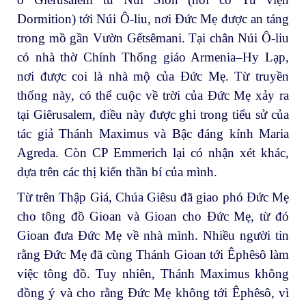
Dormition) tới Núi Ô-liu, nơi Đức Mẹ được an táng
trong mồ gần Vườn Gếtsêmani. Tại chân Núi Ô-liu
có nhà thờ Chính Thống giáo Armenia–Hy Lạp,
nơi được coi là nhà mộ của Đức Mẹ. Từ truyền
thống này, có thể cuộc về trời của Đức Mẹ xảy ra
tại Giêrusalem, điều này được ghi trong tiểu sử của
tác giả Thánh Maximus và Bậc đáng kính Maria
Agreda. Còn CP Emmerich lại có nhận xét khác,
dựa trên các thị kiến thần bí của mình.
Từ trên Thập Giá, Chúa Giêsu đã giao phó Đức Mẹ
cho tông đồ Gioan và Gioan cho Đức Mẹ, từ đó
Gioan đưa Đức Mẹ về nhà mình. Nhiều người tin
rằng Đức Mẹ đã cùng Thánh Gioan tới Êphêsô làm
việc tông đồ. Tuy nhiên, Thánh Maximus không
đồng ý và cho rằng Đức Mẹ không tới Êphêsô, vì