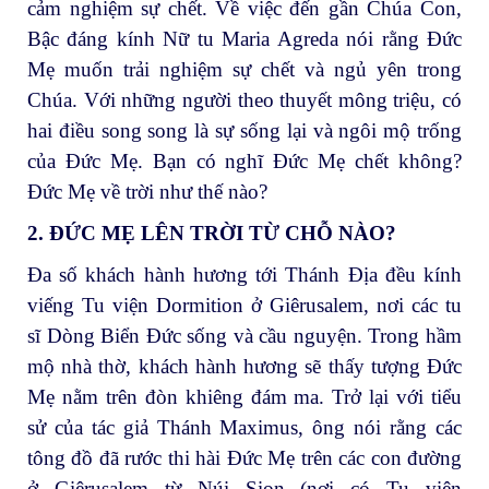
cảm nghiệm sự chết. Về việc đến gần Chúa Con,
Bậc đáng kính Nữ tu Maria Agreda nói rằng Đức
Mẹ muốn trải nghiệm sự chết và ngủ yên trong
Chúa. Với những người theo thuyết mông triệu, có
hai điều song song là sự sống lại và ngôi mộ trống
của Đức Mẹ. Bạn có nghĩ Đức Mẹ chết không?
Đức Mẹ về trời như thế nào?
2. ĐỨC MẸ LÊN TRỜI TỪ CHỖ NÀO?
Đa số khách hành hương tới Thánh Địa đều kính
viếng Tu viện Dormition ở Giêrusalem, nơi các tu
sĩ Dòng Biển Đức sống và cầu nguyện. Trong hầm
mộ nhà thờ, khách hành hương sẽ thấy tượng Đức
Mẹ nằm trên đòn khiêng đám ma. Trở lại với tiểu
sử của tác giả Thánh Maximus, ông nói rằng các
tông đồ đã rước thi hài Đức Mẹ trên các con đường
ở Giêrusalem từ Núi Sion (nơi có Tu viện