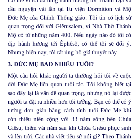
Có thể vì tôi đã từng hành hương tới Thánh Địa và
cầu nguyện vài lần tại Tu viện Dormition và Mộ
Đức Mẹ của Chính Thống giáo. Tôi tin có lịch sử
quan trọng đối với Giêrusalem, vì Nhà Thờ Thánh
Mộ có từ những năm 400. Nếu ngày nào đó tôi có
dịp hành hương tới Êphêsô, có thể tôi sẽ đổi ý.
Nhưng hiện nay, tôi rất ủng hộ giả thuyết này.
3. ĐỨC MẸ BAO NHIÊU TUỔI?
Một câu hỏi khác người ta thường hỏi tôi về cuộc
đời Đức Mẹ liên quan tuổi tác. Tôi không biết tại
sao đây lại là vấn đề quan trọng, nhưng nó lại được
người ta đặt ra nhiều hơn tôi tưởng. Bạn có thể có ý
tưởng đơn giản bằng cách tính tuổi Đức Mẹ khi
còn thiếu niên cộng với 33 năm sống bên Chúa
Giêsu, thêm vài năm sau khi Chúa Giêsu phục sinh
và lên trời. Các nhà viết tiểu sử nói gì? Theo Thánh