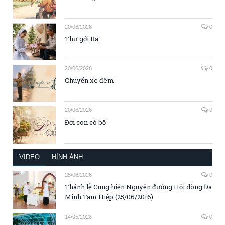
20/06/2026
0
Thư gởi Ba
20/06/2026
0
Chuyến xe đêm
20/06/2026
0
Đời con có bố
VIDEO
HÌNH ẢNH
25/06/2026
0
Thánh lễ Cung hiến Nguyện đường Hội dòng Đa
Minh Tam Hiệp (25/06/2016)
14/05/2026
0