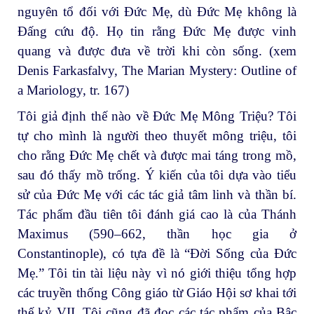
nguyên tổ đối với Đức Mẹ, dù Đức Mẹ không là
Đấng cứu độ. Họ tin rằng Đức Mẹ được vinh
quang và được đưa về trời khi còn sống. (xem
Denis Farkasfalvy, The Marian Mystery: Outline of
a Mariology, tr. 167)
Tôi giả định thế nào về Đức Mẹ Mông Triệu? Tôi
tự cho mình là người theo thuyết mông triệu, tôi
cho rằng Đức Mẹ chết và được mai táng trong mồ,
sau đó thấy mồ trống. Ý kiến của tôi dựa vào tiểu
sử của Đức Mẹ với các tác giả tâm linh và thần bí.
Tác phẩm đầu tiên tôi đánh giá cao là của Thánh
Maximus (590–662, thần học gia ở
Constantinople), có tựa đề là “Đời Sống của Đức
Mẹ.” Tôi tin tài liệu này vì nó giới thiệu tổng hợp
các truyền thống Công giáo từ Giáo Hội sơ khai tới
thế kỷ VII. Tôi cũng đã đọc các tác phẩm của Bậc