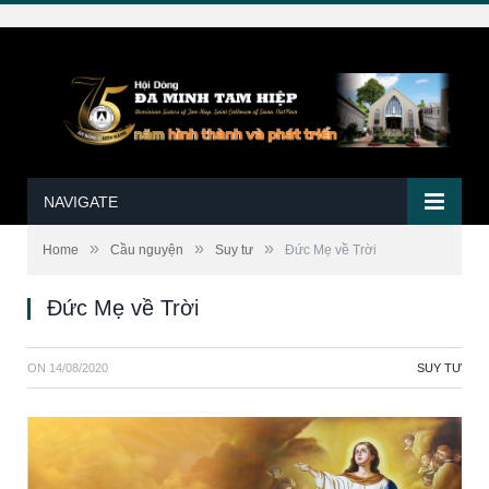
NAVIGATE
»
»
»
Home
Cầu nguyện
Suy tư
Đức Mẹ về Trời
Đức Mẹ về Trời
ON
14/08/2020
SUY TƯ