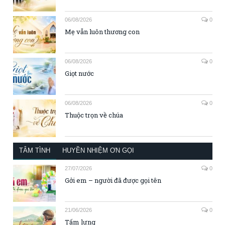
06/08/2026
0
Mẹ vẫn luôn thương con
06/08/2026
0
Giọt nước
06/08/2026
0
Thuộc trọn về chúa
TÂM TÌNH
HUYỀN NHIỆM ƠN GỌI
27/07/2026
0
Gởi em – người đã được gọi tên
21/06/2026
0
Tấm lưng