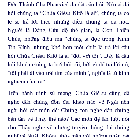
Đức Thánh Cha Phanxicô đã đặt câu hỏi: Nếu ai đó
hỏi chúng ta “Chúa Giêsu Kitô là ai”, chúng ta có
lẽ sẽ trả lời theo những điều chúng ta đã học:
Người là Đấng Cứu độ thế gian, là Con Thiên
Chúa, những điều mà “chúng ta đọc trong Kinh
Tin Kính, nhưng khó hơn một chút là trả lời câu
hỏi Chúa Giêsu Kitô là ai “đối với tôi”. Đây là câu
hỏi khiến chúng ta hơi bối rối, bởi vì để trả lời nó,
“tôi phải đi vào trái tim của mình”, nghĩa là từ kinh
nghiệm của tôi”.
Trên hành trình sứ mạng, Chúa Giê-su cũng đã
nghe dân chúng đồn đại kháo náo về Ngài nên
ngài hỏi các môn đệ: Chúng con nghe dân chúng
bàn tán về Thầy thế nào? Các môn đệ lần lượt nói
cho Thầy nghe về những truyền thông đại chúng
nghĩ về Ngài. Không thỏa mãn với những nhận xét