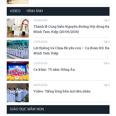
VIDEO
HÌNH ẢNH
25/06/2026
0
Thánh lễ Cung hiến Nguyện đường Hội dòng Đa
Minh Tam Hiệp (25/06/2016)
14/05/2026
0
Lời thiêng và Chúa đã yêu con – Ca đoàn HD. Đa
Minh Tam Hiệp
11/05/2026
0
Ca khúc: 75 năm Hồng Ân
06/05/2026
0
Video: Tiếng lòng bên mộ tiền nhân
GIÁO DỤC MẦM NON