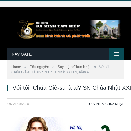
NAVIGATE
»
»
»
Home
Cầu nguyện
Suy niệm Chúa Nhật
Với tôi,
Chúa Giê-su là ai? SN Chúa Nhật XXI TN, năm A
Với tôi, Chúa Giê-su là ai? SN Chúa Nhật XX
ON
21/08/2020
SUY NIỆM CHÚA NHẬT