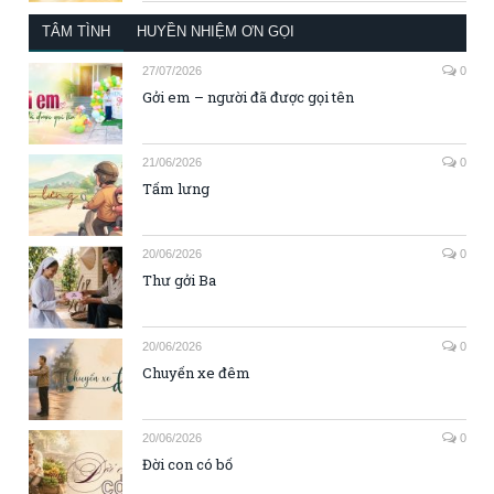
TÂM TÌNH
HUYỀN NHIỆM ƠN GỌI
27/07/2026
0
Gởi em – người đã được gọi tên
21/06/2026
0
Tấm lưng
20/06/2026
0
Thư gởi Ba
20/06/2026
0
Chuyến xe đêm
20/06/2026
0
Đời con có bố