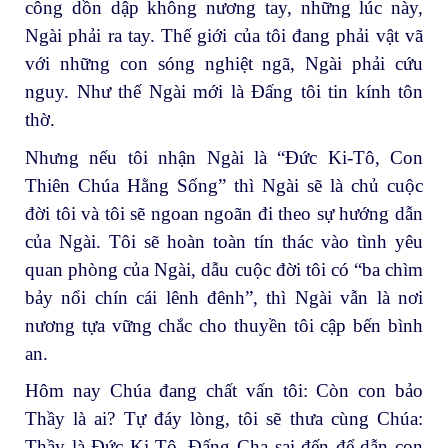
công dồn dập không nương tay, những lúc này,
Ngài phải ra tay. Thế giới của tôi đang phải vật vã
với những con sóng nghiệt ngã, Ngài phải cứu
nguy. Như thế Ngài mới là Đấng tôi tin kính tôn
thờ.
Nhưng nếu tôi nhận Ngài là “Đức Ki-Tô, Con
Thiên Chúa Hằng Sống” thì Ngài sẽ là chủ cuộc
đời tôi và tôi sẽ ngoan ngoãn đi theo sự hướng dẫn
của Ngài. Tôi sẽ hoàn toàn tín thác vào tình yêu
quan phòng của Ngài, dẫu cuộc đời tôi có “ba chìm
bảy nổi chín cái lênh đênh”, thì Ngài vẫn là nơi
nương tựa vững chắc cho thuyền tôi cập bến bình
an.
Hôm nay Chúa đang chất vấn tôi: Còn con bảo
Thầy là ai? Tự đáy lòng, tôi sẽ thưa cùng Chúa:
Thầy là Đức Ki-Tô, Đấng Cha sai đến để dẫn con