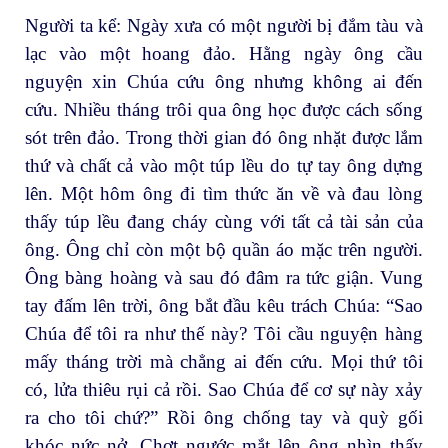
Người ta kể: Ngày xưa có một người bị đắm tàu và
lạc vào một hoang đảo. Hằng ngày ông cầu
nguyện xin Chúa cứu ông nhưng không ai đến
cứu. Nhiều tháng trôi qua ông học được cách sống
sót trên đảo. Trong thời gian đó ông nhặt được lắm
thứ và chất cả vào một túp lều do tự tay ông dựng
lên. Một hôm ông đi tìm thức ăn về và đau lòng
thấy túp lều đang cháy cùng với tất cả tài sản của
ông. Ông chỉ còn một bộ quần áo mặc trên người.
Ông bàng hoàng và sau đó đâm ra tức giận. Vung
tay đấm lên trời, ông bắt đầu kêu trách Chúa: “Sao
Chúa để tôi ra như thế này? Tôi cầu nguyện hàng
mấy tháng trời mà chẳng ai đến cứu. Mọi thứ tôi
có, lửa thiêu rụi cả rồi. Sao Chúa để cơ sự này xảy
ra cho tôi chứ?” Rồi ông chống tay và quỳ gối
khóc nức nở. Chợt ngước mắt lên ông nhìn thấy