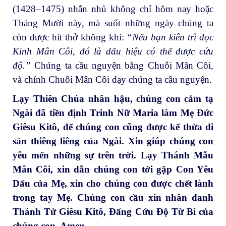
(1428–1475) nhắn nhủ không chỉ hôm nay hoặc
Tháng Mười này, mà suốt những ngày chúng ta
còn được hít thở không khí:
“Nếu bạn kiên trì đọc
Kinh Mân Côi, đó là dấu hiệu có thể được cứu
độ.”
Chúng ta cầu nguyện bằng Chuỗi Mân Côi,
và chính Chuỗi Mân Côi dạy chúng ta cầu nguyện.
Lạy Thiên Chúa nhân hậu, chúng con cảm tạ
Ngài đã tiền định Trinh Nữ Maria làm Mẹ Đức
Giêsu Kitô, để chúng con cũng được kế thừa di
sản thiêng liêng của Ngài.
Xin giúp chúng con
yêu mến những sự trên trời. Lạy Thánh Mẫu
Mân Côi, xin dẫn chúng con tới gặp Con Yêu
Dấu của Mẹ, xin cho chúng con được chết lành
trong tay Mẹ. Chúng con cầu xin nhân danh
Thánh Tử Giêsu Kitô, Đấng Cứu Độ Từ Bi của
chúng con. Amen.