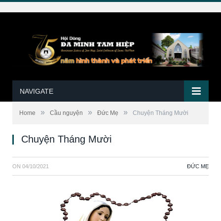
NAVIGATE
»
»
»
Home
Cầu nguyện
Đức Mẹ
Chuyện Tháng Mười
Chuyện Tháng Mười
ON
04/10/2021
ĐỨC MẸ