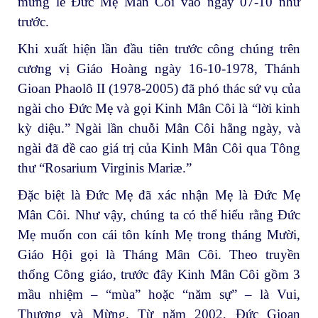
mừng lễ Đức Mẹ Mân Côi vào ngày 07-10 như
trước.
Khi xuất hiện lần đầu tiên trước công chúng trên
cương vị Giáo Hoàng ngày 16-10-1978, Thánh
Gioan Phaolô II (1978-2005) đã phó thác sứ vụ của
ngài cho Đức Mẹ và gọi Kinh Mân Côi là “lời kinh
kỳ diệu.” Ngài lần chuỗi Mân Côi hằng ngày, và
ngài đã đề cao giá trị của Kinh Mân Côi qua Tông
thư “Rosarium Virginis Mariæ.”
Đặc biệt là Đức Mẹ đã xác nhận Mẹ là Đức Mẹ
Mân Côi. Như vậy, chúng ta có thể hiểu rằng Đức
Mẹ muốn con cái tôn kính Mẹ trong tháng Mười,
Giáo Hội gọi là Tháng Mân Côi. Theo truyền
thống Công giáo, trước đây Kinh Mân Côi gồm 3
mầu nhiệm – “mùa” hoặc “năm sự” – là Vui,
Thương và Mừng. Từ năm 2002, Đức Gioan