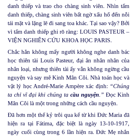
danh thiếp và trao cho chàng sinh viên. Nhìn tấm
danh thiếp, chàng sinh viên bất ngờ xấu hổ đến nỗi
tái mặt và lặng lẽ đi sang toa khác. Tại sao vậy? Bởi
vì tấm danh thiếp ghi rõ ràng: LOUIS PASTEUR –
VIỆN NGHIÊN CỨU KHOA HỌC PARIS.
Chắc hẳn không mấy người không nghe danh bác
học thiên tài Louis Pasteur, đại ân nhân nhân của
nhân loại, nhưng thiên tài ấy vẫn không ngừng cầu
nguyện và say mê Kinh Mân Côi. Nhà toán học và
vật lý học André-Marie Ampère xác định:
“
Chúng
ta chỉ vĩ đại khi chúng ta
cầu nguyện
.”
Đọc Kinh
Mân Côi là một trong những cách cầu nguyện.
Đã hơn một thế kỷ trôi qua kể từ khi Ðức Maria đã
hiện ra tại Fátima, đặc biệt là ngày 13-10-1917,
ngày cuối cùng trong 6 lần hiện ra. Đức Mẹ nhắn