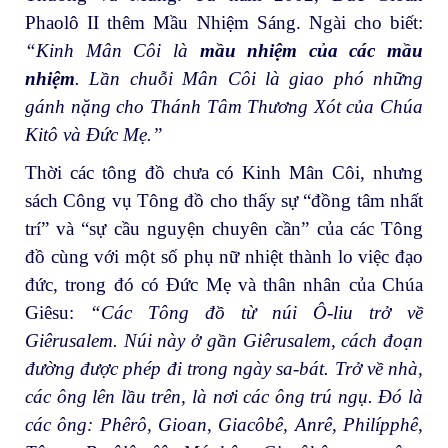
Phaolô II thêm Mầu Nhiệm Sáng. Ngài cho biết:
“Kinh Mân Côi là
mầu nhiệm của các mầu
nhiệm
. Lần chuỗi Mân Côi là giao phó những
gánh nặng cho Thánh Tâm Thương Xót của Chúa
Kitô và Đức Mẹ.”
Thời các tông đồ chưa có Kinh Mân Côi, nhưng
sách Công vụ Tông đồ cho thấy sự “đồng tâm nhất
trí” và “sự cầu nguyện chuyên cần” của các Tông
đồ cùng với một số phụ nữ nhiệt thành lo việc đạo
đức, trong đó có Đức Mẹ và thân nhân của Chúa
Giêsu:
“Các Tông đồ từ núi Ô-liu trở về
Giêrusalem. Núi này ở gần Giêrusalem, cách đoạn
đường được phép đi trong ngày sa-bát. Trở về nhà,
các ông lên lầu trên, là nơi các ông trú ngụ. Đó là
các ông: Phêrô, Gioan, Giacôbê, Anrê, Philípphê,