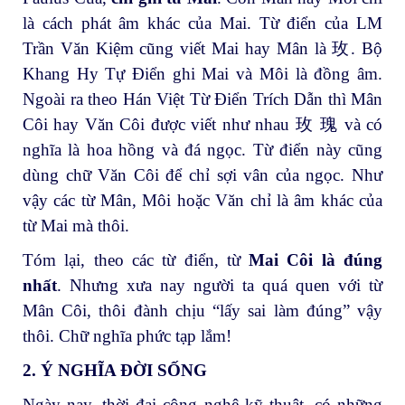
là cách phát âm khác của Mai. Từ điển của LM
Trần Văn Kiệm cũng viết Mai hay Mân là 玫. Bộ
Khang Hy Tự Điển ghi Mai và Môi là đồng âm.
Ngoài ra theo Hán Việt Từ Điển Trích Dẫn thì Mân
Côi hay Văn Côi được viết như nhau 玫 瑰 và có
nghĩa là hoa hồng và đá ngọc. Từ điển này cũng
dùng chữ Văn Côi để chỉ sợi vân của ngọc. Như
vậy các từ Mân, Môi hoặc Văn chỉ là âm khác của
từ Mai mà thôi.
Tóm lại, theo các từ điển, từ
Mai Côi là đúng
nhất
. Nhưng xưa nay người ta quá quen với từ
Mân Côi, thôi đành chịu “lấy sai làm đúng” vậy
thôi. Chữ nghĩa phức tạp lắm!
2. Ý NGHĨA ĐỜI SỐNG
Ngày nay, thời đại công nghệ kỹ thuật, có những