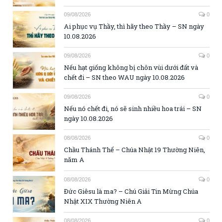
09/08/2026
0
Ai phục vụ Thầy, thì hãy theo Thầy – SN ngày
10.08.2026
09/08/2026
0
Nếu hạt giống không bị chôn vùi dưới đất và
chết đi – SN theo WAU ngày 10.08.2026
09/08/2026
0
Nếu nó chết đi, nó sẽ sinh nhiều hoa trái – SN
ngày 10.08.2026
08/08/2026
0
Chầu Thánh Thể – Chúa Nhật 19 Thường Niên,
năm A
08/08/2026
0
Đức Giêsu là ma? – Chú Giải Tin Mừng Chúa
Nhật XIX Thường Niên A
08/08/2026
0