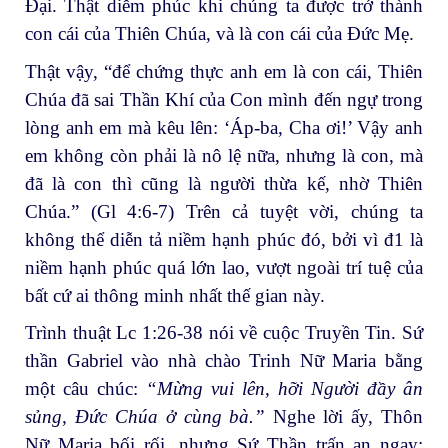
Đại. Thật diễm phúc khi chúng ta được trở thành
con cái của Thiên Chúa, và là con cái của Đức Mẹ.
Thật vậy, “để chứng thực anh em là con cái, Thiên
Chúa đã sai Thần Khí của Con mình đến ngự trong
lòng anh em mà kêu lên: ‘Áp-ba, Cha ơi!’ Vậy anh
em không còn phải là nô lệ nữa, nhưng là con, mà
đã là con thì cũng là người thừa kế, nhờ Thiên
Chúa.” (Gl 4:6-7) Trên cả tuyệt vời, chúng ta
không thể diễn tả niềm hạnh phúc đó, bởi vì đ1 là
niềm hạnh phúc quá lớn lao, vượt ngoài trí tuệ của
bất cứ ai thông minh nhất thế gian này.
Trình thuật Lc 1:26-38 nói về cuộc Truyền Tin. Sứ
thần Gabriel vào nhà chào Trinh Nữ Maria bằng
một câu chúc:
“Mừng vui lên, hỡi Người đầy ân
sủng, Đức Chúa ở cùng bà.”
Nghe lời ấy, Thôn
Nữ Maria bối rối, nhưng Sứ Thần trấn an ngay: