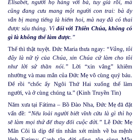
Êlisabét, người họ hàng với bà, tuy già rồi, mà
cũng đang cưu mang một người con trai: bà ấy
vẫn bị mang tiếng là hiếm hoi, mà nay đã có thai
được sáu tháng. Vì
đối với Thiên Chúa, không có
gì là không thể làm được
.”
Thế thì thật tuyệt. Đức Maria thưa ngay:
“Vâng, tôi
đây là nữ tỳ của Chúa, xin Chúa cứ làm cho tôi
như lời sứ thần nói.”
Lời “xin vâng” khiêm
nhường và mau mắn của Đức Mẹ vô cùng quý báu.
Để rồi “chốc ấy Ngôi Thứ Hai xuống thế làm
người, và ở cùng chúng ta.” (Kinh Truyền Tin)
Năm xưa tại Fátima – Bồ Đào Nha, Đức Mẹ đã đặt
vấn đề:
“Nếu loài người biết vĩnh cửu là gì thì họ
sẽ làm mọi thứ để thay đổi cuộc đời.”
Lễ Đức Mẹ
Mân Côi là dịp để tín nhân xét mình về ba mệnh
lệnh Fatima: Canh tân đời sống, tôn sùng Mẫu