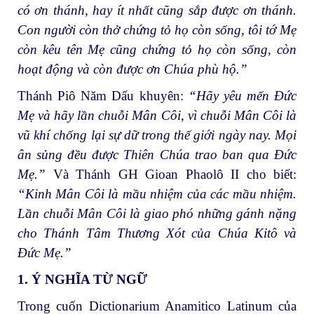
có ơn thánh, hay ít nhất cũng sắp được ơn thánh.
Con người còn thở chứng tỏ họ còn sống, tôi tớ Mẹ
còn kêu tên Mẹ cũng chứng tỏ họ còn sống, còn
hoạt động và còn được ơn Chúa phù hộ.”
Thánh Piô Năm Dấu khuyên:
“Hãy yêu mến Đức
Mẹ và hãy lần chuỗi Mân Côi, vì chuỗi Mân Côi là
vũ khí chống lại sự dữ trong thế giới ngày nay. Mọi
ân sủng đều được Thiên Chúa trao ban qua Đức
Mẹ.”
Và Thánh GH Gioan Phaolô II cho biết:
“Kinh Mân Côi là mầu nhiệm của các mầu nhiệm.
Lần chuỗi Mân Côi là giao phó những gánh nặng
cho Thánh Tâm Thương Xót của Chúa Kitô và
Đức Mẹ.”
1. Ý NGHĨA TỪ NGỮ
Trong cuốn Dictionarium Anamitico Latinum của