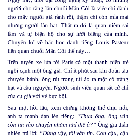
người cho rằng lần chuỗi Mân Côi là việc chỉ dành
cho mấy người già rảnh rỗi, thậm chí còn mỉa mai
những người lần hạt. Thật ra đó là quan niệm sai
lầm và tự biện hộ cho sự lười biếng của mình.
Chuyện kể về bác học danh tiếng Louis Pasteur
liên quan chuỗi Mân Côi thế này…
Trên tuyến xe lửa tới Paris có một thanh niên trẻ
ngồi cạnh một ông già. Chỉ ít phút sau khi đoàn tàu
chuyển bánh, ông rút trong túi áo ra một cỗ tràng
hạt và cầu nguyện. Người sinh viên quan sát cử chỉ
của cụ già với vẻ bực bội.
Sau một hồi lâu, xem chừng không thể chịu nổi,
anh ta mạnh dạn lên tiếng:
“Thưa ông, ông vẫn
còn tin vào chuyện nhảm nhí thế à?”
Ông già thản
nhiên trả lời:
“Đúng vậy, tôi vẫn tin. Còn cậu, cậu