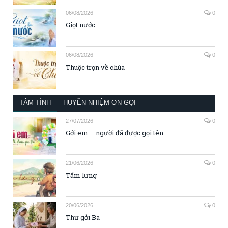
06/08/2026
0
Giọt nước
06/08/2026
0
Thuộc trọn về chúa
TÂM TÌNH
HUYỀN NHIỆM ƠN GỌI
27/07/2026
0
Gởi em – người đã được gọi tên
21/06/2026
0
Tấm lưng
20/06/2026
0
Thư gởi Ba