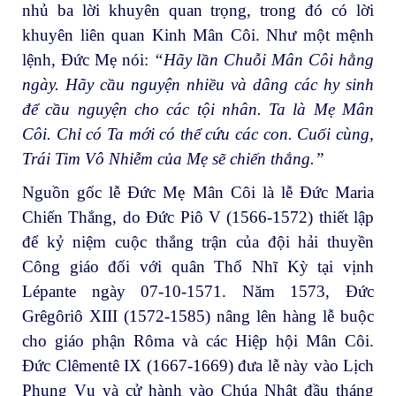
nhủ ba lời khuyên quan trọng, trong đó có lời
khuyên liên quan Kinh Mân Côi. Như một mệnh
lệnh, Đức Mẹ nói:
“Hãy lần Chuỗi Mân Côi hằng
ngày. Hãy cầu nguyện nhiều và dâng các hy sinh
để cầu nguyện cho các tội nhân. Ta là Mẹ Mân
Côi. Chỉ có Ta mới có thể cứu các con. Cuối cùng,
Trái Tim Vô Nhiễm của Mẹ sẽ chiến thắng.”
Nguồn gốc lễ Đức Mẹ Mân Côi là lễ Đức Maria
Chiến Thắng, do Đức Piô V (1566-1572) thiết lập
để kỷ niệm cuộc thắng trận của đội hải thuyền
Công giáo đối với quân Thổ Nhĩ Kỳ tại vịnh
Lépante ngày 07-10-1571. Năm 1573, Đức
Grêgôriô XIII (1572-1585) nâng lên hàng lễ buộc
cho giáo phận Rôma và các Hiệp hội Mân Côi.
Đức Clêmentê IX (1667-1669) đưa lễ này vào Lịch
Phụng Vụ và cử hành vào Chúa Nhật đầu tháng