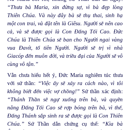
“Thưa bà Maria, xin đừng sợ, vì bà đẹp lòng
Thiên Chúa. Và này đây bà sẽ thụ thai, sinh hạ
một con trai, và đặt tên là Giêsu. Người sẽ nên cao
cả, và sẽ được gọi là Con Đấng Tối Cao. Đức
Chúa là Thiên Chúa sẽ ban cho Người ngai vàng
vua Đavít, tổ tiên Người. Người sẽ trị vì nhà
Giacóp đến muôn đời, và triều đại của Người sẽ vô
cùng vô tận.”
Vẫn chưa hiểu hết ý, Đức Maria nghiêm túc thưa
với sứ thần:
“Việc ấy sẽ xảy ra cách nào, vì tôi
không biết đến việc vợ chồng!”
Sứ thần xác định:
“Thánh Thần sẽ ngự xuống trên bà, và quyền
năng Đấng Tối Cao sẽ rợp bóng trên bà, vì thế,
Đấng Thánh sắp sinh ra sẽ được gọi là Con Thiên
Chúa.”
Sứ Thần dẫn chứng cụ thể:
“Kìa bà