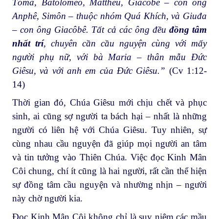
Tôma, Batôlômêô, Mátthêu, Giacôbê – con ông
Anphê, Simôn – thuộc nhóm Quá Khích, và Giuđa
– con ông Giacôbê. Tất cả các ông đều
đồng tâm
nhất trí
, chuyên cần cầu nguyện cùng với mấy
người phụ nữ, với bà Maria – thân mẫu Đức
Giêsu, và với anh em của Đức Giêsu.”
(Cv 1:12-
14)
Thời gian đó, Chúa Giêsu mới chịu chết và phục
sinh, ai cũng sợ người ta bách hại – nhất là những
người có liên hệ với Chúa Giêsu. Tuy nhiên, sự
cùng nhau cầu nguyện đã giúp mọi người an tâm
và tin tưởng vào Thiên Chúa. Việc đọc Kinh Mân
Côi chung, chí ít cũng là hai người, rất cần thể hiện
sự đồng tâm cầu nguyện và nhường nhịn – người
này chờ người kia.
Đọc Kinh Mân Côi không chỉ là suy niệm các mầu