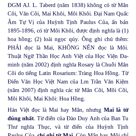
ĐGM AJ. L. Taberd (năm 1838) không có từ Mân
Côi, Văn Côi, Mai Khôi, Môi Khôi. Đại Nam Quấc
Âm Tự Vị của Huỳnh Tịnh Paulus Của, ấn bản
1895-1896, có từ Môi Khôi, được định nghĩa là (1)
hoa hồng; (2) loài ngọc qúy. Ông ghi chú thêm:
PHẢI đọc là Mai, KHÔNG NÊN đọc là Môi.
Thuật Ngữ Thần Học Anh Việt của Học Viện Đa-
minh (năm 2002) định nghĩa Rosary là Chuỗi Mân
Côi do tiếng Latin Rosarium: Tràng Hoa Hồng. Từ
Điển Văn Học Việt Nam của Lm Trần Văn Kiệm
(năm 2007) định nghĩa các từ Mân Côi, Môi Côi,
Môi Khôi, Mai Khôi: Hoa Hồng.
Hán Việt đọc là Mai hay Mân, nhưng
Mai là từ
đúng nhất
. Từ điển của Đào Duy Anh của Ban Tu
Thư nghĩa Thục, và từ điển của Huỳnh Tịnh
Paulus Của,
chỉ ghi từ Mai
. Còn Mân hay Môi chỉ