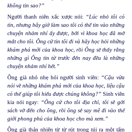
không tin sao?”
Người thanh niên xấc xược nói:
“Lúc nh
ỏ
tôi có
tin, nh
ư
ng b
â
y gi
ờ
làm sao tôi có th
ể
tin vào nh
ữ
ng
chuy
ệ
n nh
ả
m nhí
ấ
y
đượ
c, b
ở
i vì khoa h
ọ
c
đ
ã
m
ở
m
ắ
t cho tôi. Ông c
ứ
tin tôi
đ
i v
à
h
ã
y h
ọ
c h
ỏ
i nh
ữ
ng
khám phá m
ớ
i c
ủ
a khoa h
ọ
c, r
ồ
i Ông s
ẽ
th
ấ
y r
ằ
ng
nh
ữ
ng gì Ông tin t
ừ
tr
ướ
c
đế
n nay
đề
u là nh
ữ
ng
chuy
ệ
n nh
ả
m nhí h
ế
t.”
Ông già nhỏ nhẹ hỏi người sinh viên:
“
C
ậ
u v
ừ
a
nói v
ề
nh
ữ
ng khám phá m
ớ
i c
ủ
a khoa h
ọ
c, li
ệ
u c
ậ
u
có th
ể
giúp tôi hi
ể
u
đượ
c chúng không
?
”
Sinh viên
kia nói ngay:
“
Ông c
ứ
cho tôi
đị
a ch
ỉ
, tôi s
ẽ
g
ở
i
sách v
ở
đế
n cho
ông
, r
ồ
i
ông
s
ẽ
say mê
đ
i v
à
o th
ế
gi
ớ
i phong phú c
ủ
a khoa h
ọ
c cho mà xem
.”
Ông già thản nhiên từ từ rút trong túi ra một tấm