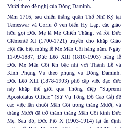
Mười theo đề nghị của Dòng Đaminh.
Năm 1716, sau chiến thắng quân Thổ Nhĩ Kỳ tại
Temeswar và Corfu ở ven biển Hy Lạp, các giáo
hữu gọi Đức Mẹ là Mẹ Chiến Thắng, và rồi Đức
Clêmentê XI (1700-1721) truyền cho khắp Giáo
Hội đặc biệt mừng lễ Mẹ Mân Côi hàng năm. Ngày
11-09-1887, Đức Lêô XIII (1810-1903) nâng lễ
Đức Mẹ Mân Côi lên bậc nhì với Thánh Lễ và
Kinh Phụng Vụ theo phụng vụ Dòng Đaminh.
Ðức Lêô XIII (1878-1903) phổ cập việc đạo đức
này khắp thế giới qua Thông điệp “Supremi
Apostolatus Officio” (Sứ Vụ Tông Đồ Cao Cả) đề
cao việc lần chuỗi Mân Côi trong tháng Mười, và
tháng Mười đã trở thành tháng Mân Côi kính Đức
Mẹ. Sau đó, Đức Piô X (1903-1914) lại ấn định