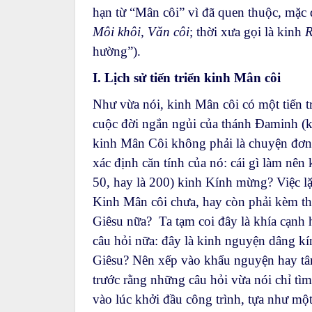
hạn từ “Mân côi” vì đã quen thuộc, mặc d
Môi khôi, Văn côi
; thời xưa gọi là kinh
R
hường”).
I. Lịch sử tiến triển kinh Mân côi
Như vừa nói, kinh Mân côi có một tiến tr
cuộc đời ngắn ngủi của thánh Đaminh (k.
kinh Mân Côi không phải là chuyện đơn gi
xác định căn tính của nó: cái gì làm nên
50, hay là 200) kinh Kính mừng? Việc lặ
Kinh Mân côi chưa, hay còn phải kèm t
Giêsu nữa? Ta tạm coi đây là khía cạnh 
câu hỏi nữa: đây là kinh nguyện dâng 
Giêsu? Nên xếp vào khẩu nguyện hay t
trước rằng những câu hỏi vừa nói chỉ tì
vào lúc khởi đầu công trình, tựa như một