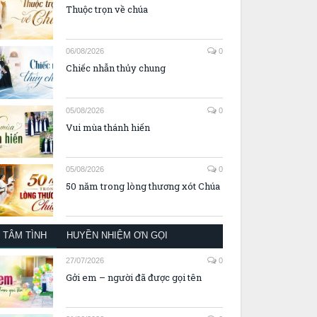
Thuộc trọn về chúa
06/08/2026
0
Chiếc nhẫn thủy chung
05/08/2026
0
Vui mùa thánh hiến
05/08/2026
0
50 năm trong lòng thương xót Chúa
TÂM TÌNH
HUYỀN NHIỆM ƠN GỌI
27/07/2026
0
Gởi em – người đã được gọi tên