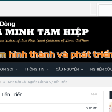
ƠN GỌI
THÔNG TIN
CẦU NGUYỆN
NGHIÊN CỨ
»
ẹ
Kinh Mân Côi: Nguồn Gốc Và Sự Tiến Triển
Tiến Triển
0
ĐỨC MẸ