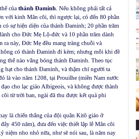
 thế của
thánh Đaminh
. Nếu không phải tất cả
n với kinh Mân côi, thì ngược lại, có đến 80 phần
 có sự hiện diện của thánh Đaminh; 20 phần trăm
m dành cho Đức Mẹ Lộ-đức và 10 phần trăm dành
ện ra này, Đức Mẹ đều mang tràng chuỗi và
không có thánh Đaminh đi kèm; nhưng mỗi khi đề
ông thể nào vắng bóng thánh Đaminh. Theo tục
àng hạt cho thánh Đaminh, và thậm chí người ta
 đó là vào năm 1208, tại Prouilhe (miền Nam nước
đạo cho lạc giáo Albigeois, và không được thành
ôi từ trời ban, ngài đã thu được kết quả phi
ay là chiến thắng của đội quân Kitô giáo ở
 đây 450 năm), đưa đến việc thiết lập lễ Mân côi
kỷ niệm nho nhỏ nữa, như sẽ nói sau, là năm nay