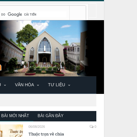
U
VĂN HÓA
TƯ LIỆU
BÀI MỚI NHẤT
BÀI GẦN ĐÂY
06/08/2026
0
Thuộc trọn về chúa