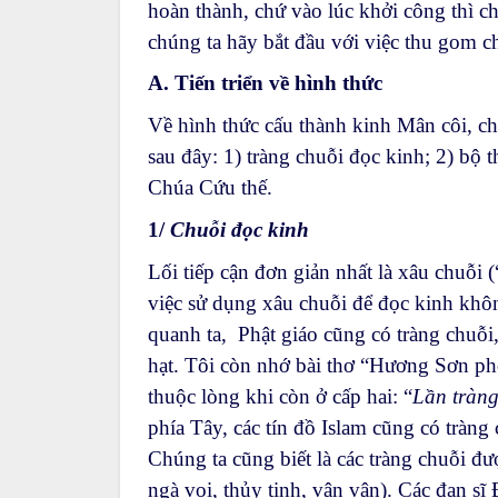
hoàn thành, chứ vào lúc khởi công thì c
chúng ta hãy bắt đầu với việc thu gom chấ
A. Tiến triển về hình thức
Về hình thức cấu thành kinh Mân côi, chún
sau đây: 1) tràng chuỗi đọc kinh; 2) bộ 
Chúa Cứu thế.
1/
Chuỗi đọc kinh
Lối tiếp cận đơn giản nhất là xâu chuỗi (
việc sử dụng xâu chuỗi để đọc kinh khôn
quanh ta, Phật giáo cũng có tràng chuỗi
hạt. Tôi còn nhớ bài thơ “Hương Sơn p
thuộc lòng khi còn ở cấp hai: “
Lần tràn
phía Tây, các tín đồ Islam cũng có tràn
Chúng ta cũng biết là các tràng chuỗi đư
ngà voi, thủy tinh, vân vân). Các đan s