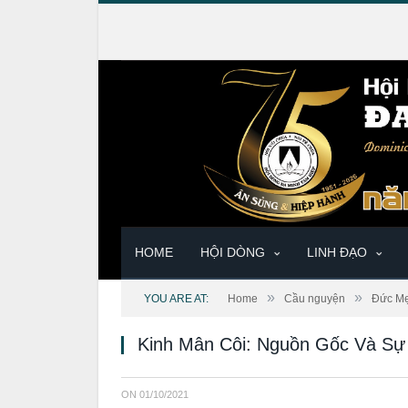
HOME
HỘI DÒNG
LINH ĐẠO
»
»
YOU ARE AT:
Home
Cầu nguyện
Đức M
Kinh Mân Côi: Nguồn Gốc Và Sự 
ON
01/10/2021