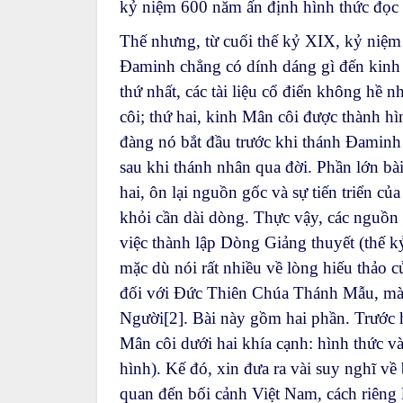
kỷ niệm 600 năm ấn định hình thức đọc
Thế nhưng, từ cuối thế kỷ XIX, kỷ niệm t
Đaminh chẳng có dính dáng gì đến kinh M
thứ nhất, các tài liệu cổ điển không hề
côi; thứ hai, kinh Mân côi được thành hì
đàng nó bắt đầu trước khi thánh Đaminh
sau khi thánh nhân qua đời. Phần lớn b
hai, ôn lại nguồn gốc và sự tiến triển củ
khỏi cần dài dòng. Thực vậy, các nguồn s
việc thành lập Dòng Giảng thuyết (thế k
mặc dù nói rất nhiều về lòng hiếu thảo 
đối với Đức Thiên Chúa Thánh Mẫu, mà d
Người
[2]
. Bài này gồm hai phần. Trước h
Mân côi dưới hai khía cạnh: hình thức và
hình). Kế đó, xin đưa ra vài suy nghĩ về
quan đến bối cảnh Việt Nam, cách riêng 