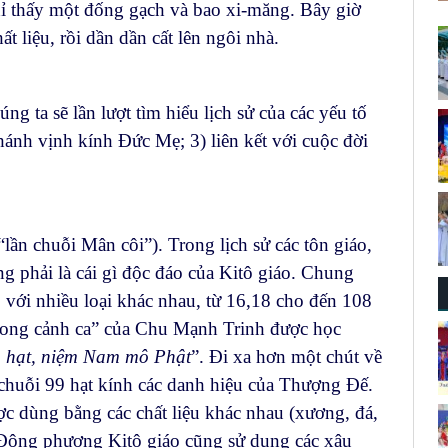
hỉ thấy một đống gạch và bao xi-măng. Bây giờ
t liệu, rồi dần dần cất lên ngôi nhà.
g ta sẽ lần lượt tìm hiểu lịch sử của các yếu tố
thánh vịnh kính Đức Mẹ; 3) liên kết với cuộc đời
“lần chuỗi Mân côi”). Trong lịch sử các tôn giáo,
g phải là cái gì độc đáo của Kitô giáo. Chung
, với nhiều loại khác nhau, từ 16,18 cho đến 108
hong cảnh ca” của Chu Mạnh Trinh được học
g hạt, niệm Nam mô Phật
”. Đi xa hơn một chút về
g chuỗi 99 hạt kính các danh hiệu của Thượng Đế.
ợc dùng bằng các chất liệu khác nhau (xương, đá,
ĩ Đông phương Kitô giáo cũng sử dụng các xâu