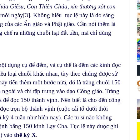
húa Giêsu, Con Thiên Chúa, xin thương xót con
ần mỗi ngày
[3]
. Không hiểu tục lệ này là do sáng
ng của các Ấn giáo và Phật giáo. Cần nói thêm là
g chế ra những chuỗi hạt đắt tiền, mà chỉ dùng
dụng cụ để đếm, và cụ thể là đếm các kinh đọc
iều loại chuỗi khác nhau, tùy theo chúng được sử
hãy tiến thêm một bước nữa, đó là tràng chuỗi 150
a ngoài và chỉ tập trung vào đạo Công giáo. Tràng
 để đọc 150 thánh vịnh. Nên biết là cho đến công
 đọc trọn bộ thánh vịnh (cuộc cải tổ dưới thời
kỳ 4 tuần như hiện nay). Các tu sĩ nào không
 vịnh bằng 150 kinh Lạy Cha. Tục lệ này được ghi
c) vào
thế kỷ X
.