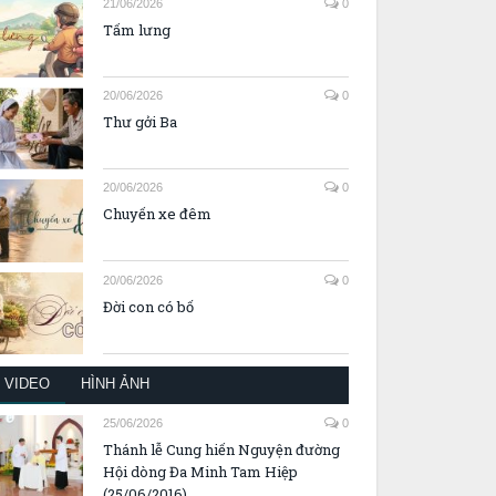
21/06/2026
0
Tấm lưng
20/06/2026
0
Thư gởi Ba
20/06/2026
0
Chuyến xe đêm
20/06/2026
0
Đời con có bố
VIDEO
HÌNH ẢNH
25/06/2026
0
Thánh lễ Cung hiến Nguyện đường
Hội dòng Đa Minh Tam Hiệp
(25/06/2016)