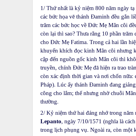
1/ Thứ nhất là kỷ niệm 800 năm ngày tạ
các bức họa vẽ thánh Đaminh đều gắn liề
trăm các bức học về Đức Mẹ Mân côi đều
còn lại thì sao? Thưa rằng 10 phần tră
cho Đức Mẹ Fatima. Trong cả hai lần hi
khuyến khích đọc kinh Mân côi nhưng 
cập đến nguồn gốc kinh Mân côi thì kh
truyền, chính Đức Mẹ đã hiện ra trao tr
còn xác định thời gian và nơi chốn nữa:
Pháp). Lúc ấy thánh Đaminh đang giảng 
công cho lắm; thế nhưng nhờ chuỗi Mân c
thường.
2/ Kỷ niệm thứ hai đáng nhớ trong năm n
Lepanto
, ngày 7/10/1571 (nghĩa là cách
trong lịch phụng vụ. Ngoài ra, còn một 