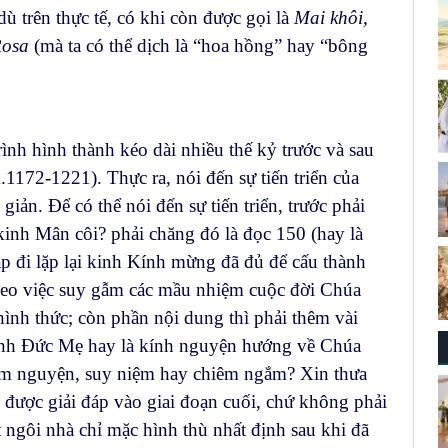
ù trên thực tế, có khi còn được gọi là
Mai khôi,
osa
(mà ta có thể dịch là “hoa hồng” hay “bông
ình hình thành kéo dài nhiều thế kỷ trước và sau
1172-1221). Thực ra, nói đến sự tiến triển của
ản. Để có thể nói đến sự tiến triển, trước phải
 kinh Mân côi? phải chăng đó là đọc 150 (hay là
p đi lặp lại kinh Kính mừng đã đủ để cấu thành
heo việc suy gẫm các mầu nhiệm cuộc đời Chúa
hình thức; còn phần nội dung thì phải thêm vài
kính Đức Mẹ hay là kính nguyện hướng về Chúa
âm nguyện, suy niệm hay chiêm ngắm? Xin thưa
m được giải đáp vào giai đoạn cuối, chứ không phải
 ngôi nhà chỉ mặc hình thù nhất định sau khi đã