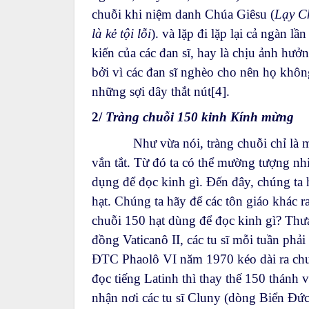
chuỗi khi niệm danh Chúa Giêsu (
Lạy C
là kẻ tội lỗi
). và lặp đi lặp lại cả ngàn l
kiến của các đan sĩ, hay là chịu ảnh hưở
bởi vì các đan sĩ nghèo cho nên họ khôn
những sợi dây thắt nút
[4]
.
2/
Tràng chuỗi 150 kinh Kính mừng
Như vừa nói, tràng chuỗi chỉ là một 
vắn tắt. Từ đó ta có thể mường tượng nh
dụng để đọc kinh gì. Đến đây, chúng ta 
hạt. Chúng ta hãy để các tôn giáo khác r
chuỗi 150 hạt dùng để đọc kinh gì? Thưa
đồng Vaticanô II, các tu sĩ mỗi tuần phải
ĐTC Phaolô VI năm 1970 kéo dài ra chu 
đọc tiếng Latinh thì thay thế 150 thánh
nhận nơi các tu sĩ Cluny (dòng Biển Đứ