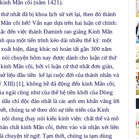
 kinh Mân côi (năm 1421).
hứ nhất đã bị khoa lịch sử xét lại, theo đó thánh
ân côi hết! Vấn nạn dựa trên hai luận cứ chính:
 nhắc đến việc thánh Đaminh rao giảng Kinh Mân
nh qua một tiến trình kéo dài nhiều thế kỷ: một
 xuất hiện, đàng khác nó hoàn tất gần 300 năm
ài nói chuyện hôm nay được dành cho luận cứ thứ
a kinh Mân côi, bởi vì luận cứ thứ nhất đơn giản,
ử liệu đầu tiên kể lại cuộc đời của thánh nhân và
ỷ XIII)
[1]
, không hề đả động đến kinh Mân côi,
của ngài cũng như của thế hệ tiên khởi của Dòng
ấu chỉ độc đáo nhất là các anh em khấn vâng lời
ết, chúng ta sẽ theo dõi sự tiến triển của Kinh
 nội dung (hay nói kiểu kinh viện: chất thể và mô
 bản chất kinh Mân côi, thêm vào vài nhận xét liên
là chuyện từ ngữ. Tạm thời, chúng ta tạm dùng