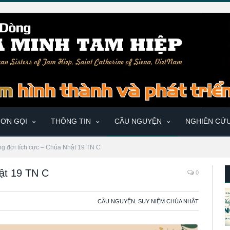
ƠN GỌI
THÔNG TIN
CẦU NGUYỆN
NGHIÊN CỨ
g đợi tích cực – Chúa Nhật 19 TN C
ật 19 TN C
0
CẦU NGUYỆN
,
SUY NIỆM CHÚA NHẬT