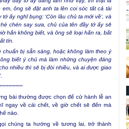
óc kẻ ăn người ở, để cấp phát phần thóc gạo
hấy đầy tớ ấy đang làm như vậy, thì thật là
em, ông sẽ đặt anh ta lên coi sóc tất cả tài
ớ ấy nghĩ bụng: ‘Còn lâu chủ ta mới về’, và
 chè chén say sưa, chủ của tên đầy tớ ấy sẽ
 hắn không biết, và ông sẽ loại hắn ra, bắt
t tín.
g chuẩn bị sẵn sàng, hoặc không làm theo ý
không biết ý chủ mà làm những chuyện đáng
 cho nhiều thì sẽ bị đòi nhiều, và ai được giao
.
****************
ững bài thường được chọn để cử hành lễ an
ĩ ngay về cái chết, về giờ chết sẽ đến mà
thế nào.