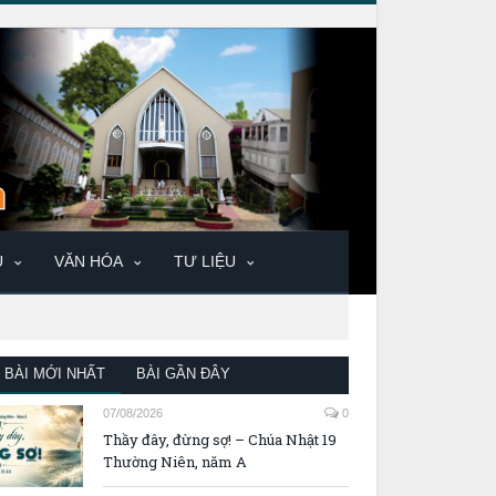
U
VĂN HÓA
TƯ LIỆU
BÀI MỚI NHẤT
BÀI GẦN ĐÂY
07/08/2026
0
Thầy đây, đừng sợ! – Chúa Nhật 19