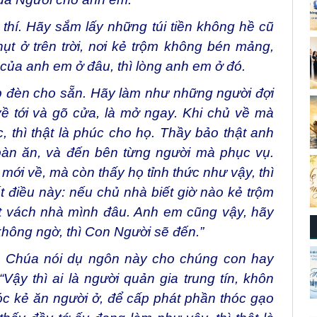
đệ rằng: “Hỡi đoàn chiên nhỏ bé, đừng sợ, vì
ủa Người cho anh em.
thí. Hãy sắm lấy những túi tiền không hề cũ
ụt ở trên trời, nơi kẻ trộm không bén mảng,
của anh em ở đâu, thì lòng anh em ở đó.
p đèn cho sẵn. Hãy làm như những người đợi
về tới và gõ cửa, là mở ngay. Khi chủ về mà
, thì thật là phúc cho họ. Thầy bảo thật anh
bàn ăn, và đến bên từng người mà phục vụ.
ới về, mà còn thấy họ tỉnh thức như vậy, thì
t điều này: nếu chủ nhà biết giờ nào kẻ trộm
t vách nhà mình đâu. Anh em cũng vậy, hãy
không ngờ, thì Con Người sẽ đến.”
a, Chúa nói dụ ngôn này cho chúng con hay
Vậy thì ai là người quản gia trung tín, khôn