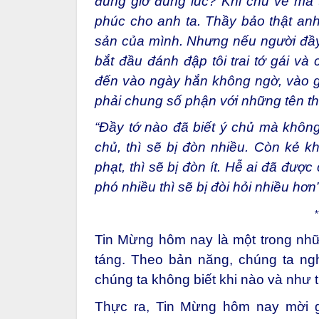
ngoan, mà ông chủ sẽ đặt lên coi s
đúng giờ đúng lúc? Khi chủ về mà t
phúc cho anh ta. Thầy bảo thật anh 
sản của mình. Nhưng nếu người đầy t
bắt đầu đánh đập tôi trai tớ gái và
đến vào ngày hắn không ngờ, vào giờ
phải chung số phận với những tên thấ
“Đầy tớ nào đã biết ý chủ mà khôn
chủ, thì sẽ bị đòn nhiều. Còn kẻ 
phạt, thì sẽ bị đòn ít. Hễ ai đã được
phó nhiều thì sẽ bị đòi hỏi nhiều hơn”
*
Tin Mừng hôm nay là một trong nh
táng. Theo bản năng, chúng ta ngh
chúng ta không biết khi nào và như 