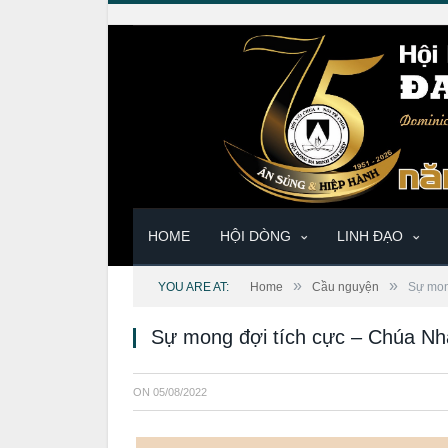
HOME
HỘI DÒNG
LINH ĐẠO
»
»
YOU ARE AT:
Home
Cầu nguyện
Sự mon
Sự mong đợi tích cực – Chúa Nh
ON
05/08/2022