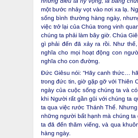
Trong bài đọc 1, tác giả thư gửi tín
những điều ta hy vọng, là bằng chứ
một bước nhảy vọt vào nơi xa lạ. N
sống bình thường hàng ngày, nhưng
việc trở lại của Chúa trong vinh qu
chúng ta phải làm bây giờ. Chúa Gi
gì phải đến đã xảy ra rồi. Như thế
nghĩa cho mọi hoạt động con ngườ
nghĩa cho con đường.
Đức Giêsu nói: “Hãy canh thức… hãy
trong đức tin, giờ gặp gỡ với Thiên
ngày của cuộc sống chúng ta và có
khi Người rất gần gũi với chúng ta 
ta qua việc rước Thánh Thể. Nhưng
những người bất hạnh mà chúng ta
ta đã đến thăm viếng, và qua khu