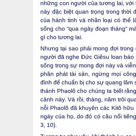
Thực ra, Tin Mừng hôm nay mời gọ
những con người của tương lai, với 
này đặc biệt quan trọng trong thời đ
của hành tinh và nhân loại có thể 
sống cho “qua ngày đoạn tháng” m
gì cho tương lai.
Nhưng tại sao phải mong đợi trong 
người đã nghe Đức Giêsu loan báo là
sống trong sự mong đợi này và viễn
phân phát tài sản, ngừng mọi công
đình để chuẩn bị cho sự quang lâm s
thánh Phaolô cho chúng ta biết rằng
cảnh này. Và rồi, tháng, năm trôi q
nỗi Phaolô đã khuyên các Kitô hữu q
ngày của họ, do đó có câu nổi tiến