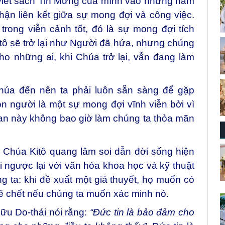
 viết sách Tin Mừng của mình vào những năm
ận liên kết giữa sự mong đợi và công việc.
rong viễn cảnh tốt, đó là sự mong đợi tích
itô sẽ trở lại như Người đã hứa, nhưng chúng
ho những ai, khi Chúa trở lại, vẫn đang làm
Chúa đến nên ta phải luôn sẵn sàng để gặp
n người là một sự mong đợi vĩnh viễn bởi vì
ian này không bao giờ làm chúng ta thỏa mãn
nh Chúa Kitô quang lâm soi dẫn đời sống hiện
 đi ngược lại với văn hóa khoa học và kỹ thuật
 ta: khi đề xuất một giả thuyết, họ muốn có
 sẽ chết nếu chúng ta muốn xác minh nó.