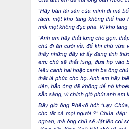
Khi ấy, Đức Giê-su nói với các môn 
Cha anh em đã vui lòng ban Nước c
“Hãy bán tài sản của mình đi mà bố 
rách, một kho tàng không thể hao h
mối mọt không đục phá. Vì kho tàng 
“Anh em hãy thắt lưng cho gọn, thắ
chủ đi ăn cưới về, để khi chủ vừa 
thấy những đầy tớ ấy đang tỉnh thức
em: chủ sẽ thắt lưng, đưa họ vào 
Nếu canh hai hoặc canh ba ông chủ m
thật là phúc cho họ. Anh em hãy biế
đến, hẳn ông đã không để nó khoé
sẵn sàng, vì chính giờ phút anh em 
Bấy giờ ông Phê-rô hỏi: “Lạy Chú
cho tất cả mọi người ?” Chúa đáp: “