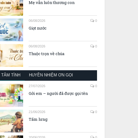
06/08/2026
0
Mẹ vẫn luôn thương con
06/08/2026
0
Giọt nước
06/08/2026
0
Thuộc trọn về chúa
TÂM TÌNH
HUYỀN NHIỆM ƠN GỌI
27/07/2026
0
Gởi em – người đã được gọi tên
21/06/2026
0
Tấm lưng