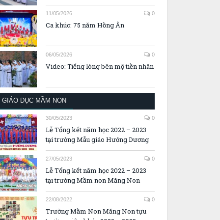
Lời thiêng và Chúa đã yêu con – Ca
đoàn HD. Đa Minh Tam Hiệp
11/05/2026
0
Ca khúc: 75 năm Hồng Ân
06/05/2026
0
Video: Tiếng lòng bên mộ tiền nhân
GIÁO DỤC MẦM NON
30/05/2023
0
Lễ Tổng kết năm học 2022 – 2023
tại trường Mẫu giáo Hướng Dương
27/05/2023
0
Lễ Tổng kết năm học 2022 – 2023
tại trường Mầm non Măng Non
22/08/2022
0