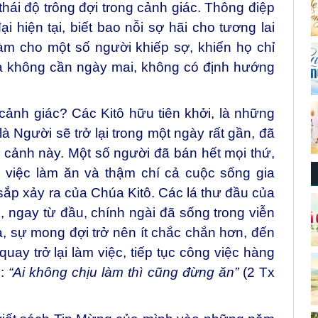
i chúng ta hướng về tương lai, trở thành
thái độ trông đợi trong cảnh giác. Thông điệp
ại hiện tại, biết bao nỗi sợ hãi cho tương lai
làm cho một số người khiếp sợ, khiến họ chỉ
à không cần ngày mai, không có định hướng
cảnh giác? Các Kitô hữu tiên khởi, là những
 Người sẽ trở lại trong một ngày rất gần, đã
 cảnh này. Một số người đã bán hết mọi thứ,
 việc làm ăn và thậm chí cả cuộc sống gia
ắp xảy ra của Chúa Kitô. Các lá thư đầu của
, ngay từ đầu, chính ngài đã sống trong viễn
ua, sự mong đợi trở nên ít chắc chắn hơn, đến
uay trở lại làm việc, tiếp tục công việc hàng
g:
“Ai không chịu làm thì cũng đừng ăn”
(2 Tx