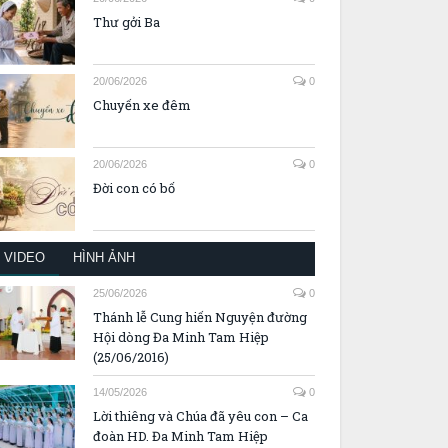
20/06/2026
0
Thư gởi Ba
20/06/2026
0
Chuyến xe đêm
20/06/2026
0
Đời con có bố
VIDEO
HÌNH ẢNH
25/06/2026
0
Thánh lễ Cung hiến Nguyện đường
Hội dòng Đa Minh Tam Hiệp
(25/06/2016)
14/05/2026
0