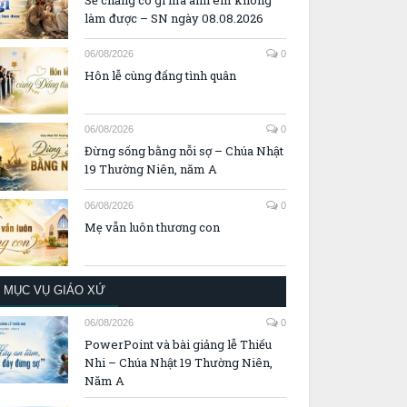
07/08/2026
0
Sẽ chẳng có gì mà anh em không
làm được – SN ngày 08.08.2026
06/08/2026
0
Hôn lễ cùng đấng tình quân
06/08/2026
0
Đừng sống bằng nỗi sợ – Chúa Nhật
19 Thường Niên, năm A
06/08/2026
0
Mẹ vẫn luôn thương con
MỤC VỤ GIÁO XỨ
06/08/2026
0
PowerPoint và bài giảng lễ Thiếu
Nhi – Chúa Nhật 19 Thường Niên,