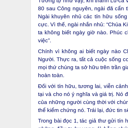
3, 10).
Tương tự như vậy, khi thánh Lu-ca
80 sau Công nguyên, ngài đã cẩn th
Ngài khuyên nhủ các tín hữu sống t
cực. Vì thế, ngài nhắn nhủ: “Chúa K
ta không biết ngày giờ nào. Phúc c
việc”.
Chính vì không ai biết ngày nào 
Người. Thực ra, tất cả cuộc sống co
mọi thứ chúng ta sở hữu trên trần g
hoàn toàn.
Đối với tín hữu, tương lai, viễn cả
tại và cho nó ý nghĩa và giá trị. Nó
của những người cùng thời với chúng
thể kiểm chứng nó. Trái lại, đức tin