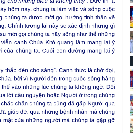
 hữu Do-thái nói rằng:
“Đức tin là bảo đảm cho
ng cho những điều ta không thấy”.
Đức tin là
gày hôm nay, chúng ta làm việc và sống cuộc
 chúng ta được mời gọi hướng tinh thần về
ang. Chính tương lai này sẽ xác định những gì
êsu mời gọi chúng ta hãy sống như thể những
, viễn cảnh Chúa Kitô quang lâm mang lại ý
i của chúng ta. Cuối con đường mang lại ý
 thắp đèn cho sáng”. Canh thức là chờ đợi,
 Chúa, bởi vì Người đến trong cuộc sống hàng
 thể vào những lúc chúng ta không ngờ. Đôi
qua lời cầu nguyện hoặc Người ở trong chúng
 chắc chắn chúng ta cũng đã gặp Người qua
 đã giúp đỡ, qua những bệnh nhân mà chúng
ôn mặt của những người mà chúng ta gặp gỡ