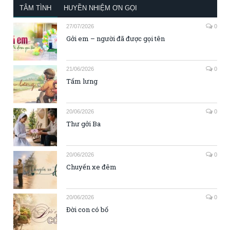
TÂM TÌNH
HUYỀN NHIỆM ƠN GỌI
27/07/2026
0
Gởi em – người đã được gọi tên
21/06/2026
0
Tấm lưng
20/06/2026
0
Thư gởi Ba
20/06/2026
0
Chuyến xe đêm
20/06/2026
0
Đời con có bố