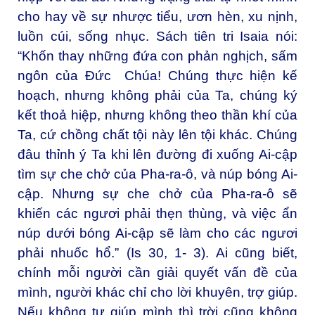
cho hay về sự nhược tiểu, ươn hèn, xu nịnh,
luồn cúi, sống nhục. Sách tiên tri Isaia nói:
“Khốn thay những đứa con phản nghịch, sấm
ngôn của Đức Chúa! Chúng thực hiện kế
hoạch, nhưng không phải của Ta, chúng ký
kết thoả hiệp, nhưng không theo thần khí của
Ta, cứ chồng chất tội này lên tội khác. Chúng
đâu thỉnh ý Ta khi lên đường đi xuống Ai-cập
tìm sự che chở của Pha-ra-ô, và núp bóng Ai-
cập. Nhưng sự che chở của Pha-ra-ô sẽ
khiến các ngươi phải thẹn thùng, và việc ẩn
núp dưới bóng Ai-cập sẽ làm cho các ngươi
phải nhuốc hổ.” (Is 30, 1- 3). Ai cũng biết,
chính mỗi người cần giải quyết vấn đề của
mình, người khác chỉ cho lời khuyên, trợ giúp.
Nếu không tự giúp mình thì trời cũng không