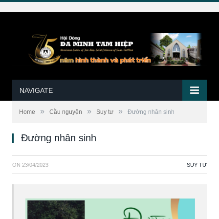
NAVIGATE
»
»
»
Home
Cầu nguyện
Suy tư
Đường nhân sinh
Đường nhân sinh
ON
23/04/2023
SUY TƯ