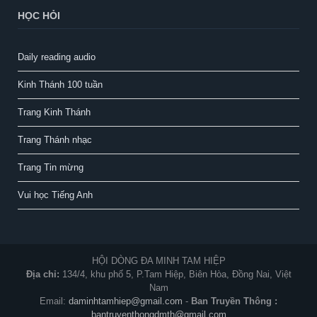
HỌC HỎI
Daily reading audio
Kinh Thánh 100 tuần
Trang Kinh Thánh
Trang Thánh nhạc
Trang Tin mừng
Vui học Tiếng Anh
HỘI DÒNG ĐA MINH TAM HIỆP
Địa chỉ:
134/4, khu phố 5, P.Tam Hiệp, Biên Hòa, Đồng Nai, Việt
Nam
Email:
daminhtamhiep@gmail.com
-
Ban Truyền Thông :
bantruyenthongdmth@gmail.com