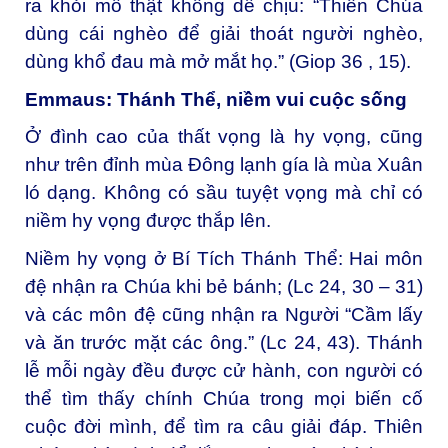
ra khỏi mồ thật không dễ chịu: “Thiên Chúa
dùng cái nghèo để giải thoát người nghèo,
dùng khổ đau mà mở mắt họ.” (Giop 36 , 15).
Emmaus: Thánh Thể, niềm vui cuộc sống
Ở đình cao của thất vọng là hy vọng, cũng
như trên đỉnh mùa Đông lạnh gía là mùa Xuân
ló dạng. Không có sầu tuyệt vọng mà chỉ có
niềm hy vọng được thắp lên.
Niềm hy vọng ở Bí Tích Thánh Thể: Hai môn
đệ nhận ra Chúa khi bẻ bánh; (Lc 24, 30 – 31)
và các môn đệ cũng nhận ra Người “Cầm lấy
và ăn trước mặt các ông.” (Lc 24, 43). Thánh
lễ mỗi ngày đều được cử hành, con người có
thể tìm thấy chính Chúa trong mọi biến cố
cuộc đời mình, để tìm ra câu giải đáp. Thiên