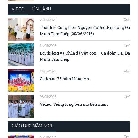
VIDEO
HÌNH ẢNH
25/06/2026
0
Thánh lễ Cung hiến Nguyện đường Hội dòng Đa
Minh Tam Hiệp (25/06/2016)
14/05/2026
0
Lời thiêng và Chúa đã yêu con – Ca đoàn HD. Đa
Minh Tam Hiệp
11/05/2026
0
Ca khúc: 75 năm Hồng Ân
06/05/2026
0
Video: Tiếng lòng bên mộ tiền nhân
GIÁO DỤC MẦM NON
30/05/2023
0