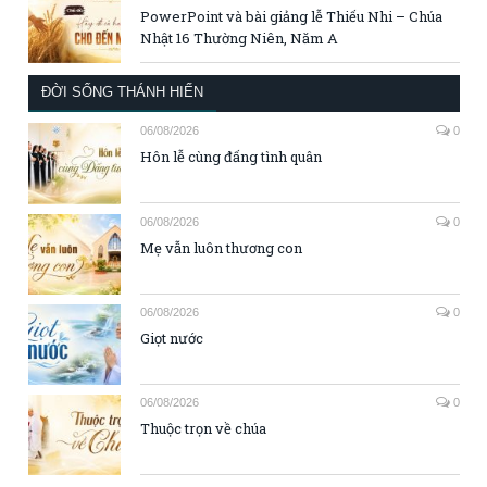
PowerPoint và bài giảng lễ Thiếu Nhi – Chúa
Nhật 16 Thường Niên, Năm A
ĐỜI SỐNG THÁNH HIẾN
06/08/2026
0
Hôn lễ cùng đấng tình quân
06/08/2026
0
Mẹ vẫn luôn thương con
06/08/2026
0
Giọt nước
06/08/2026
0
Thuộc trọn về chúa