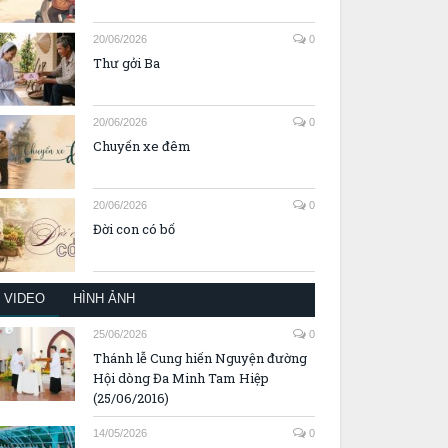
20/06/2026
0
Thư gởi Ba
20/06/2026
0
Chuyến xe đêm
20/06/2026
0
Đời con có bố
VIDEO
HÌNH ẢNH
25/06/2026
0
Thánh lễ Cung hiến Nguyện đường
Hội dòng Đa Minh Tam Hiệp
(25/06/2016)
14/05/2026
0