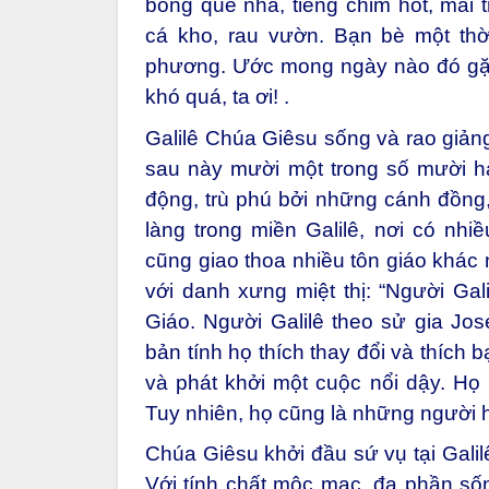
bóng quê nhà, tiếng chim hót, mái 
cá kho, rau vườn. Bạn bè một thờ
phương. Ước mong ngày nào đó gặp
khó quá, ta ơi! .
Galilê Chúa Giêsu sống và rao giảng
sau này mười một trong số mười hai
động, trù phú bởi những cánh đồng
làng trong miền Galilê, nơi có nhi
cũng giao thoa nhiều tôn giáo khác
với danh xưng miệt thị: “Người Gal
Giáo. Người Galilê theo sử gia Jos
bản tính họ thích thay đổi và thích
và phát khởi một cuộc nổi dậy. Họ n
Tuy nhiên, họ cũng là những người 
Chúa Giêsu khởi đầu sứ vụ tại Galil
Với tính chất mộc mạc, đa phần số