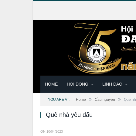
HOME
HỘI DÒNG
LINH ĐẠO
»
»
YOU ARE AT:
Home
Cầu nguyện
Quê nh
Quê nhà yêu dấu
ON
10/04/2023