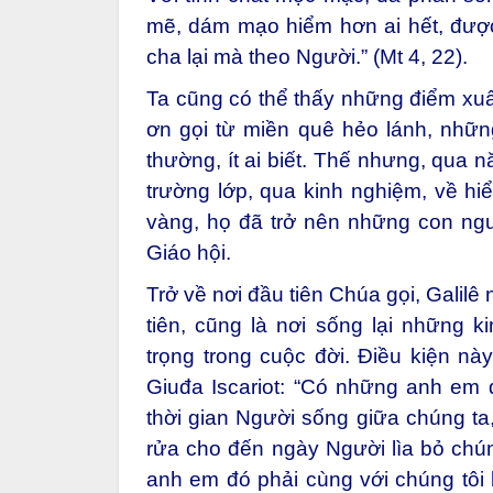
mẽ, dám mạo hiểm hơn ai hết, được
cha lại mà theo Người.” (Mt 4, 22).
Ta cũng có thể thấy những điểm xuấ
ơn gọi từ miền quê hẻo lánh, nhữn
thường, ít ai biết. Thế nhưng, qua
trường lớp, qua kinh nghiệm, về hiể
vàng, họ đã trở nên những con ngư
Giáo hội.
Trở về nơi đầu tiên Chúa gọi, Galil
tiên, cũng là nơi sống lại những 
trọng trong cuộc đời. Điều kiện này
Giuđa Iscariot: “Có những anh em 
thời gian Người sống giữa chúng ta
rửa cho đến ngày Người lìa bỏ chún
anh em đó phải cùng với chúng tôi 