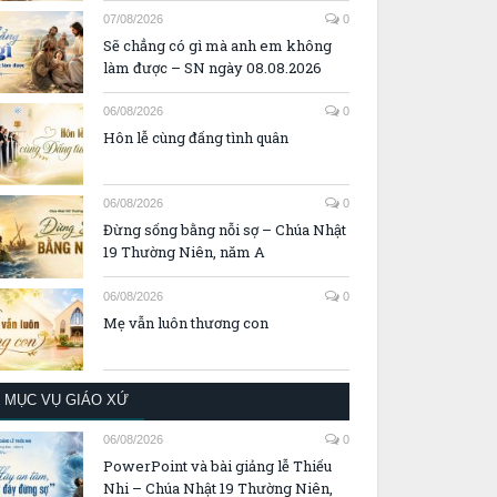
07/08/2026
0
Sẽ chẳng có gì mà anh em không
làm được – SN ngày 08.08.2026
06/08/2026
0
Hôn lễ cùng đấng tình quân
06/08/2026
0
Đừng sống bằng nỗi sợ – Chúa Nhật
19 Thường Niên, năm A
06/08/2026
0
Mẹ vẫn luôn thương con
MỤC VỤ GIÁO XỨ
06/08/2026
0
PowerPoint và bài giảng lễ Thiếu
Nhi – Chúa Nhật 19 Thường Niên,