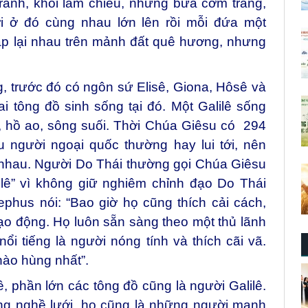
tranh, khói lam chiều, những bữa cơm trắng,
i ở đó cùng nhau lớn lên rồi mỗi đứa một
 lại nhau trên mảnh đất quê hương, nhưng
, trước đó có ngôn sứ Elisê, Giona, Hôsê và
 tông đồ sinh sống tại đó. Một Galilê sống
, hồ ao, sông suối. Thời Chúa Giêsu có 294
ều người ngoại quốc thường hay lui tới, nên
 nhau. Người Do Thái thường gọi Chúa Giêsu
ilê” vì không giữ nghiêm chỉnh đạo Do Thái
ephus nói: “Bao giờ họ cũng thích cải cách,
 bạo động. Họ luôn sẵn sàng theo một thủ lãnh
ổi tiếng là người nóng tính và thích cãi vã.
hào hùng nhất”.
ê, phần lớn các tông đồ cũng là người Galilê.
ng nghề lưới, họ cũng là những người mạnh