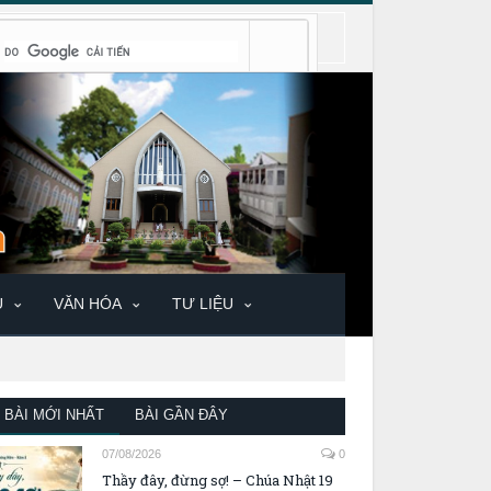
U
VĂN HÓA
TƯ LIỆU
BÀI MỚI NHẤT
BÀI GẦN ĐÂY
07/08/2026
0
Thầy đây, đừng sợ! – Chúa Nhật 19