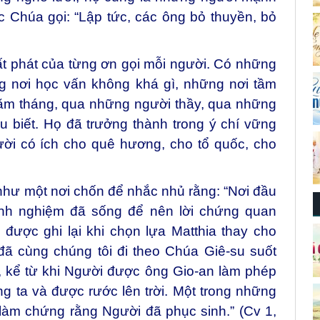
 Chúa gọi: “Lập tức, các ông bỏ thuyền, bỏ
t phát của từng ơn gọi mỗi người. Có những
g nơi học vấn không khá gì, những nơi tầm
 năm tháng, qua những người thầy, qua những
u biết. Họ đã trưởng thành trong ý chí vững
ời có ích cho quê hương, cho tổ quốc, cho
ê như một nơi chốn để nhắc nhủ rằng: “Nơi đầu
kinh nghiệm đã sống để nên lời chứng quan
 được ghi lại khi chọn lựa Matthia thay cho
đã cùng chúng tôi đi theo Chúa Giê-su suốt
, kể từ khi Người được ông Gio-an làm phép
g ta và được rước lên trời. Một trong những
làm chứng rằng Người đã phục sinh.” (Cv 1,