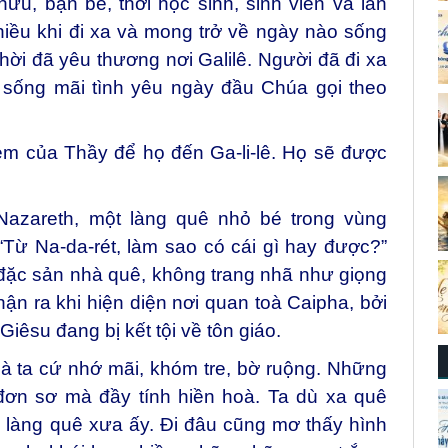
ữu, bạn bè, thời học sinh, sinh viên và lần
iều khi đi xa và mong trở về ngày nào sống
thời đã yêu thương nơi Galilê. Người đã đi xa
 sống mãi tình yêu ngày đầu Chúa gọi theo
m của Thầy để họ đến Ga-li-lê. Họ sẽ được
Nazareth, một làng quê nhỏ bé trong vùng
 “Từ Na-da-rét, làm sao có cái gì hay được?”
 đặc sản nhà quê, không trang nhã như giọng
ận ra khi hiện diện nơi quan toà Caipha, bởi
iêsu đang bị kết tội về tôn giáo.
à ta cứ nhớ mãi, khóm tre, bờ ruộng. Những
đơn sơ mà đầy tính hiền hoà. Ta dù xa quê
 làng quê xưa ấy. Đi đâu cũng mơ thấy hình