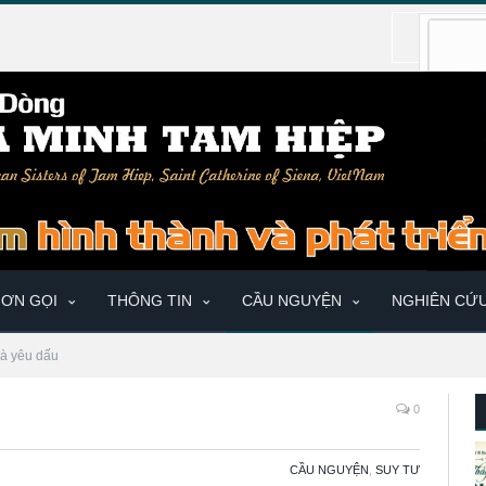
ƠN GỌI
THÔNG TIN
CẦU NGUYỆN
NGHIÊN CỨ
à yêu dấu
0
CẦU NGUYỆN
,
SUY TƯ