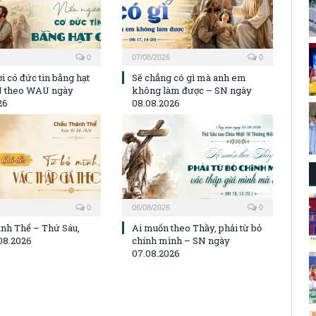
0
07/08/2026
0
i có đức tin bằng hạt
Sẽ chẳng có gì mà anh em
N theo WAU ngày
không làm được – SN ngày
26
08.08.2026
0
06/08/2026
0
nh Thể – Thứ Sáu,
Ai muốn theo Thầy, phải từ bỏ
08.2026
chính mình – SN ngày
07.08.2026