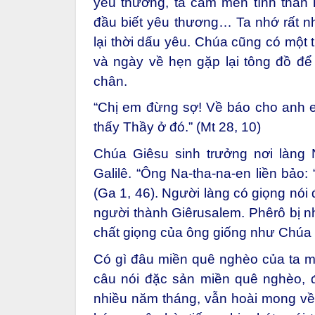
yêu thương, ta cảm mến tình thân h
đầu biết yêu thương… Ta nhớ rất nh
lại thời dấu yêu. Chúa cũng có một 
và ngày về hẹn gặp lại tông đồ để
chân.
“Chị em đừng sợ! Về báo cho anh e
thấy Thầy ở đó.” (Mt 28, 10)
Chúa Giêsu sinh trưởng nơi làng 
Galilê. “Ông Na-tha-na-en liền bảo:
(Ga 1, 46). Người làng có giọng nói
người thành Giêrusalem. Phêrô bị nh
chất giọng của ông giống như Chúa G
Có gì đâu miền quê nghèo của ta m
câu nói đặc sản miền quê nghèo, 
nhiều năm tháng, vẫn hoài mong về