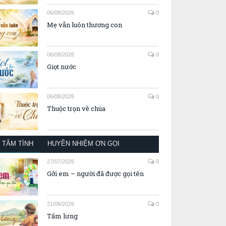
06/08/2026
0
Mẹ vẫn luôn thương con
06/08/2026
0
Giọt nước
06/08/2026
0
Thuộc trọn về chúa
TÂM TÌNH
HUYỀN NHIỆM ƠN GỌI
27/07/2026
0
Gởi em – người đã được gọi tên
21/06/2026
0
Tấm lưng