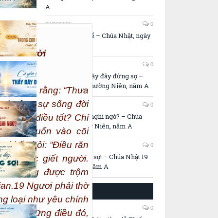
A
08/08/2026
0
Chầu Thánh Thể – Chúa Nhật, ngày
09.08.2026
u trên trời
08/08/2026
0
Cứ yên tâm, Thầy đây đừng sợ –
Chúa Nhật 19 Thường Niên, năm A
c Giê-su rằng: “Thưa
ược hưởng sự sống đời
08/08/2026
0
Tại sao anh lại nghi ngờ? – Chúa
 tôi về điều tốt? Chỉ
Nhật 19 Thường Niên, năm A
ếu anh muốn vào cõi
ười ấy hỏi: “Điều răn
07/08/2026
0
Thầy đây, đừng sợ! – Chúa Nhật 19
ng được giết người.
Thường Niên, năm A
ươi không được trộm
an.
19
Ngươi phải thờ
MỤC VỤ GIÁO XỨ
ng loại như yêu chính
06/08/2026
0
Tất cả những điều đó,