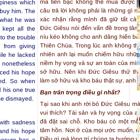
mà tiền bạc không thể mua được c
ppiness which
câu trả lời không phải là những gì 
buy him. The
xác nhận rằng mình đã giữ tất cả 
 what he was
Đức Giêsu nói đến vấn đề trong tâm
 kept all the
níu kéo không cho anh dâng hiến bả
o the trouble
Thiên Chúa. Trong lúc anh không thiế
 from giving
nhiên anh lại muốn chiếm hữu nhữn
ile he lacked
niềm hy vọng và sự an toàn của mìn
s nonetheless
sở hữu. Nên khi Đức Giêsu thử thá
aced his hope
làm sở hữu và kho báu thật sự, anh t
sed. So when
 his one true
Bạn trân trọng điều gì nhất?
me dismayed.
Tại sao khi anh rời bỏ Đức Giêsu mà
vui thích? Tài sản và hy vọng của 
đã đặt sai chỗ. Kho báu có một mối 
with sadness
tâm hồn. Nơi ở của mọi ước muốn, mọ
 and his hope
Điều gì mà lòng trí chúng ta hướng v
easure
has a