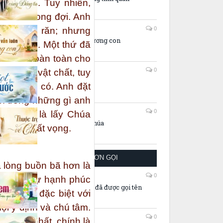
ho mình. Tuy nhiên,
mà anh mong đợi. Anh
06/08/2026
0
các điều răn; nhưng
Mẹ vẫn luôn thương con
 hồn anh. Một thứ đã
n thân hoàn toàn cho
06/08/2026
0
u gì về vật chất, tuy
Giọt nước
g gì anh có. Anh đặt
h trong những gì anh
06/08/2026
0
ch anh: là lấy Chúa
Thuộc trọn về chúa
rở nên thất vọng.
TÂM TÌNH
HUYỀN NHIỆM ƠN GỌI
 lòng buồn bã hơn là
27/07/2026
0
anh cho sự hạnh phúc
Gởi em – người đã được gọi tên
liên kết đặc biệt với
i ý định và chú tâm.
21/06/2026
0
ề nhiều nhất, chính là