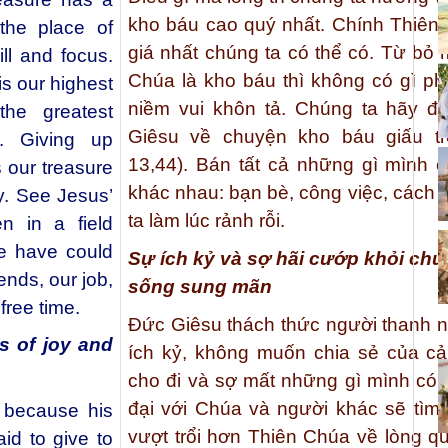
kho báu cao quý nhất. Chính Thiên
 the place of
giá nhất chúng ta có thể có. Từ bỏ
ll and focus.
Chúa là kho báu thì không có gì ph
is our highest
niềm vui khôn tả. Chúng ta hãy 
the greatest
Giêsu về chuyện kho báu giấu tr
. Giving up
13,44). Bán tất cả những gì mình c
 our treasure
khác nhau: bạn bè, công việc, cách 
oy. See Jesus’
ta làm lúc rảnh rỗi.
n in a field
 we have could
Sự ích kỷ và sợ hãi cướp khỏi chú
ends, our job,
sống sung mãn
 free time.
Đức Giêsu thách thức người thanh ni
s of joy and
ích kỷ, không muốn chia sẻ của cải
cho đi và sợ mất những gì mình có
đại với Chúa và người khác sẽ tìm
 because his
vượt trổi hơn Thiên Chúa về lòng q
id to give to