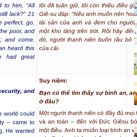
 to him, “All
tôi đã tuân giữ, tôi còn thiếu điều g
ill lack?” 21
Giê-su đáp: “Nếu anh muốn nên hoàn 
 perfect, go,
tài sản của anh và đem cho người
the poor, and
một kho tàng trên trời. Rồi hãy đến 
n; and come,
đó, người thanh niên buồn rầu bỏ đi
n heard this
của cải.
e had great
Suy niệm:
ecurity, and
Bạn có thể tìm thấy sự bình an, a
ở đâu?
Một người thanh niên có đầy đủ mọi t
 world could
và an toàn – đến với Đức Giêsu bởi
ity – came to
một điều. Anh ta muốn loại bình an 
g. He wanted