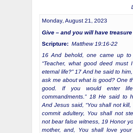
Monday, August 21, 2023
Give – and you will have treasure
Scripture:
Matthew 19:16-22
16 And behold, one came up to 
“Teacher, what good deed must I
eternal life?” 17 And he said to hi
ask me about what is good? One th
good. If you would enter lif
commandments.” 18 He said to h
And Jesus said, “You shall not kill,
commit adultery, You shall not ste
not bear false witness, 19 Honor yo
mother, and, You shall love your