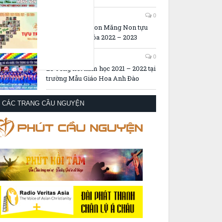
22/08/2022
0
Trường Mầm Non Măng Non tựu
trường niên khóa 2022 – 2023
04/08/2022
0
Lễ Tổng kết năm học 2021 – 2022 tại
trường Mẫu Giáo Hoa Anh Đào
CÁC TRANG CẦU NGUYỆN