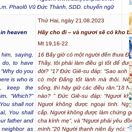
Lm. Phaolô Vũ Đức Thành, SDD. chuyển ngữ
Thứ Hai, ngày 21.08.2023
 in heaven
Hãy cho đi – và ngươi sẽ có kho bá
Mt 19,16-22
him, saying,
16
Bấy giờ có một người đến thưa Đứ
 do, to have
Thầy, tôi phải làm điều gì tốt để đ
m, “Why do you
đời? “
17
Đức Giê-su đáp: “Sao anh hỏi
ere is who is
có một Đấng tốt lành mà thôi. N
e, keep the
sống, thì hãy giữ các điều răn.”
18
Ng
im, “Which?”
nào? ” Đức Giê-su đáp: “Ngươi khô
 You shall not
Ngươi không được ngoại tình. Ng
al, You shall
cắp. Ngươi không được làm chứng gi
ur father and
cha kính mẹ”, và “Ngươi phải yêu đồ
 neighbor as
mình.”
20
Người thanh niên ấy nói: “