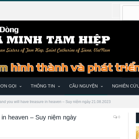
ƠN GỌI
THÔNG TIN
CẦU NGUYỆN
NGHIÊN CỨ
and you will have treasure in heaven – Suy niệm ngày 21.08.2023
e in heaven – Suy niệm ngày
0