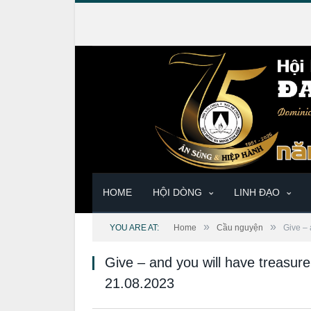
HOME
HỘI DÒNG
LINH ĐẠO
»
»
YOU ARE AT:
Home
Cầu nguyện
Give – 
Give – and you will have treasur
21.08.2023