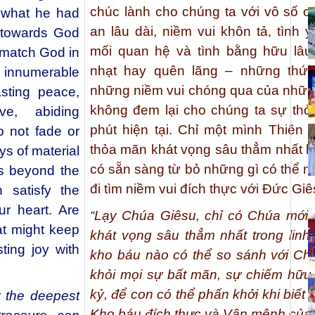
chúc lành cho chúng ta với vô số ơ
e what he had
an lâu dài, niềm vui khôn tả, tình
 towards God
mối quan hệ và tình bằng hữu lâu
tmatch God in
nhạt hay quên lãng – những thứ 
 innumerable
những niềm vui chóng qua của nhữn
asting peace,
không đem lại cho chúng ta sự thỏ
ve, abiding
phút hiện tại. Chỉ một mình Thiên
o not fade or
thỏa mãn khát vọng sâu thẳm nhất li
oys of material
có sẵn sàng từ bỏ những gì có thể n
us beyond the
đi tìm niềm vui đích thực với Đức Gi
 satisfy the
ur heart. Are
“Lạy Chúa Giêsu, chỉ có Chúa mới 
hat might keep
khát vọng sâu thẳm nhất trong lin
ting joy with
kho báu nào có thể so sánh với Ch
khỏi mọi sự bất mãn, sự chiếm hữu,
kỷ, để con có thể phấn khởi khi biết
y the deepest
Kho báu đích thực và Vận mệnh của 