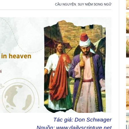
CẦU NGUYỆN
,
SUY NIỆM SONG NGỮ
Tác giả: Don Schwager
Nguồn:
www.dailyscripture.net