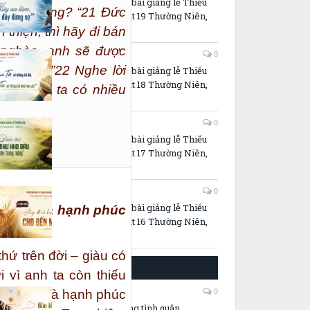
PowerPoint và bài giảng lễ Thiếu
ì nữa không? “
21
Đức
Nhi – Chúa Nhật 19 Thường Niên,
Năm A
thiện, thì hãy đi bán
 nghèo, anh sẽ được
30/07/2026
0
theo tôi.”
22
Nghe lời
PowerPoint và bài giảng lễ Thiếu
Nhi – Chúa Nhật 18 Thường Niên,
, vì anh ta có nhiều
Năm A
23/07/2026
0
PowerPoint và bài giảng lễ Thiếu
Nhi – Chúa Nhật 17 Thường Niên,
Năm A
16/07/2026
0
PowerPoint và bài giảng lễ Thiếu
n toàn, và hạnh phúc
Nhi – Chúa Nhật 16 Thường Niên,
Năm A
hứ trên đời – giàu có
ĐỜI SỐNG THÁNH HIẾN
 vì anh ta còn thiếu
vĩnh cửu và hạnh phúc
06/08/2026
0
Hôn lễ cùng đấng tình quân