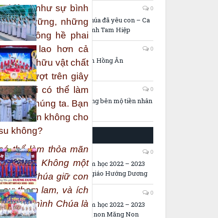
n thiêng như sự bình
14/05/2026
0
Lời thiêng và Chúa đã yêu con – Ca
 yêu bền vững, những
đoàn HD. Đa Minh Tam Hiệp
 bền, không hề phai
còn lớn lao hơn cả
11/05/2026
0
Ca khúc: 75 năm Hồng Ân
g chiếm hữu vật chất
a mãn vượt trên giây
 Chúa mới có thể làm
06/05/2026
0
Video: Tiếng lòng bên mộ tiền nhân
nh hồn chúng ta. Bạn
íu kéo bạn không cho
êsu không?
GIÁO DỤC MẦM NON
có thể làm thỏa mãn
30/05/2023
0
h hồn con. Không một
Lễ Tổng kết năm học 2022 – 2023
tại trường Mẫu giáo Hướng Dương
úa. Xin Chúa giữ con
 sự tham lam, và ích
27/05/2023
0
 rằng chỉ mình Chúa là
Lễ Tổng kết năm học 2022 – 2023
tại trường Mầm non Măng Non
đời con.”