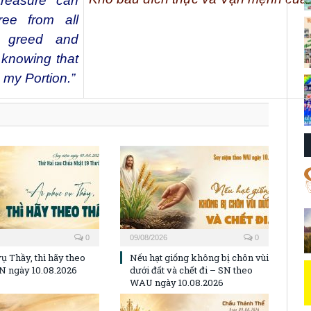
treasure can
ee from all
s, greed and
 knowing that
 my Portion.”
0
09/08/2026
0
ụ Thầy, thì hãy theo
Nếu hạt giống không bị chôn vùi
N ngày 10.08.2026
dưới đất và chết đi – SN theo
WAU ngày 10.08.2026