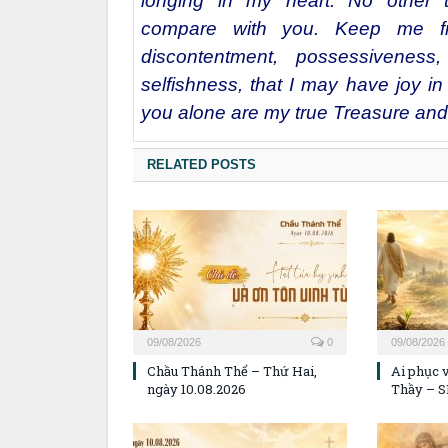
longing in my heart. No other 
compare with you. Keep me fr
discontentment, possessivenes
selfishness, that I may have joy in
you alone are my true Treasure and
RELATED POSTS
09/08/2026
0
09/08/2026
Chầu Thánh Thể – Thứ Hai,
Ai phục v
ngày 10.08.2026
Thầy – S