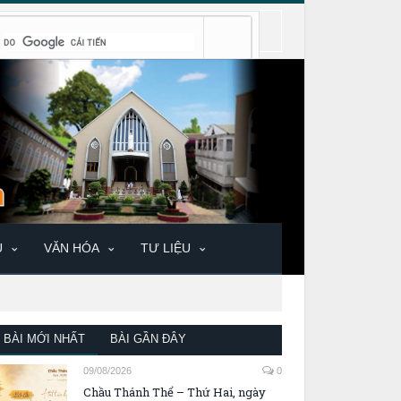
U
VĂN HÓA
TƯ LIỆU
BÀI MỚI NHẤT
BÀI GẦN ĐÂY
09/08/2026
0
Chầu Thánh Thể – Thứ Hai, ngày