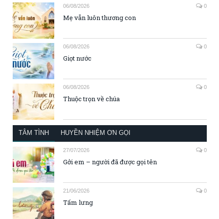
06/08/2026
0
Mẹ vẫn luôn thương con
06/08/2026
0
Giọt nước
06/08/2026
0
Thuộc trọn về chúa
TÂM TÌNH
HUYỀN NHIỆM ƠN GỌI
27/07/2026
0
Gởi em – người đã được gọi tên
21/06/2026
0
Tấm lưng