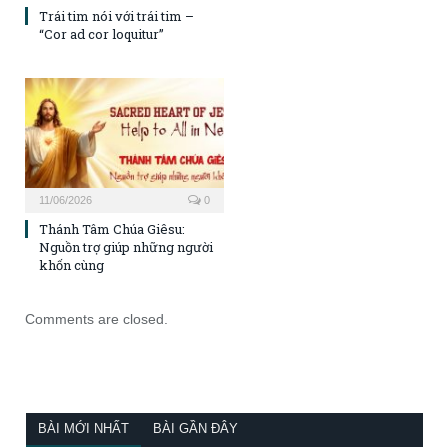
Trái tim nói với trái tim –
“Cor ad cor loquitur”
11/06/2026
0
Thánh Tâm Chúa Giêsu:
Nguồn trợ giúp những người
khốn cùng
Comments are closed.
BÀI MỚI NHẤT
BÀI GẦN ĐÂY