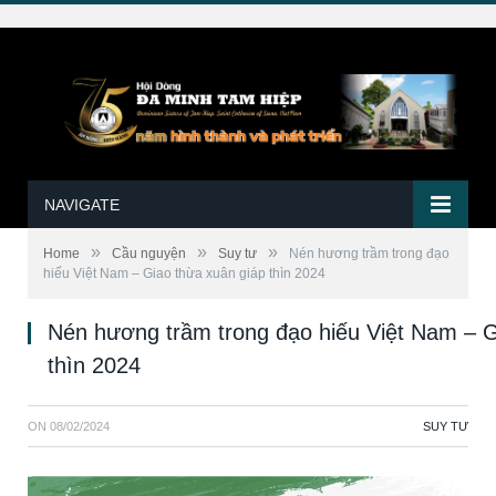
NAVIGATE
»
»
»
Home
Cầu nguyện
Suy tư
Nén hương trầm trong đạo
hiếu Việt Nam – Giao thừa xuân giáp thìn 2024
Nén hương trầm trong đạo hiếu Việt Nam – G
thìn 2024
ON
08/02/2024
SUY TƯ