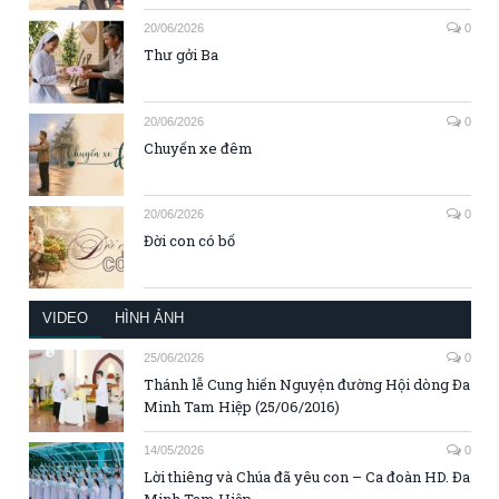
20/06/2026
0
Thư gởi Ba
20/06/2026
0
Chuyến xe đêm
20/06/2026
0
Đời con có bố
VIDEO
HÌNH ẢNH
25/06/2026
0
Thánh lễ Cung hiến Nguyện đường Hội dòng Đa
Minh Tam Hiệp (25/06/2016)
14/05/2026
0
Lời thiêng và Chúa đã yêu con – Ca đoàn HD. Đa