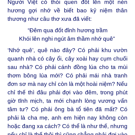
Người Việt có thói quen đốt lên một nén
hương gợi nhớ về biết bao kỷ niệm thân
thương như câu thơ xưa đã viết:
“Đêm qua đốt đỉnh hương trầm
Khói lên nghi ngút âm thầm nhớ quê”
‘Nhớ quê’, quê nào đây? Có phải khu vườn
quanh nhà có cây ổi, cây xoài hay cụm chuối
sau nhà? Có phải cánh đồng lúa cho ta mùi
thơm bông lúa mới? Có phải mái nhà tranh
đơn sơ mà nay chỉ còn là một hoài niệm? Nếu
chỉ thế thì đâu phải đợi vào đêm, trong phút
giờ tĩnh mịch, ta mới chạnh lòng vương vấn
tâm tư? Có phải ông bà tổ tiên đã mất? Có
phải là cha mẹ, anh em hiện nay không còn
hoặc đang xa cách? Có thể là như thế, nhưng
nếu chỉ là thế thôi thì cũng chẳng phải đợi vào