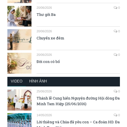
20/06/2026
0
Thư gởi Ba
20/06/2026
0
Chuyến xe đêm
20/06/2026
0
Đời con có bố
VIDEO
HÌNH ẢNH
25/06/2026
0
Thánh lễ Cung hiến Nguyện đường Hội dòng Đa
Minh Tam Hiệp (25/06/2016)
14/05/2026
0
Lời thiêng và Chúa đã yêu con – Ca đoàn HD. Đa