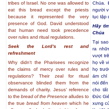
tribes of Israel. No one was allowed to
Chúa. 
eat this bread except the priests
người v
because it represented the very
tục tập
presence of God. David understood
Hãy tì
that human need took precedence
Chúa
over rules and ritual regulations.
Tại sa
Seek the Lord’s rest and
ra nhữ
refreshment
vượt tr
Why didn’t the Pharisees recognize
họ về v
the claims of mercy over rules and
họ trướ
regulations? Their zeal for ritual
ám chỉ
observance blinded them from the
nói đế
demands of charity. Jesus’ reference
cho tất
to the
bread of the Presence
alludes to
Đức Giê
the true
bread from heaven
which he
xưng c