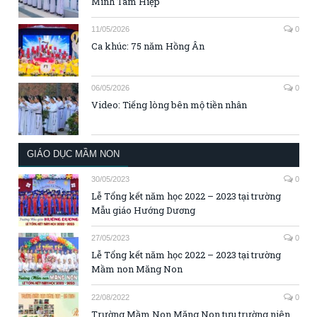
Minh Tam Hiệp
11/05/2026
0
Ca khúc: 75 năm Hồng Ân
06/05/2026
0
Video: Tiếng lòng bên mộ tiền nhân
GIÁO DỤC MẦM NON
30/05/2023
0
Lễ Tổng kết năm học 2022 – 2023 tại trường
Mẫu giáo Hướng Dương
27/05/2023
0
Lễ Tổng kết năm học 2022 – 2023 tại trường
Mầm non Măng Non
22/08/2022
0
Trường Mầm Non Măng Non tựu trường niên