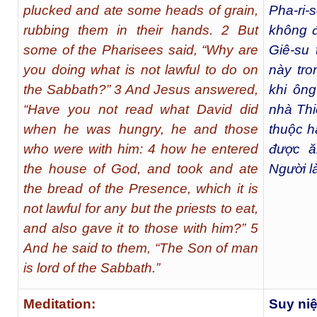
plucked and ate some heads of grain,
Pha-ri-
rubbing them in their hands. 2 But
không đ
some of the Pharisees said, “Why are
Giê-su 
you doing what is not lawful to do on
này tro
the Sabbath?” 3 And Jesus answered,
khi ôn
“Have you not read what David did
nhà Thi
when he was hungry, he and those
thuộc h
who were with him: 4 how he entered
được ă
the house of God, and took and ate
Người l
the bread of the Presence, which it is
not lawful for any but the priests to eat,
and also gave it to those with him?” 5
And he said to them, “The Son of man
is lord of the Sabbath.”
Meditation:
Suy ni