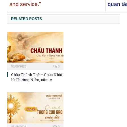
and service.”
quan tâ
RELATED POSTS
08/08/2026
0
Chầu Thánh Thể – Chúa Nhật
19 Thường Niên, năm A
08/08/2026
0