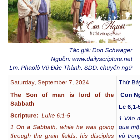
Tác giả: Don Schwager
Nguồn:
www.dailyscripture.net
Lm. Phaolô Vũ Đức Thành, SDD. chuyển ngữ
Saturday, September 7, 2024
Thứ Bảy
The Son of man is lord of the
Con Ng
Sabbath
Lc 6,1-
Scripture:
Luke 6:1-5
1
Vào m
1 On a Sabbath, while he was going
qua một
through the grain fields, his disciples
vò tron