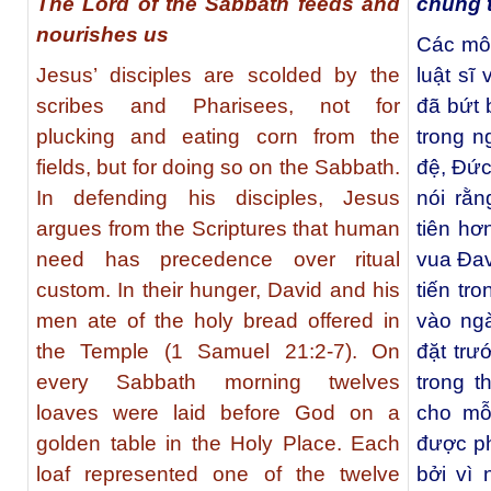
The Lord of the Sabbath feeds and
chúng 
nourishes us
Các mô
Jesus’ disciples are scolded by the
luật sĩ
scribes and Pharisees, not for
đã bứt 
plucking and eating corn from the
trong 
fields, but for doing so on the Sabbath.
đệ, Đức
In defending his disciples, Jesus
nói rằ
argues from the Scriptures that human
tiên hơ
need has precedence over ritual
vua Đav
custom. In their hunger, David and his
tiến tr
men ate of the holy bread offered in
vào ng
the Temple (1 Samuel 21:2-7). On
đặt trư
every Sabbath morning twelves
trong t
loaves were laid before God on a
cho mỗi
golden table in the Holy Place. Each
được ph
loaf represented one of the twelve
bởi vì 