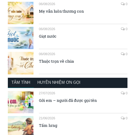
06/08/2026
0
Mẹ vẫn luôn thương con
06/08/2026
0
Giọt nước
06/08/2026
0
Thuộc trọn về chúa
TÂM TÌNH
HUYỀN NHIỆM ƠN GỌI
27/07/2026
0
Gởi em – người đã được gọi tên
21/06/2026
0
Tấm lưng