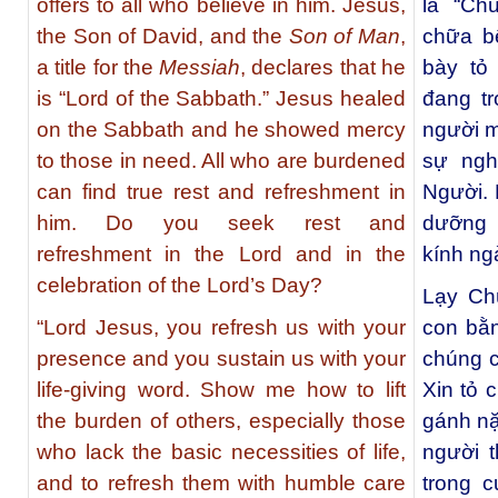
offers to all who believe in him. Jesus,
là “Ch
the Son of David, and the
Son of Man
,
chữa b
a title for the
Messiah
, declares that he
bày tỏ
is “Lord of the Sabbath.” Jesus healed
đang tr
on the Sabbath and he showed mercy
người m
to those in need. All who are burdened
sự ngh
can find true rest and refreshment in
Người. 
him. Do you seek rest and
dưỡng 
refreshment in the Lord and in the
kính n
celebration of the Lord’s Day?
Lạy Ch
“Lord Jesus, you refresh us with your
con bằn
presence and you sustain us with your
chúng c
life-giving word. Show me how to lift
Xin tỏ 
the burden of others, especially those
gánh nặ
who lack the basic necessities of life,
người t
and to refresh them with humble care
trong 