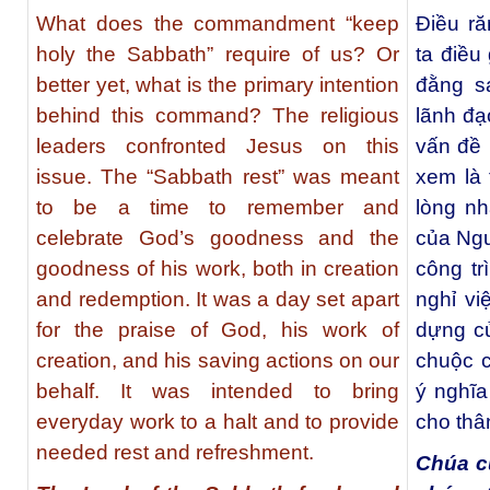
What does the commandment “keep
Điều ră
holy the Sabbath” require of us? Or
ta điều
better yet, what is the primary intention
đằng s
behind this command? The religious
lãnh đạ
leaders confronted Jesus on this
vấn đề 
issue. The “Sabbath rest” was meant
xem là 
to be a time to remember and
lòng n
celebrate God’s goodness and the
của Ngư
goodness of his work, both in creation
công tr
and redemption. It was a day set apart
nghỉ vi
for the praise of God, his work of
dựng c
creation, and his saving actions on our
chuộc c
behalf. It was intended to bring
ý nghĩ
everyday work to a halt and to provide
cho thâ
needed rest and refreshment.
Chúa c