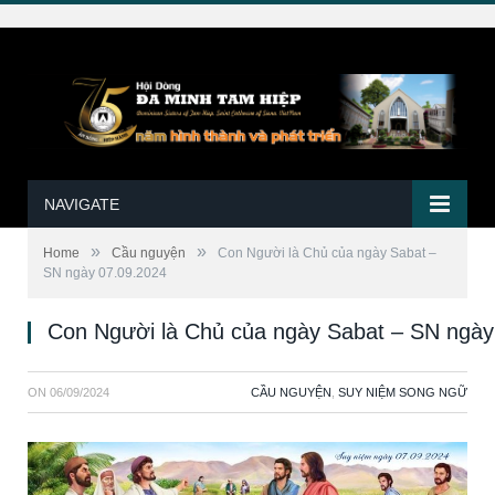
NAVIGATE
»
»
Home
Cầu nguyện
Con Người là Chủ của ngày Sabat –
SN ngày 07.09.2024
Con Người là Chủ của ngày Sabat – SN ngày
ON
06/09/2024
CẦU NGUYỆN
,
SUY NIỆM SONG NGỮ