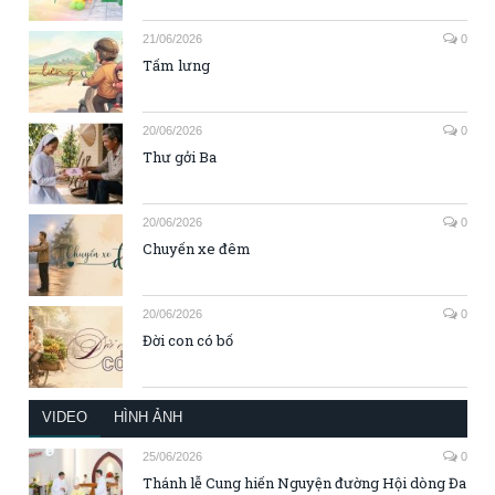
21/06/2026
0
Tấm lưng
20/06/2026
0
Thư gởi Ba
20/06/2026
0
Chuyến xe đêm
20/06/2026
0
Đời con có bố
VIDEO
HÌNH ẢNH
25/06/2026
0
Thánh lễ Cung hiến Nguyện đường Hội dòng Đa