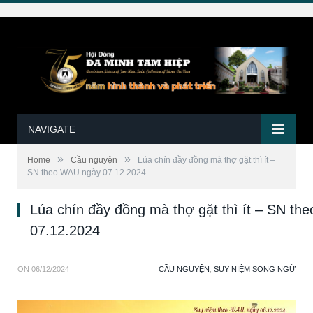
NAVIGATE
»
»
Home
Cầu nguyện
Lúa chín đầy đồng mà thợ gặt thì ít –
SN theo WAU ngày 07.12.2024
Lúa chín đầy đồng mà thợ gặt thì ít – SN t
07.12.2024
ON
06/12/2024
CẦU NGUYỆN
,
SUY NIỆM SONG NGỮ