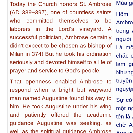
Mùa gặ
Today the Church honors St. Ambrose
(AD 339–397), one of countless saints
Hôm 
who committed themselves to be
Ambro
laborers in the Lord’s vineyard. A
trong 
successful politician, Ambrose certainly
người
didn’t expect to be chosen as bishop of
Là mộ
Milan in 374! But he took his ordination
chắc 
seriously and devoted himself to a life of
làm g
prayer and service to God’s people.
Nhưng
truyền
That openness enabled Ambrose to
nguyệ
respond when a bright but wayward
man named Augustine found his way to
Sự cởi
him. He took Augustine under his wing
một n
and patiently offered the academic
tên là
guidance Augustine was seeking, as
chở A
well as the spiritual guidance Ambrose