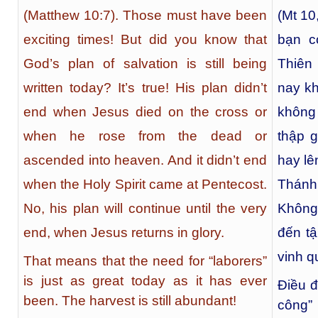
(Matthew 10:7). Those must have been
(Mt 10
exciting times! But did you know that
bạn c
God’s plan of salvation is still being
Thiên
written today? It’s true! His plan didn’t
nay k
end when Jesus died on the cross or
không
when he rose from the dead or
thập g
ascended into heaven. And it didn’t end
hay lê
when the Holy Spirit came at Pentecost.
Thánh
No, his plan will continue until the very
Không,
end, when Jesus returns in glory.
đến tậ
vinh q
That means that the need for “laborers”
is just as great today as it has ever
Điều đ
been. The harvest is still abundant!
công”