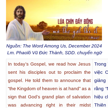
Nguồn: The Word Among Us, December 2024
Lm. Phaolô Vũ Đức Thành, SDD. chuyển ngữ
In today’s Gospel, we read how Jesus
Trong
sent his disciples out to proclaim the
việc 
gospel. He told them to announce that
giảng
“the Kingdom of heaven is at hand” as a
rằng 
sign that God’s grand plan of salvation
hiệu c
was advancing right in their midst
Thiên