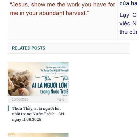
của bạ
“Jesus, show me the work you have for
me in your abundant harvest.”
Lạy C
việc N
thu củ
RELATED POSTS
10/08/2026
0
Thưa Thầy, ai là người lớn
nhất trong Nước Trời? – SN
ngày 11.08.2026