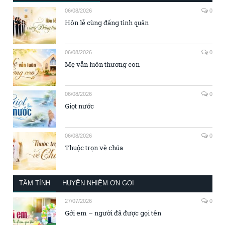
06/08/2026
0
Hôn lễ cùng đấng tình quân
06/08/2026
0
Mẹ vẫn luôn thương con
06/08/2026
0
Giọt nước
06/08/2026
0
Thuộc trọn về chúa
TÂM TÌNH
HUYỀN NHIỆM ƠN GỌI
27/07/2026
0
Gởi em – người đã được gọi tên