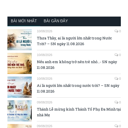
BÀI MỚI NHẤT
BÀI GẦN ĐÂY
10/08/2026
0
Thưa Thầy, ai là người lớn nhất trong Nước
Trời? – SN ngày 11.08.2026
10/08/2026
0
Nếu anh em không trở nên trẻ nhỏ…- SN ngày
11.08.2026
10/08/2026
0
Ai là người lớn nhất trong nước trời? – SN ngày
11.08.2026
09/08/2026
0
Thánh Lễ mừng kính Thánh Tổ Phụ Đa Minh tại
nhà Mẹ
09/08/2026
0