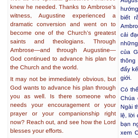
Augus
knew he needed. Thanks to Ambrose’s
hướng
witness, Augustine experienced a
biết 
dramatic conversion and went on to
Ambro
become one of the Church’s greatest
cải đạ
saints and theologians. Through
những 
Ambrose—and through Augustine—
của G
God continued to advance his plan for
thông 
the Church and the world.
đẩy kế
giới.
It may not be immediately obvious, but
God wants to advance his plan through
Có thể
you as well. Is there someone who
Chúa 
needs your encouragement or your
Ngài t
prayer or your companionship right
lệ, lờ
now? Reach out, and see how the Lord
bạn n
blesses your efforts.
xem C