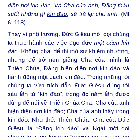
diện nơi
kín đáo
. Và Cha của anh, Đấng thấu
suốt những gì
kín đáo
, sẽ trả lại cho anh.
(Mt
6, 118)
Thay vì phô trương, Đức Giêsu mời gọi chúng
ta thực hành các việc đạo đức
một cách kín
đáo
. Không phải để thi thố sự khiêm nhường,
nhưng để trở nên giống Cha của mình là
Thiên Chúa, Đấng hiện diện nơi kín đáo và
hành động một cách kín đáo. Trong những lời
chúng ta vừa trích dẫn, Đức Giêsu dùng tới
sáu lần từ “kín đáo”, trong đó năm lần được
dùng để nói về Thiên Chúa Cha: Cha của anh
hiện diện nơi kín đáo; Cha của anh thấy trong
kín đáo. Như thế, Thiên Chúa, Cha của Đức
Giêsu, là “Đấng kín đáo” và Ngài mời gọi
chúng ta cũng trở nên “những người con kín