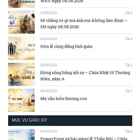
WAU ngày 08.08.2026
07/08/2026
0
Sẽ chẳng có gì mà anh em không làm được –
SN ngày 08.08.2026
06/08/2026
0
Hôn lễ cùng đấng tình quân
06/08/2026
0
Đừng sống bằng nỗi sợ – Chúa Nhật 19 Thường
Niên, năm A
06/08/2026
0
Mẹ vẫn luôn thương con
MỤC VỤ GIÁO XỨ
06/08/2026
0
PowerPoint và bài giảng lễ Thiếu Nhi – Chúa