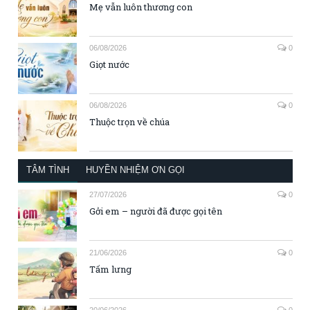
Mẹ vẫn luôn thương con
06/08/2026
0
Giọt nước
06/08/2026
0
Thuộc trọn về chúa
TÂM TÌNH
HUYỀN NHIỆM ƠN GỌI
27/07/2026
0
Gởi em – người đã được gọi tên
21/06/2026
0
Tấm lưng
20/06/2026
0