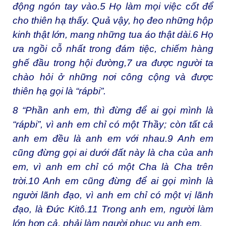
động ngón tay vào.
5
Họ làm mọi việc cốt để
cho thiên hạ thấy. Quả vậy, họ đeo những hộp
kinh thật lớn, mang những tua áo thật dài.
6
Họ
ưa ngồi cỗ nhất trong đám tiệc, chiếm hàng
ghế đầu trong hội đường,
7
ưa được người ta
chào hỏi ở những nơi công cộng và được
thiên hạ gọi là “rápbi”.
8
“Phần anh em, thì đừng để ai gọi mình là
“rápbi”, vì anh em chỉ có một Thầy; còn tất cả
anh em đều là anh em với nhau.
9
Anh em
cũng đừng gọi ai dưới đất này là cha của anh
em, vì anh em chỉ có một Cha là Cha trên
trời.
10
Anh em cũng đừng để ai gọi mình là
người lãnh đạo, vì anh em chỉ có một vị lãnh
đạo, là Đức Kitô.
11
Trong anh em, người làm
lớn hơn cả, phải làm người phục vụ anh em.