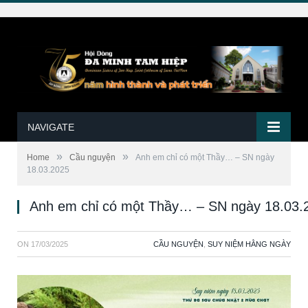
NAVIGATE
»
»
Home
Cầu nguyện
Anh em chỉ có một Thầy… – SN ngày
18.03.2025
Anh em chỉ có một Thầy… – SN ngày 18.03.
ON
17/03/2025
CẦU NGUYỆN
,
SUY NIỆM HẰNG NGÀY