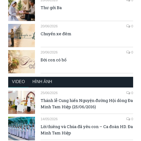
Thư gởi Ba
20/06/2026
0
Chuyến xe đêm
20/06/2026
0
Đời con có bố
VIDEO
HÌNH ẢNH
25/06/2026
0
Thánh lễ Cung hiến Nguyện đường Hội dòng Đa
Minh Tam Hiệp (25/06/2016)
14/05/2026
0
Lời thiêng và Chúa đã yêu con – Ca đoàn HD. Đa
Minh Tam Hiệp