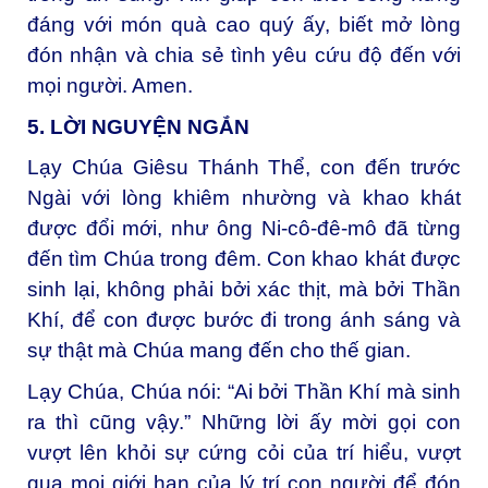
đáng với món quà cao quý ấy, biết mở lòng
đón nhận và chia sẻ tình yêu cứu độ đến với
mọi người. Amen.
5. LỜI NGUYỆN NGẮN
Lạy Chúa Giêsu Thánh Thể, c
on đến trước
Ngài với lòng khiêm nhường và khao khát
được đổi mới, như ông Ni-cô-đê-mô đã từng
đến tìm Chúa trong đêm. Con khao khát được
sinh lại, không phải bởi xác thịt, mà bởi Thần
Khí, để con được bước đi trong ánh sáng và
sự thật mà Chúa mang đến cho thế gian.
Lạy Chúa,
Chúa nói: “Ai bởi Thần Khí mà sinh
ra thì cũng vậy.” Những lời ấy mời gọi con
vượt lên khỏi sự cứng cỏi của trí hiểu, vượt
qua mọi giới hạn của lý trí con người để đón