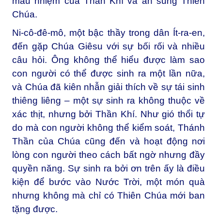
mầu nhiệm của Thần Khí và ân sủng Thiên
Chúa.
Ni-cô-đê-mô, một bậc thầy trong dân Ít-ra-en,
đến gặp Chúa Giêsu với sự bối rối và nhiều
câu hỏi. Ông không thể hiểu được làm sao
con người có thể được sinh ra một lần nữa,
và Chúa đã kiên nhẫn giải thích về sự tái sinh
thiêng liêng – một sự sinh ra không thuộc về
xác thịt, nhưng bởi Thần Khí. Như gió thổi tự
do mà con người không thể kiểm soát, Thánh
Thần của Chúa cũng đến và hoạt động nơi
lòng con người theo cách bất ngờ nhưng đầy
quyền năng. Sự sinh ra bởi ơn trên ấy là điều
kiện để bước vào Nước Trời, một món quà
nhưng không mà chỉ có Thiên Chúa mới ban
tặng được.