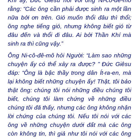
Khi ấy, Đức Giêsu nói với ông Ni-cô-đê-mô
rằng: “Các ông cần phải được sinh ra một lần
nữa bởi ơn trên. Gió muốn thổi đâu thì thổi;
ông nghe tiếng gió, nhưng không biết gió từ
đâu đến và thổi đi đâu. Ai bởi Thần Khí mà
sinh ra thì cũng vậy.”
Ông Ni-cô-đê-mô hỏi Người: “Làm sao những
chuyện ấy có thể xảy ra được? ” Đức Giêsu
đáp: “Ông là bậc thầy trong dân Ít-ra-en, mà
lại không biết những chuyện ấy! Thật, tôi bảo
thật ông: chúng tôi nói những điều chúng tôi
biết, chúng tôi làm chứng về những điều
chúng tôi đã thấy, nhưng các ông không nhận
lời chứng của chúng tôi. Nếu tôi nói với các
ông về những chuyện dưới đất mà các ông
còn không tin, thì giả như tôi nói với các ông