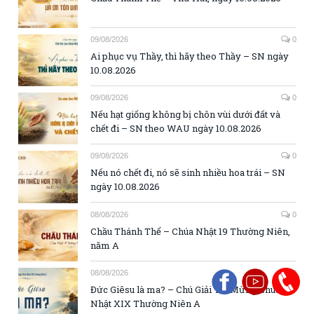
09/08/2026
0
Ai phục vụ Thầy, thì hãy theo Thầy – SN ngày
10.08.2026
09/08/2026
0
Nếu hạt giống không bị chôn vùi dưới đất và
chết đi – SN theo WAU ngày 10.08.2026
09/08/2026
0
Nếu nó chết đi, nó sẽ sinh nhiều hoa trái – SN
ngày 10.08.2026
08/08/2026
0
Chầu Thánh Thể – Chúa Nhật 19 Thường Niên,
năm A
08/08/2026
0
Đức Giêsu là ma? – Chú Giải Tin Mừng Chúa
Nhật XIX Thường Niên A