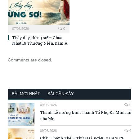
07/08/2026
0
Thầy đây, đừng sợ! – Chúa
Nhật 19 Thường Niên, năm A
Comments are closed.
BÀI MỚI NHẤT
BÀI GẦN ĐÂY
09/08/2026
0
Thánh Lễ mừng kính Thánh Tổ Phụ Đa Minh tại
nhà Mẹ
09/08/2026
0
Chầu Thánh Thể – Thứ Hai, ngày 10.08.2026