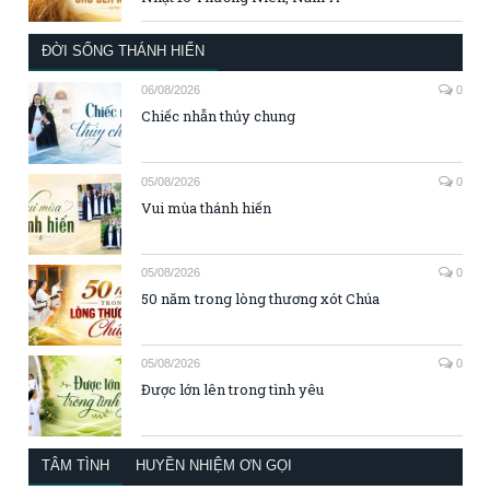
ĐỜI SỐNG THÁNH HIẾN
06/08/2026
0
Chiếc nhẫn thủy chung
05/08/2026
0
Vui mùa thánh hiến
05/08/2026
0
50 năm trong lòng thương xót Chúa
05/08/2026
0
Được lớn lên trong tình yêu
TÂM TÌNH
HUYỀN NHIỆM ƠN GỌI