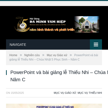
NAVIGATE
»
»
»
Home
Nghiên cứu
Mục vụ Giáo xứ
PowerPoint và bài
giảng lễ Thiếu Nhi – Chúa Nhật 5 Phục Sinh – Năm C
PowerPoint và bài giảng lễ Thiếu Nhi – Chúa
Năm C
ON
15/05/2025
MỤC VỤ GIÁO XỨ
,
MỤC VỤ THIẾU NHI