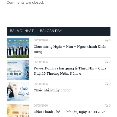
Comments are closed.
BÀI MỚI NHẤT
BÀI GẦN ĐÂY
06/08/2026
0
Chúc mừng Ngân – Kim – Ngọc khánh Khấn
Dòng
06/08/2026
0
PowerPoint và bài giảng lễ Thiếu Nhi – Chúa
Nhật 19 Thường Niên, Năm A
06/08/2026
0
Chiếc nhẫn thủy chung
06/08/2026
0
Chầu Thánh Thể – Thứ Sáu, ngày 07.08.2026