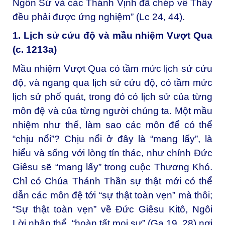
Ngôn Sứ và các Thánh Vịnh đã chép về Thầy
đều phải được ứng nghiệm” (Lc 24, 44).
1. Lịch sử cứu độ và mầu nhiệm Vượt Qua
(c. 1213a)
Mầu nhiệm Vượt Qua có tầm mức lịch sử cứu
độ, và ngang qua lịch sử cứu độ, có tầm mức
lịch sử phổ quát, trong đó có lịch sử của từng
môn đệ và của từng người chúng ta. Một mầu
nhiệm như thế, làm sao các môn để có thể
“chịu nổi”? Chịu nổi ở đây là “mang lấy”, là
hiểu và sống với lòng tín thác, như chính Đức
Giêsu sẽ “mang lấy” trong cuộc Thương Khó.
Chỉ có Chúa Thánh Thần sự thật mới có thể
dẫn các môn đệ tới “sự thật toàn vẹn” mà thôi;
“Sự thật toàn vẹn” về Đức Giêsu Kitô, Ngôi
Lời nhập thể, “hoàn tất mọi sự” (Ga 19, 28) nơi