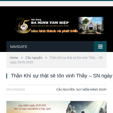
NAVIGATE
»
»
Home
Cầu nguyện
Thần Khí sự thật sẽ tôn vinh Thầy – SN
ngày 28.05.2025
Thần Khí sự thật sẽ tôn vinh Thầy – SN ngày
ON
27/05/2025
CẦU NGUYỆN
,
SUY NIỆM HẰNG NGÀY