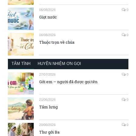
06/08/2026
0
Giọt nước
06/08/2026
0
Thuộc trọn về chúa
TÂM TÌNH
HUYỀN NHIỆM ƠN GỌI
27/07/2026
0
Gởi em – người đã được gọi tên
21/06/2026
0
Tấm lưng
20/06/2026
0
Thư gởi Ba