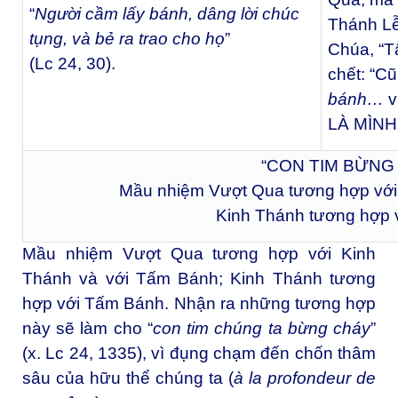
“
Người cầm lấy bánh, dâng lời chúc
Thánh Lễ
tụng, và bẻ ra trao cho họ
”
Chúa, “T
(Lc 24, 30).
chết: “C
bánh…
v
LÀ MÌNH
“CON TIM BỪNG
Mầu nhiệm Vượt Qua tương hợp với
Kinh Thánh tương hợp 
Mầu nhiệm Vượt Qua tương hợp với Kinh
Thánh và với Tấm Bánh; Kinh Thánh tương
hợp với Tấm Bánh. Nhận ra những tương hợp
này sẽ làm cho “
con tim chúng ta bừng cháy
”
(x. Lc 24, 1335), vì đụng chạm đến chốn thâm
sâu của hữu thể chúng ta (
à la profondeur de