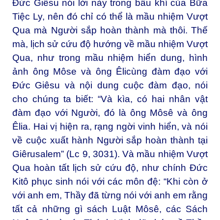
Đức Giêsu nói lời này trong bầu khí của Bữa
Tiệc Ly, nên đó chỉ có thể là mầu nhiệm Vượt
Qua mà Người sắp hoàn thành mà thôi. Thế
mà, lịch sử cứu độ hướng về mầu nhiệm Vượt
Qua, như trong mầu nhiệm hiển dung, hình
ảnh ông Môse và ông Êlicùng đàm đạo với
Đức Giêsu và nội dung cuộc đàm đạo, nói
cho chúng ta biết: “Và kìa, có hai nhân vật
đàm đạo với Người, đó là ông Môsê và ông
Êlia. Hai vị hiện ra, rạng ngời vinh hiển, và nói
về cuộc xuất hành Người sắp hoàn thành tại
Giêrusalem” (Lc 9, 3031). Và mầu nhiệm Vượt
Qua hoàn tất lịch sử cứu độ, như chính Đức
Kitô phục sinh nói với các môn đệ: “Khi còn ở
với anh em, Thầy đã từng nói với anh em rằng
tất cả những gì sách Luật Môsê, các Sách