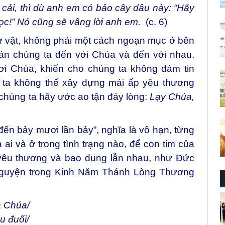
 cải, thì dù anh em có bảo cây dâu này: “Hãy
mọc!” Nó cũng sẽ vâng lời anh em.
(c. 6)
ự vật, không phải một cách ngoạn mục ở bên
ản chúng ta đến với Chúa và đến với nhau.
nơi Chúa, khiến cho chúng ta không dám tin
g ta không thể xây dựng mái ấp yêu thương
chúng ta hãy ước ao tận đáy lòng:
Lạy Chúa,
ến bảy mươi lần bảy”, nghĩa là vô hạn, từng
 ai và ở trong tình trạng nào, để con tim của
yêu thương và bao dung lẫn nhau, như Đức
nguyện trong Kinh Năm Thánh Lòng Thương
a Chúa/
u đuối/