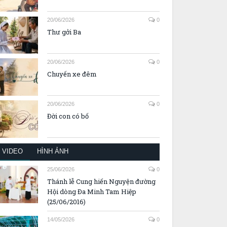
20/06/2026
0
Thư gởi Ba
20/06/2026
0
Chuyến xe đêm
20/06/2026
0
Đời con có bố
VIDEO
HÌNH ẢNH
25/06/2026
0
Thánh lễ Cung hiến Nguyện đường
Hội dòng Đa Minh Tam Hiệp
(25/06/2016)
14/05/2026
0