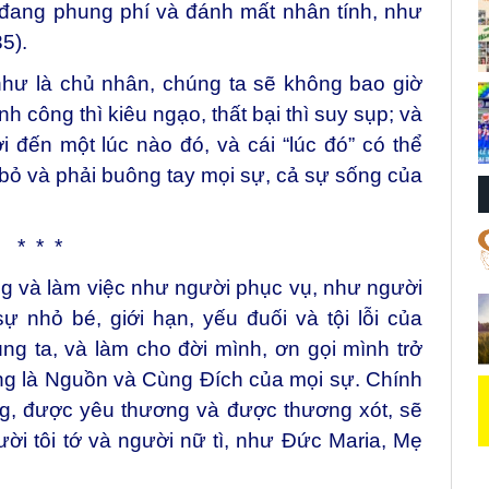
đang phung phí và đánh mất nhân tính, như
5).
hư là chủ nhân, chúng ta sẽ không bao giờ
h công thì kiêu ngạo, thất bại thì suy sụp; và
 đến một lúc nào đó, và cái “lúc đó” có thể
i bỏ và phải buông tay mọi sự, cả sự sống của
* * *
g và làm việc như người phục vụ, như người
sự nhỏ bé, giới hạn, yếu đuối và tội lỗi của
úng ta, và làm cho đời mình, ơn gọi mình trở
ấng là Nguồn và Cùng Đích của mọi sự. Chính
g, được yêu thương và được thương xót, sẽ
ời tôi tớ và người nữ tì, như Đức Maria, Mẹ