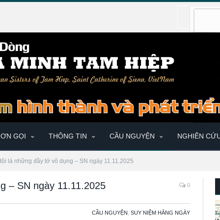
ƠN GỌI
THÔNG TIN
CẦU NGUYỆN
NGHIÊN CỨ
tôi là những đầy tớ vô dụng – SN ngày 11.11.2025
ng – SN ngày 11.11.2025
0
CẦU NGUYỆN
,
SUY NIỆM HẰNG NGÀY