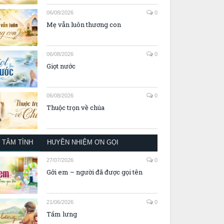
06/08/2026
0
Mẹ vẫn luôn thương con
06/08/2026
0
Giọt nước
06/08/2026
0
Thuộc trọn về chúa
TÂM TÌNH
HUYỀN NHIỆM ƠN GỌI
27/07/2026
0
Gởi em – người đã được gọi tên
21/06/2026
0
Tấm lưng