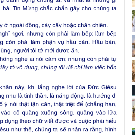
ng bài Tin Mừng chắc chắn gây cho chúng ta
ày ở ngoài đồng, cày cấy hoặc chăn chiên.
nghỉ ngơi, nhưng còn phải làm bếp; làm bếp
g còn phải làm phận vụ hầu bàn. Hầu bàn,
ùng, người tôi tớ mới được ăn.
không nghe ai nói cám ơn; nhưng còn phải tự
đầy tớ vô dụng, chúng tôi đã chỉ làm việc bổn
hăn này, khi lắng nghe lời của Đức Giêsu
g như là tinh thần, là năng động, là hướng đi
ý nói thật tận căn, thật triệt để (chẳng hạn,
đá vào cổ quăng xuống sông, quăng vào lửa
p dụng theo chữ viết được và buộc phải hiểu
êsu như thế, chúng ta sẽ nhận ra rằng, hình