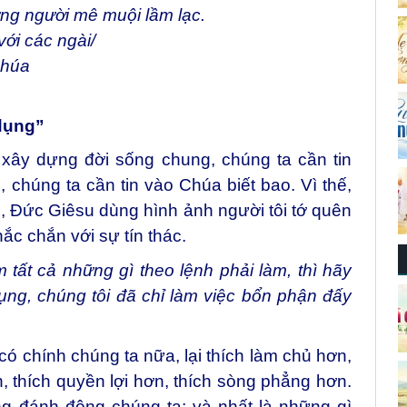
ững người mê muội lầm lạc.
với các ngài/
Chúa
 dụng”
xây dựng đời sống chung, chúng ta cần tin
, chúng ta cần tin vào Chúa biết bao. Vì thế,
, Đức Giêsu dùng hình ảnh người tôi tớ quên
c chắn với sự tín thác.
 tất cả những gì theo lệnh phải làm, thì hãy
dụng, chúng tôi đã chỉ làm việc bổn phận đấy
có chính chúng ta nữa, lại thích làm chủ hơn,
n, thích quyền lợi hơn, thích sòng phẳng hơn.
ng đánh động chúng ta; và nhất là những gì