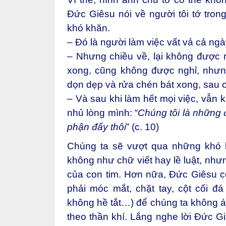
Đức Giêsu nói về người tôi tớ tro
khó khăn.
– Đó là người làm việc vất vả cả ng
– Nhưng chiều về, lại không được 
xong, cũng không được nghỉ, nhưn
dọn dẹp và rửa chén bát xong, sau c
– Và sau khi làm hết mọi việc, vẫn 
nhủ lòng mình: “
Chúng tôi là những 
phận đấy thôi
” (c. 10)
Chúng ta sẽ vượt qua những khó k
không như chữ viết hay lề luật, nhưn
của con tim. Hơn nữa, Đức Giêsu cố 
phải móc mắt, chặt tay, cột cối 
không hề tắt…) để chúng ta không á
theo thần khí. Lắng nghe lời Đức Gi