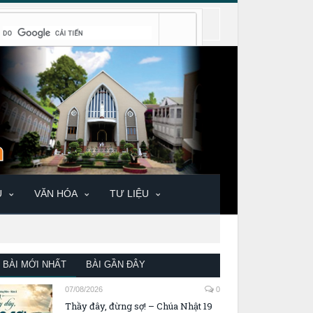
U
VĂN HÓA
TƯ LIỆU
BÀI MỚI NHẤT
BÀI GẦN ĐÂY
07/08/2026
0
Thầy đây, đừng sợ! – Chúa Nhật 19