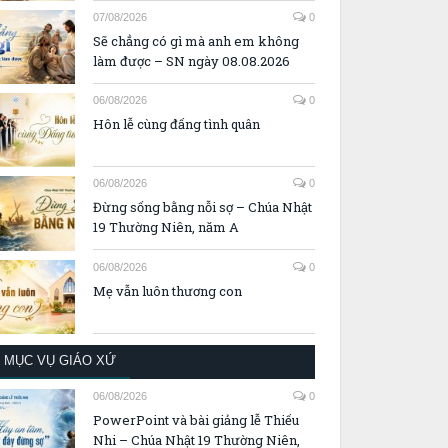
07/08/2026
0
Sẽ chẳng có gì mà anh em không
làm được – SN ngày 08.08.2026
06/08/2026
0
Hôn lễ cùng đấng tình quân
06/08/2026
0
Đừng sống bằng nỗi sợ – Chúa Nhật
19 Thường Niên, năm A
06/08/2026
0
Mẹ vẫn luôn thương con
MỤC VỤ GIÁO XỨ
06/08/2026
0
PowerPoint và bài giảng lễ Thiếu
Nhi – Chúa Nhật 19 Thường Niên,