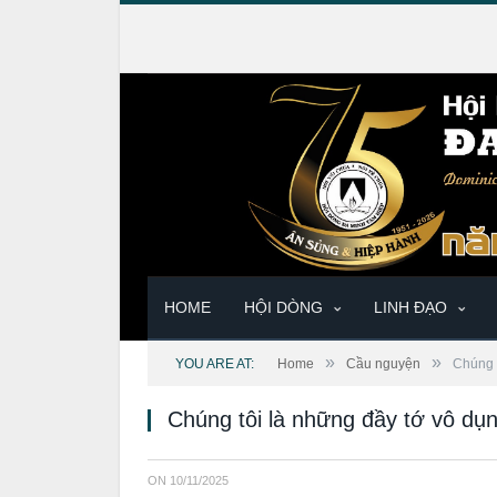
HOME
HỘI DÒNG
LINH ĐẠO
»
»
YOU ARE AT:
Home
Cầu nguyện
Chúng 
Chúng tôi là những đầy tớ vô dụ
ON
10/11/2025