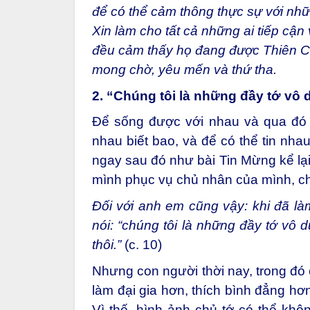
để có thể cảm thông thực sự với nh
Xin làm cho tất cả những ai tiếp cận 
đều cảm thấy họ đang được Thiên 
mong chờ, yêu mến và thứ tha.
2. “Chúng tôi là những đầy tớ vô
Để sống được với nhau và qua đó 
nhau biết bao, và để có thể tin nhau
ngay sau đó như bài Tin Mừng kể lại
mình phục vụ chủ nhân của mình, chắ
Đối với anh em cũng vậy: khi đã làm
nói: “chúng tôi là những đầy tớ vô 
thôi.”
(c. 10)
Nhưng con người thời nay, trong đó 
làm đại gia hơn, thích bình đẳng hơ
Vì thế, hình ảnh chủ tớ có thể khô