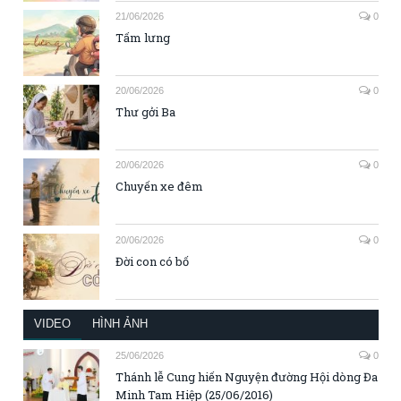
21/06/2026
0
Tấm lưng
20/06/2026
0
Thư gởi Ba
20/06/2026
0
Chuyến xe đêm
20/06/2026
0
Đời con có bố
VIDEO
HÌNH ẢNH
25/06/2026
0
Thánh lễ Cung hiến Nguyện đường Hội dòng Đa
Minh Tam Hiệp (25/06/2016)