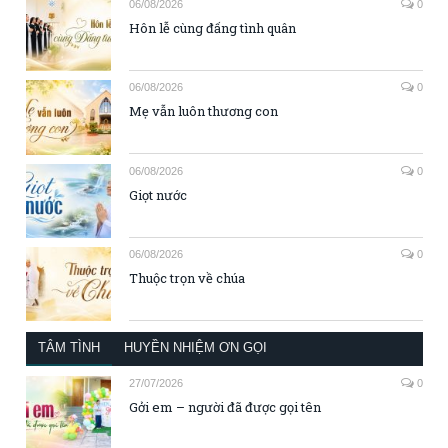
06/08/2026
0
Hôn lễ cùng đấng tình quân
06/08/2026
0
Mẹ vẫn luôn thương con
06/08/2026
0
Giọt nước
06/08/2026
0
Thuộc trọn về chúa
TÂM TÌNH
HUYỀN NHIỆM ƠN GỌI
27/07/2026
0
Gởi em – người đã được gọi tên