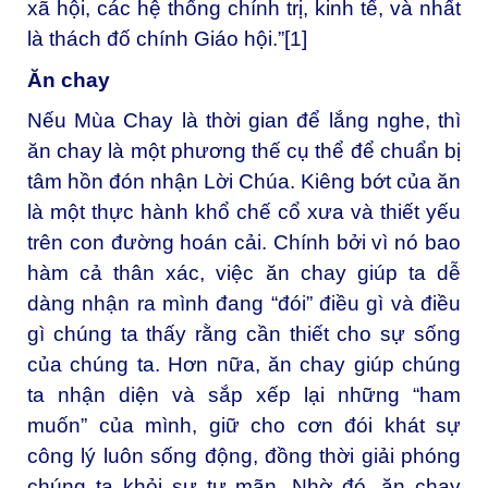
xã hội, các hệ thống chính trị, kinh tế, và nhất
là thách đố chính Giáo hội.”[1]
Ăn chay
Nếu Mùa Chay là thời gian để lắng nghe, thì
ăn chay là một phương thế cụ thể để chuẩn bị
tâm hồn đón nhận Lời Chúa. Kiêng bớt của ăn
là một thực hành khổ chế cổ xưa và thiết yếu
trên con đường hoán cải. Chính bởi vì nó bao
hàm cả thân xác, việc ăn chay giúp ta dễ
dàng nhận ra mình đang “đói” điều gì và điều
gì chúng ta thấy rằng cần thiết cho sự sống
của chúng ta. Hơn nữa, ăn chay giúp chúng
ta nhận diện và sắp xếp lại những “ham
muốn” của mình, giữ cho cơn đói khát sự
công lý luôn sống động, đồng thời giải phóng
chúng ta khỏi sự tự mãn. Nhờ đó, ăn chay