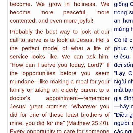
become. We grow in holiness. We
giống C
become more peaceful, more
trong s
contented, and even more joyful!
an hơn
mừng h
Probably the best way to look at our
call to serve is to look at Jesus. He is
Có lẽ c
the perfect model of what a life of
phục v
service looks like. We can ask him,
Giêsu.
“How can I serve you today, Lord?” If
đời sốn
the opportunities before you seem
“Lạy C
mundane—like making a meal for your
Ngài n
family or taking an elderly parent to a
mắt bạ
doctor’s appointment—remember
gia đì
Jesus’ great promise: “Whatever you
—hãy nh
did for one of these least brothers of
“Điều g
mine, you did for me” (Matthew 25:40).
người 
Every opportunity to care for someone
các ngư