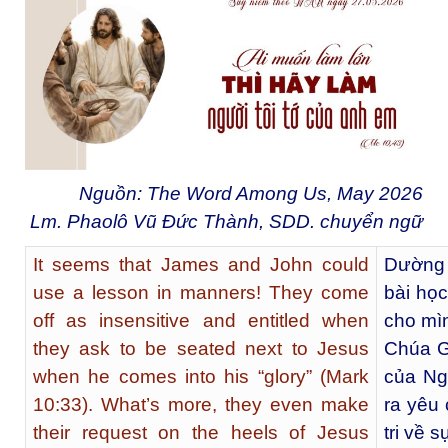
Nguồn: The Word Among Us, May 2026
Lm. Phaolô Vũ Đức Thành, SDD. chuyển ngữ
It seems that James and John could
Dường 
use a lesson in manners! They come
bài học
off as insensitive and entitled when
cho mì
they ask to be seated next to Jesus
Chúa Gi
when he comes into his “glory” (Mark
của Ng
10:33). What’s more, they even make
ra yêu 
their request on the heels of Jesus
tri về 