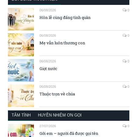
06/08/2026
0
Hôn lễ cùng đấng tình quân
06/08/2026
0
Mẹ vẫn luôn thương con
06/08/2026
0
Giọt nước
06/08/2026
0
Thuộc trọn về chúa
TÂM TÌNH
HUYỀN NHIỆM ƠN GỌI
27/07/2026
0
Gởi em – người đã được gọi tên