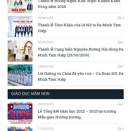
Thánh lễ mừng Ngân-Kim-Ngọc Khánh Khấn
Dòng năm 2026
09/08/2026
0
Thánh lễ Tiên Khấn của 14 Nữ tu Đa Minh Tam
Hiệp
25/06/2026
0
Thánh lễ Cung hiến Nguyện đường Hội dòng Đa
Minh Tam Hiệp (25/06/2016)
14/05/2026
0
Lời thiêng và Chúa đã yêu con – Ca đoàn HD. Đa
Minh Tam Hiệp
GIÁO DỤC MẦM NON
30/05/2023
0
Lễ Tổng kết năm học 2022 – 2023 tại trường
Mẫu giáo Hướng Dương
27/05/2023
0