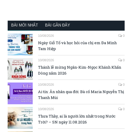
BÀI MỚI NHẤT
BÀI GẦN ĐÂY
10/08/2026
0
Ngày Giỗ Tổ và học hỏi của chị em Đa Minh
Tam Hiệp
10/08/2026
0
Thánh lễ mừng Ngân-Kim-Ngọc Khánh Khấn
Dòng năm 2026
10/08/2026
0
Ai tín: Ân nhân qua đời: Bà cố Maria Nguyễn Thị
Thanh Mùi
10/08/2026
0
Thưa Thầy, ai là người lớn nhất trong Nước
Trời? – SN ngày 11.08.2026