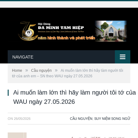
NAVIGATE
»
»
Home
Cầu nguyện
Ai muốn làm lớn thì hãy làm người tôi
tớ của anh em – SN theo WAU ngày 27.05.2026
Ai muốn làm lớn thì hãy làm người tôi tớ củ
WAU ngày 27.05.2026
ON
26/05/2026
CẦU NGUYỆN
,
SUY NIỆM SONG NGỮ