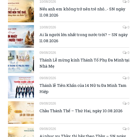
10/08/2026
0
Nếu anh em không trở nên trẻ nhỏ…- SN ngày
11.08.2026
10/08/2026
0
Ai là người lớn nhất trong nước trời? – SN ngày
11.08.2026
09/08/2026
0
Thánh Lễ mừng kính Thánh Tổ Phụ Đa Minh tại
Nhà Mẹ
09/08/2026
0
Thánh lễ Tiên Khấn của 14 Nữ tu Đa Minh Tam
Hiệp
09/08/2026
0
Chầu Thánh Thể – Thứ Hai, ngày 10.08.2026
09/08/2026
0
Ai phục vụ Thầy, thì hãy theo Thầy – SN ngày