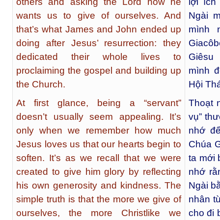
others and asking the Lord how he
lợi íc
wants us to give of ourselves. And
Ngài m
that’s what James and John ended up
mình 
doing after Jesus’ resurrection: they
Giacôb
dedicated their whole lives to
Giêsu 
proclaiming the gospel and building up
mình đ
the Church.
Hội Th
At first glance, being a “servant”
Thoạt n
doesn’t usually seem appealing. It’s
vụ” thư
only when we remember how much
nhớ đế
Jesus loves us that our hearts begin to
Chúa G
soften. It’s as we recall that we were
ta mới 
created to give him glory by reflecting
nhớ rằ
his own generosity and kindness. The
Ngài b
simple truth is that the more we give of
nhân từ
ourselves, the more Christlike we
cho đi 