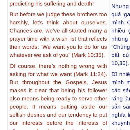
predicting his suffering and death!
Nhưng 
But before we judge these brothers too
quá ga
harshly, let’s think about ourselves.
mình. C
Chances are, we’ve all started many a
nhiều 
prayer time with a wish list that reflects
những
their words: “We want you to do for us
“Chúng
whatever we ask of you” (Mark 10:35).
bất cứ
10,35).
Of course, there’s nothing wrong with
asking for what we want (Mark 11:24).
Dĩ nhiê
But throughout the Gospels, Jesus
mình m
makes it clear that being his follower
các sá
also means being ready to serve other
rằng l
people. It means putting aside our
sẵn sà
selfish desires and our tendency to put
nghĩa 
our interests before the interests of
khuynh 