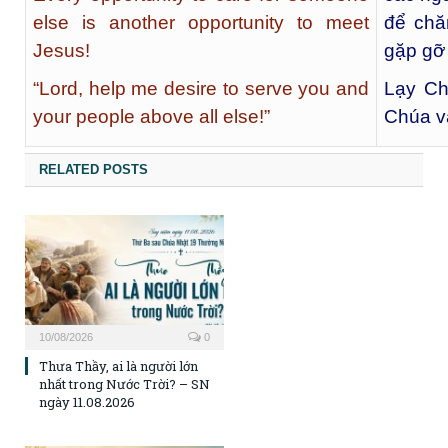
else is another opportunity to meet
để chă
Jesus!
gặp gỡ
“Lord, help me desire to serve you and
Lạy Ch
your people above all else!”
Chúa v
RELATED POSTS
10/08/2026
0
Thưa Thầy, ai là người lớn
nhất trong Nước Trời? – SN
ngày 11.08.2026