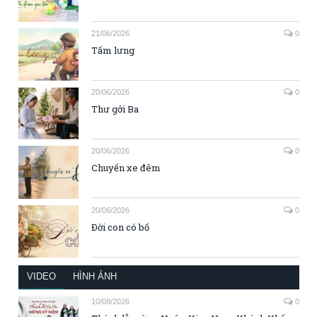
21/06/2026
0
Tấm lưng
20/06/2026
0
Thư gởi Ba
20/06/2026
0
Chuyến xe đêm
20/06/2026
0
Đời con có bố
VIDEO
HÌNH ẢNH
10/08/2026
0