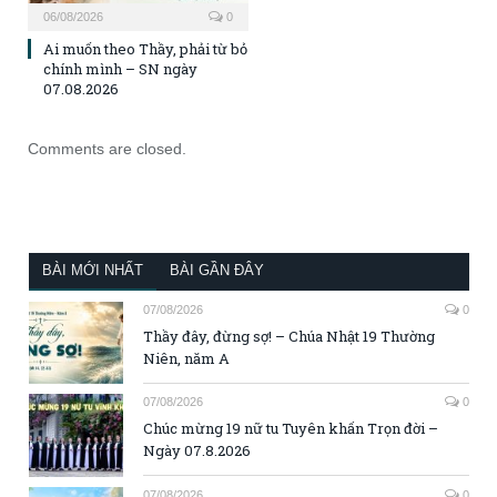
06/08/2026
0
Ai muốn theo Thầy, phải từ bỏ
chính mình – SN ngày
07.08.2026
Comments are closed.
BÀI MỚI NHẤT
BÀI GẦN ĐÂY
07/08/2026
0
Thầy đây, đừng sợ! – Chúa Nhật 19 Thường
Niên, năm A
07/08/2026
0
Chúc mừng 19 nữ tu Tuyên khấn Trọn đời –
Ngày 07.8.2026
07/08/2026
0