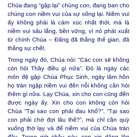
Chúa đang “gặp lại” chúng con, đang ban cho
chúng con niềm vui của sự sống lại. Niềm vui
ấy không phải là cảm xúc nhất thời, mà là
niềm vui sâu lắng, bền vững, vì nó phát xuất
từ chính Chúa – Đấng đã thắng thế gian, đã
thắng sự chết.
Trong ngày đó, Chúa nói: “Các con sẽ không
còn hỏi Thầy điều gì nữa”. Đó là ngày các
môn đệ gặp Chúa Phục Sinh, ngày tâm hồn
họ tràn ngập niềm vui đến nỗi không cần hỏi
thêm gì nữa. Lạy Chúa, xin cho con cũng đến
được ngày ấy. Xin cho con không còn hỏi
Chúa “Tại sao con phải đau khổ?”, “Tại sao
con phải chờ đợi lâu thế?”, mà chỉ cần quỳ
xuống thờ lạy và để niềm vui của Chúa tràn
đầy. Trong giờ chầu này, con xin dâng lên