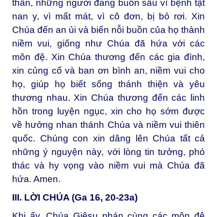
thần, những người đang buồn sầu vì bệnh tật
nan y, vì mất mát, vì cô đơn, bị bỏ rơi. Xin
Chúa đến an ủi và biến nỗi buồn của họ thành
niềm vui, giống như Chúa đã hứa với các
môn đệ. Xin Chúa thương đến các gia đình,
xin củng cố và ban ơn bình an, niềm vui cho
họ, giúp họ biết sống thánh thiện và yêu
thương nhau. Xin Chúa thương đến các linh
hồn trong luyện ngục, xin cho họ sớm được
về hưởng nhan thánh Chúa và niềm vui thiên
quốc. Chúng con xin dâng lên Chúa tất cả
những ý nguyện này, với lòng tin tưởng, phó
thác và hy vọng vào niềm vui mà Chúa đã
hứa. Amen.
III. LỜI CHÚA (Ga 16, 20-23a)
Khi ấy, Chúa Giêsu phán cùng các môn đệ